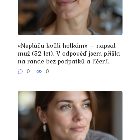
«Nepláču kvůli holkám» – napsal
muž (52 let). V odpověď jsem přišla
na rande bez podpatků a líčení.
0
0