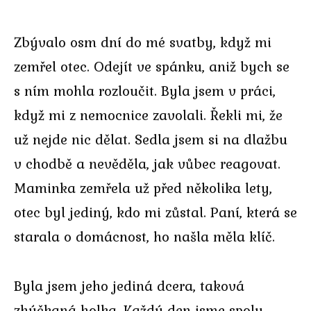
Zbývalo osm dní do mé svatby, když mi
zemřel otec. Odejít ve spánku, aniž bych se
s ním mohla rozloučit. Byla jsem v práci,
když mi z nemocnice zavolali. Řekli mi, že
už nejde nic dělat. Sedla jsem si na dlažbu
v chodbě a nevěděla, jak vůbec reagovat.
Maminka zemřela už před několika lety,
otec byl jediný, kdo mi zůstal. Paní, která se
starala o domácnost, ho našla měla klíč.
Byla jsem jeho jediná dcera, taková
zhýčkaná holka. Každý den jsme spolu