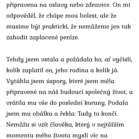
připravena na oslavy nebo zdravice. On mi
odpověděl, že chápe mou bolest, ale že
musíme být praktickí, že nemůžeme jen tak
zahodit zaplacené peníze.
Tehdy jsem vstala a požádala ho, ať vyčíslí,
kolik zaplatil on, jeho rodina a kolik já.
Vytáhla jsem úspory, které jsem měla
připravené na náš budoucí společný život, a
vrátila mu vše do poslední koruny. Podala
jsem mu obálku a řekla: Tady to končí.
Nemůžu si vzít člověka, který v nejtěžším
momentu mého života myslí víc na