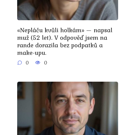
«Nepláču kvůli holkám» — napsal
muž (52 let). V odpověď jsem na
rande dorazila bez podpatků a
make-upu.
0
0