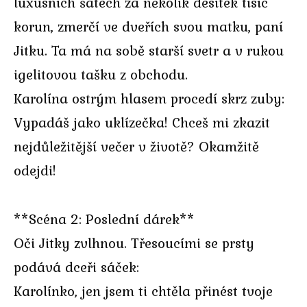
luxusních šatech za několik desítek tisíc
korun, zmerčí ve dveřích svou matku, paní
Jitku. Ta má na sobě starší svetr a v rukou
igelitovou tašku z obchodu.
Karolína ostrým hlasem procedí skrz zuby:
Vypadáš jako uklízečka! Chceš mi zkazit
nejdůležitější večer v životě? Okamžitě
odejdi!
**Scéna 2: Poslední dárek**
Oči Jitky zvlhnou. Třesoucími se prsty
podává dceři sáček:
Karolínko, jen jsem ti chtěla přinést tvoje