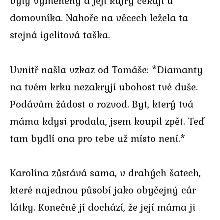
byly vyměněny a její kufry čekají u
domovníka. Nahoře na věcech ležela ta
stejná igelitová taška.
Uvnitř našla vzkaz od Tomáše: *Diamanty
na tvém krku nezakryjí ubohost tvé duše.
Podávám žádost o rozvod. Byt, který tvá
máma kdysi prodala, jsem koupil zpět. Teď
tam bydlí ona pro tebe už místo není.*
Karolína zůstává sama, v drahých šatech,
které najednou působí jako obyčejný cár
látky. Konečně jí dochází, že její máma ji