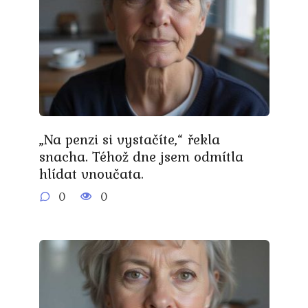
„Na penzi si vystačíte,“ řekla
snacha. Téhož dne jsem odmítla
hlídat vnoučata.
0
0