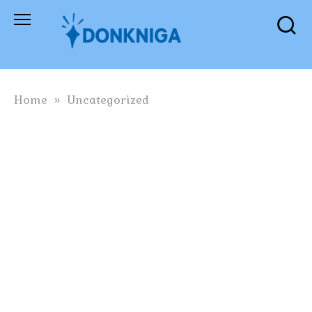
Skip
to
content
Home
»
Uncategorized