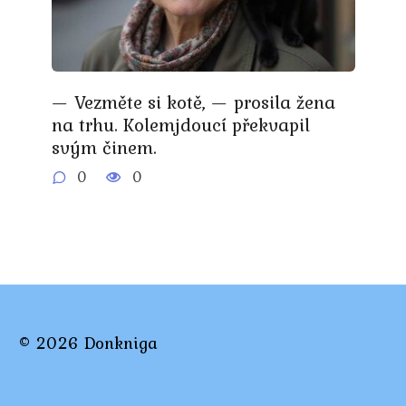
— Vezměte si kotě, — prosila žena
na trhu. Kolemjdoucí překvapil
svým činem.
0
0
© 2026 Donkniga