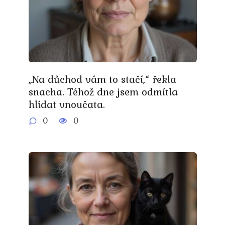
„Na důchod vám to stačí,“ řekla
snacha. Téhož dne jsem odmítla
hlídat vnoučata.
0
0