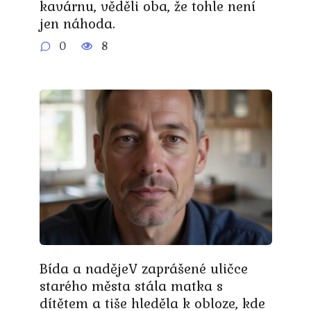
kavárnu, věděli oba, že tohle není
jen náhoda.
0
8
Bída a nadějeV zaprášené uličce
starého města stála matka s
dítětem a tiše hleděla k obloze, kde