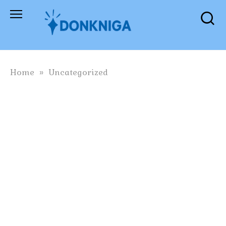
Skip
to
content
Home
»
Uncategorized