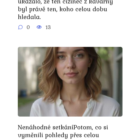
ukázalo, že ten cizinec z kavárny
byl právě ten, koho celou dobu
hledala.
0
13
Nenáhodné setkáníPotom, co si
vyměnili pohledy přes celou