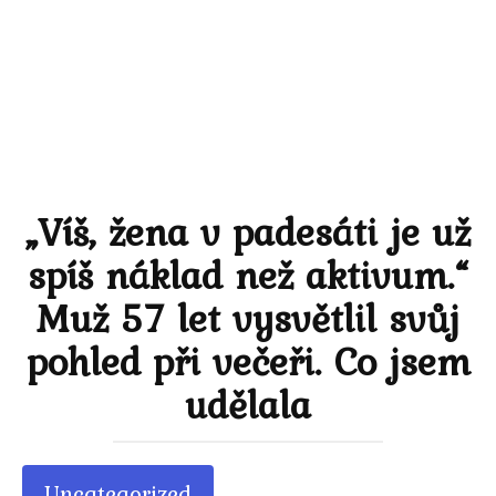
„Víš, žena v padesáti je už
spíš náklad než aktivum.“
Muž 57 let vysvětlil svůj
pohled při večeři. Co jsem
udělala
Uncategorized