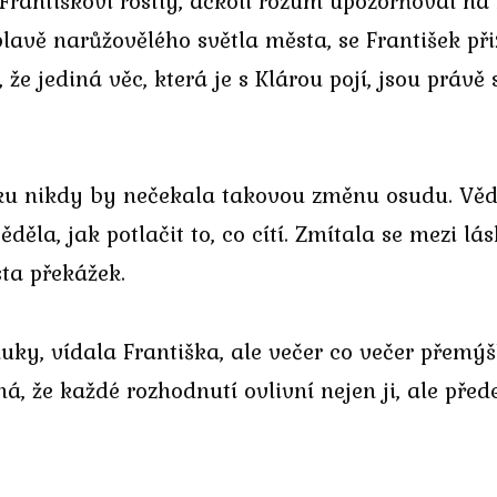
Františkovi rostly, ačkoli rozum upozorňoval na
vě narůžovělého světla města, se František přizna
, že jediná věc, která je s Klárou pojí, jsou prá
rku nikdy by nečekala takovou změnu osudu. Vě
ěla, jak potlačit to, co cítí. Zmítala se mezi lá
sta překážek.
uky, vídala Františka, ale večer co večer přemýšl
 že každé rozhodnutí ovlivní nejen ji, ale předevš