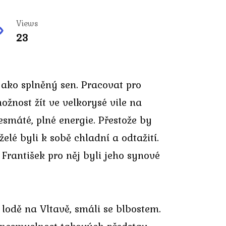
Views
23
jako splněný sen. Pracovat pro
žnost žít ve velkorysé vile na
esmáté, plné energie. Přestože by
elé byli k sobě chladní a odtažití.
 František pro něj byli jeho synové
 lodě na Vltavě, smáli se blbostem.