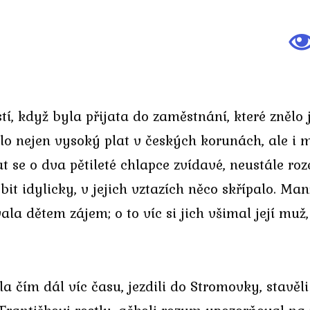
í, když byla přijata do zaměstnání, které znělo 
 nejen vysoký plat v českých korunách, ale i mo
 se o dva pětileté chlapce zvídavé, neustále roz
t idylicky, v jejich vztazích něco skřípalo. Manž
la dětem zájem; o to víc si jich všimal její muž,
a čím dál víc času, jezdili do Stromovky, stavěli