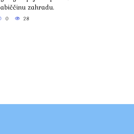
babiččinu zahradu.
0
28