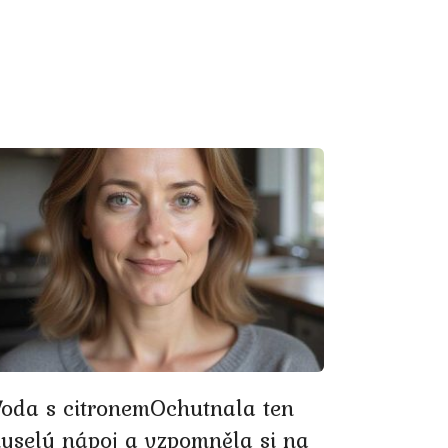
Voda s citronemOchutnala ten
kyselý nápoj a vzpomněla si na