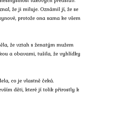
 nesmyslnost takových představ.
l, že ji miluje. Oznámil jí, že se
vě synové, protože ona sama ke všem
děla, že vztah s ženatým mužem
skou a obavami, tušila, že vyhlídky
ela, co je vlastně čeká.
ím děti, které jí tolik přirostly k