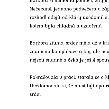
Barbora si nemohla pomoct, city k 
Nečekaně, jednoho podvečera v zápla
rozhodl odejít od Kláry uvědomil si
kolem byla chladná a uzavřená.
Barbora ztuhla, srdce měla až v k
znamená komplikace a boj, ale nevěd
nejsou snadné a čeká je ještě spou
Pokračovala v práci, starala se o kl
Uvědomovala si, že musí být opatrná,
srdci.