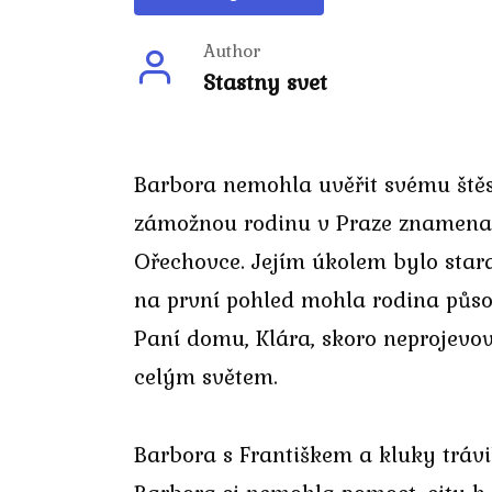
Author
Stastny svet
Barbora nemohla uvěřit svému štěst
zámožnou rodinu v Praze znamenalo
Ořechovce. Jejím úkolem bylo starat
na první pohled mohla rodina působi
Paní domu, Klára, skoro neprojevova
celým světem.
Barbora s Františkem a kluky trávil