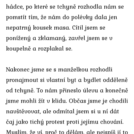
hádce, po které se tchyně rozhodla nám se
pomstít tím, že nám do polévky dala jen
nepatrný kousek masa. Cítil jsem se
ponížený a zklamaný, zavřel jsem se v
koupelně a rozplakal se.
Nakonec jsme se s manželkou rozhodli
pronajmout si vlastní byt a bydlet odděleně
od tchyně. To nám přineslo úlevu a konečně
jsme mohli žít v klidu. Občas jsme je chodili
navštěvovat, ale odmítal jsem si u ní dát
čaj jako tichý protest proti jejímu chování.
Myslím, že ví, proč to dělám, ale nejspíš jí to