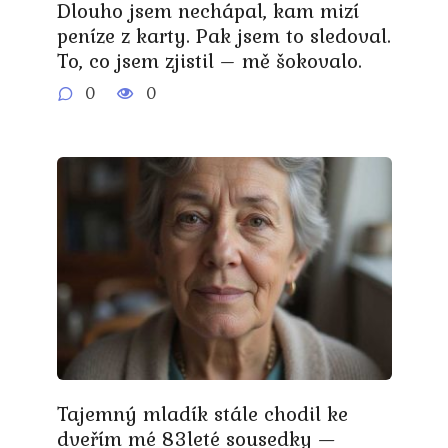
Dlouho jsem nechápal, kam mizí
peníze z karty. Pak jsem to sledoval.
To, co jsem zjistil – mě šokovalo.
0
0
Tajemný mladík stále chodil ke
dveřím mé 83leté sousedky —