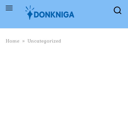
Skip
to
content
Home
»
Uncategorized