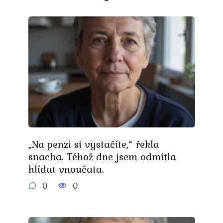
„Na penzi si vystačíte,“ řekla
snacha. Téhož dne jsem odmítla
hlídat vnoučata.
0
0