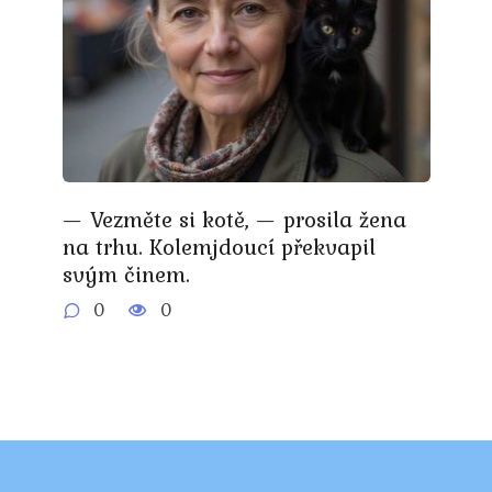
— Vezměte si kotě, — prosila žena
na trhu. Kolemjdoucí překvapil
svým činem.
0
0