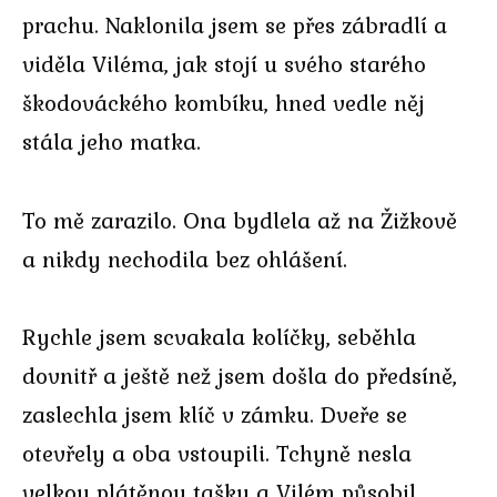
prachu. Naklonila jsem se přes zábradlí a
viděla Viléma, jak stojí u svého starého
škodováckého kombíku, hned vedle něj
stála jeho matka.
To mě zarazilo. Ona bydlela až na Žižkově
a nikdy nechodila bez ohlášení.
Rychle jsem scvakala kolíčky, seběhla
dovnitř a ještě než jsem došla do předsíně,
zaslechla jsem klíč v zámku. Dveře se
otevřely a oba vstoupili. Tchyně nesla
velkou plátěnou tašku a Vilém působil