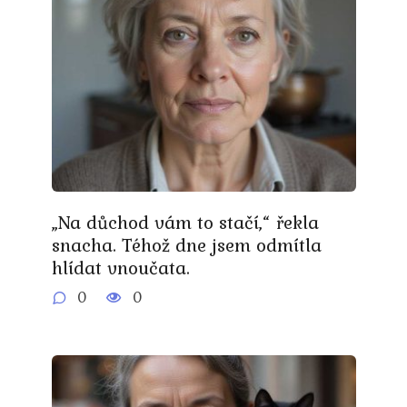
„Na důchod vám to stačí,“ řekla
snacha. Téhož dne jsem odmítla
hlídat vnoučata.
0
0