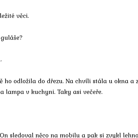
ežité věci.
 guláše?
.
ě ho odložila do dřezu. Na chvíli stála u okna a 
la lampa v kuchyni. Taky asi večeře.
 On sledoval něco na mobilu a pak si zvykl lehn