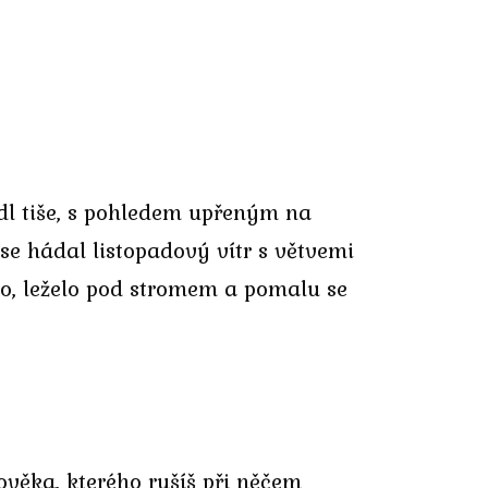
Jedl tiše, s pohledem upřeným na
se hádal listopadový vítr s větvemi
dlo, leželo pod stromem a pomalu se
lověka, kterého rušíš při něčem