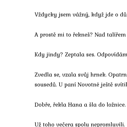
Vždycky jsem vážný, když jde o důl
A prostě mi to řekneš? Nad talířem
Kdy jindy? Zeptala ses. Odpovídám
Zvedla se, vzala svůj hrnek. Opatrn
sousedů. U paní Novotné ještě svíti
Dobře, řekla Hana a šla do ložnice.
Už toho večera spolu nepromluvili.