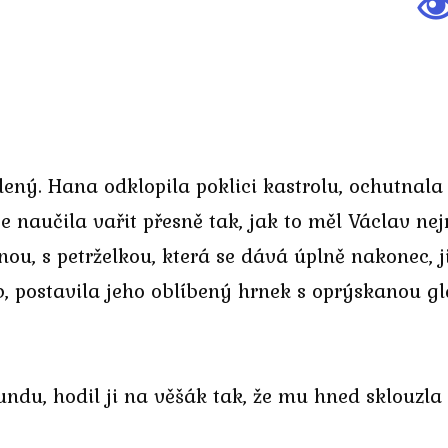
dený. Hana odklopila poklici kastrolu, ochutnala 
se naučila vařit přesně tak, jak to měl Václav ne
ou, s petrželkou, která se dává úplně nakonec, 
b, postavila jeho oblíbený hrnek s oprýskanou gl
bundu, hodil ji na věšák tak, že mu hned sklouzl