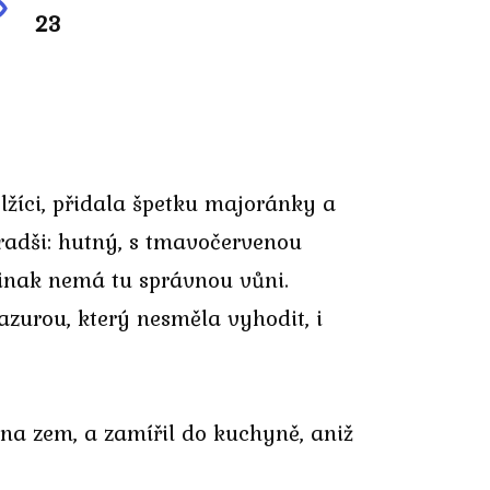
23
lžíci, přidala špetku majoránky a
jradši: hutný, s tmavočervenou
jinak nemá tu správnou vůni.
azurou, který nesměla vyhodit, i
a na zem, a zamířil do kuchyně, aniž