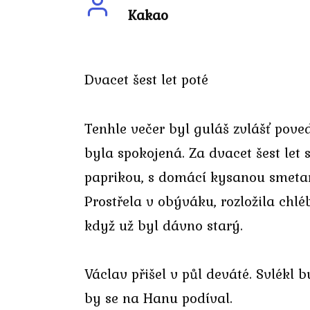
Kakao
Dvacet šest let poté
Tenhle večer byl guláš zvlášť pove
byla spokojená. Za dvacet šest let 
paprikou, s domácí kysanou smetan
Prostřela v obýváku, rozložila chlé
když už byl dávno starý.
Václav přišel v půl deváté. Svlékl 
by se na Hanu podíval.