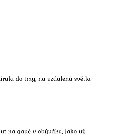
zírala do tmy, na vzdálená světla
out na gauč v obýváku, jako už