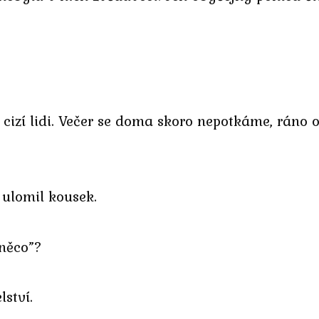
cizí lidi. Večer se doma skoro nepotkáme, ráno o
 ulomil kousek.
něco”?
ství.