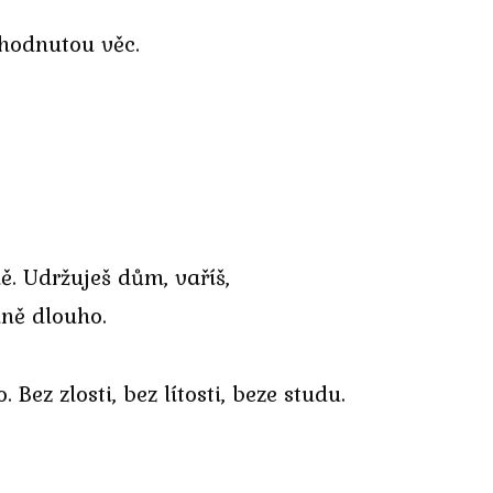
zhodnutou věc.
ě. Udržuješ dům, vaříš,
dně dlouho.
Bez zlosti, bez lítosti, beze studu.