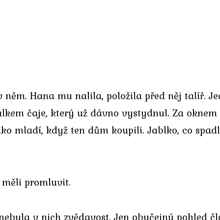
v něm. Hana mu nalila, položila před něj talíř. 
šálkem čaje, který už dávno vystydnul. Za oknem 
 jako mladí, když ten dům koupili. Jablko, co spa
 měli promluvit.
, nebyla v nich zvědavost. Jen obyčejný pohled č