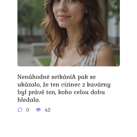
Nenáhodné setkáníA pak se
ukázalo, že ten cizinec z kavárny
byl právě ten, koho celou dobu
hledala.
0
42