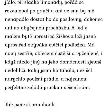
jídlo, pil sladké limonády, pořád se
rozvaloval po gauči a ani ve snu by mě
nenapadlo dostat ho do posilovny, dokonce
ani na obyčejnou procházku. A teď v
malém bytě uprostřed Žižkova leží jasně
uprostřed obýváku cvičící podložka. Má
nový sestřih, oblečení čistější a vyžehlené, i
když nikdo jiný na jeho domácnosti zjevně
nedohlíží. Roky jsem ho tahala, než šel
narychlo pověsit prádlo, a najednou
perfektně zvládá pračku i věšení sám.
Tak jsme si promluvili…