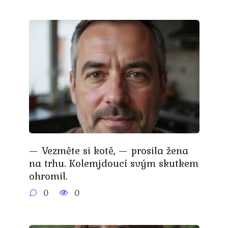
— Vezměte si kotě, — prosila žena
na trhu. Kolemjdoucí svým skutkem
ohromil.
0
0