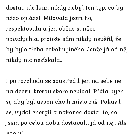
dostat, ale Ivan nikdy nebyl ten typ, co by
něco oplácel. Milovala jsem ho,
respektovala a jen občas si něco
povzdychla, protože sám nikdy nevěřil, že
by bylo třeba cokoliv jiného. Jenže já od něj
nikdy nic nezískala…
I po rozchodu se soustředil jen na sebe ne
na dceru, kterou skoro nevídal. Přála bych
si, aby byl aspoň chvíli místo mě. Pokusil
se, vydal energii a nakonec dostal to, co
jsem po celou dobu dostávala já od něj. Ale
kdo ví…