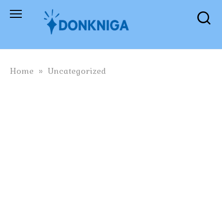
Skip
to
content
Home
»
Uncategorized