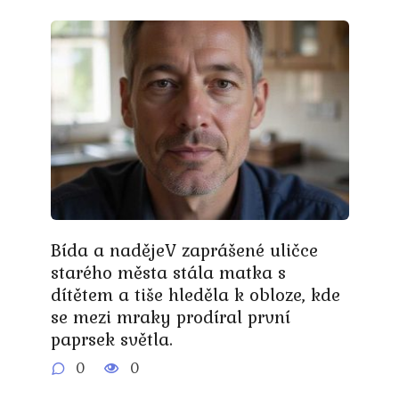
Bída a nadějeV zaprášené uličce
starého města stála matka s
dítětem a tiše hleděla k obloze, kde
se mezi mraky prodíral první
paprsek světla.
0
0