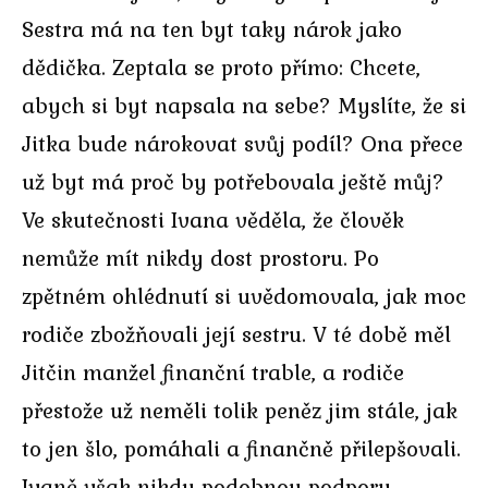
Sestra má na ten byt taky nárok jako
dědička. Zeptala se proto přímo: Chcete,
abych si byt napsala na sebe? Myslíte, že si
Jitka bude nárokovat svůj podíl? Ona přece
už byt má proč by potřebovala ještě můj?
Ve skutečnosti Ivana věděla, že člověk
nemůže mít nikdy dost prostoru. Po
zpětném ohlédnutí si uvědomovala, jak moc
rodiče zbožňovali její sestru. V té době měl
Jitčin manžel finanční trable, a rodiče
přestože už neměli tolik peněz jim stále, jak
to jen šlo, pomáhali a finančně přilepšovali.
Ivaně však nikdy podobnou podporu