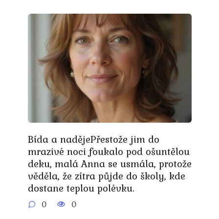
Bída a nadějePřestože jim do
mrazivé noci foukalo pod ošuntělou
deku, malá Anna se usmála, protože
věděla, že zítra půjde do školy, kde
dostane teplou polévku.
0
0