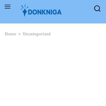
Skip
to
content
Home
»
Uncategorized