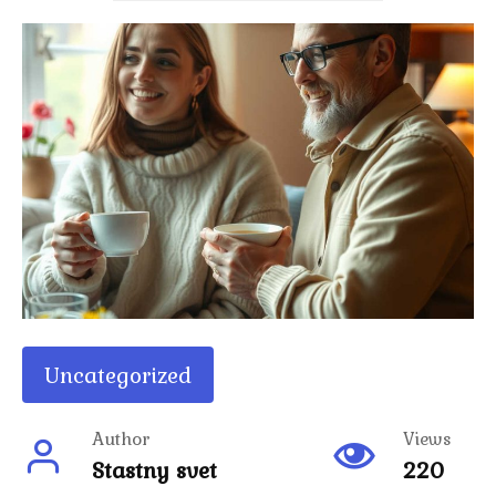
Uncategorized
Author
Views
Stastny svet
220