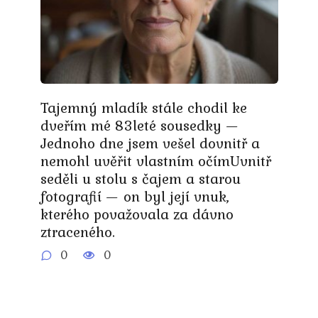
Tajemný mladík stále chodil ke
dveřím mé 83leté sousedky —
Jednoho dne jsem vešel dovnitř a
nemohl uvěřit vlastním očímUvnitř
seděli u stolu s čajem a starou
fotografií — on byl její vnuk,
kterého považovala za dávno
ztraceného.
0
0