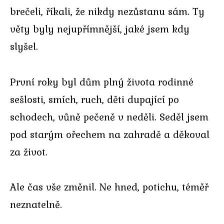
brečeli, říkali, že nikdy nezůstanu sám. Ty
věty byly nejupřímnější, jaké jsem kdy
slyšel.
První roky byl dům plný života rodinné
sešlosti, smích, ruch, děti dupající po
schodech, vůně pečeně v neděli. Seděl jsem
pod starým ořechem na zahradě a děkoval
za život.
Ale čas vše změnil. Ne hned, potichu, téměř
neznatelně.