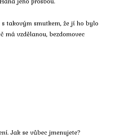
 Hana jeho prosbou.
e s takovým smutkem, že jí ho bylo
e řeč má vzdělanou, bezdomovec
ení. Jak se vůbec jmenujete?