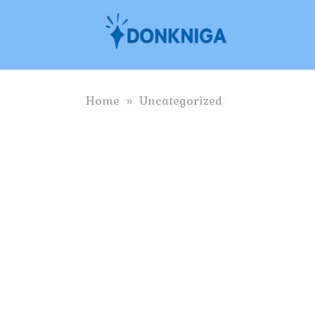
Skip
to
content
Home
»
Uncategorized