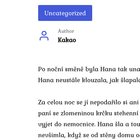
Uncategorized
Author
Kakao
Po noční směně byla Hana tak unav
Hana neustále klouzala, jak šlapa
Za celou noc se jí nepodařilo si an
paní se zlomeninou krčku stehenní 
vyjet do nemocnice. Hana šla a tou
nevšimla, když se od stěny domu odd