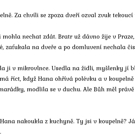
elně. Za chvíli se zpoza dveří ozval zvuk tekoucí
mohla nechat zdát. Bratr už dávno žije v Praze, a
, zaťukala na dveře a po domluvení nechala čist
a ji v mikrovlnce. Usedla na židli, myšlenky jí 
o má říct, když Hana ohřívá polévku a v koupelně
ádky, modlila se v duchu. Ale Bůh měl právě asi
Hana nakoukla z kuchyně. Ty jsi v koupelně? Já
.