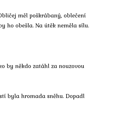
Obličej měl poškrábaný, oblečení
y ho obešla. Na útěk neměla sílu.
ako by někdo zatáhl za nouzovou
těstí byla hromada sněhu. Dopadl