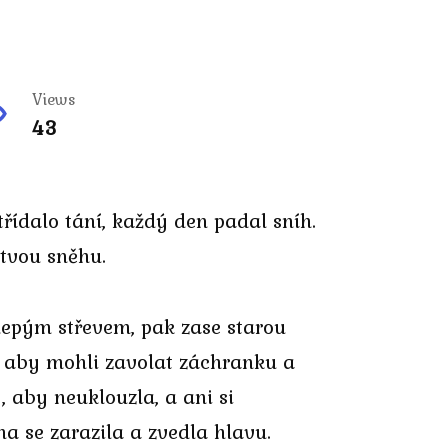
Views
43
ídalo tání, každý den padal sníh.
tvou sněhu.
 slepým střevem, pak zase starou
c, aby mohli zavolat záchranku a
, aby neuklouzla, a ani si
na se zarazila a zvedla hlavu.