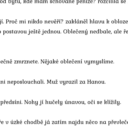
od bytu, kde mám schované peníze? rozčilila se
ají. Proč mi nikdo nevěří? zakláněl hlavu k obloz
jeho postavou ještě jednou. Oblečený nedbale, al
tečně zmrznete. Nějaké oblečení vymyslíme.
 ani neposlouchali. Muž vyrazil za Hanou.
edsíni. Nohy jí hučely únavou, oči se klížily.
e v úzké chodbě já zatím najdu něco na převleč