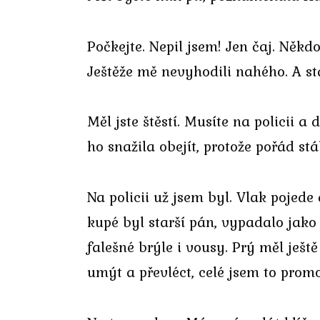
Počkejte. Nepil jsem! Jen čaj. Někd
Ještěže mě nevyhodili nahého. A stal
Měl jste štěstí. Musíte na policii 
ho snažila obejít, protože pořád stá
Na policii už jsem byl. Vlak pojede
kupé byl starší pán, vypadalo jako p
falešné brýle i vousy. Prý měl ješt
umýt a převléct, celé jsem to prom