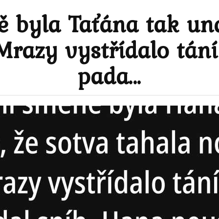
ě byla Taťána tak un
Mrazy vystřídalo tán
pada…