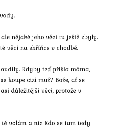
 vody.
le nějaké jeho věci tu ještě zbyly.
é věci na skříňce v chodbě.
bloudily. Kdyby teď přišla máma,
 se koupe cizí muž? Bože, ať se
 důležitější věci, protože v
 tě volám a nic Kdo se tam tedy