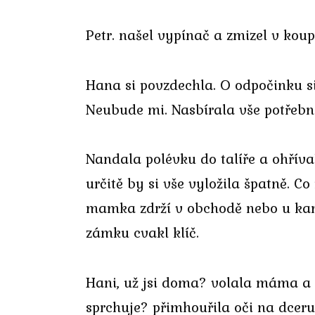
Petr. našel vypínač a zmizel v koup
Hana si povzdechla. O odpočinku si 
Neubude mi. Nasbírala vše potřebné
Nandala polévku do talíře a ohříval
určitě by si vše vyložila špatně. C
mamka zdrží v obchodě nebo u kamar
zámku cvakl klíč.
Hani, už jsi doma? volala máma a 
sprchuje? přimhouřila oči na dceru