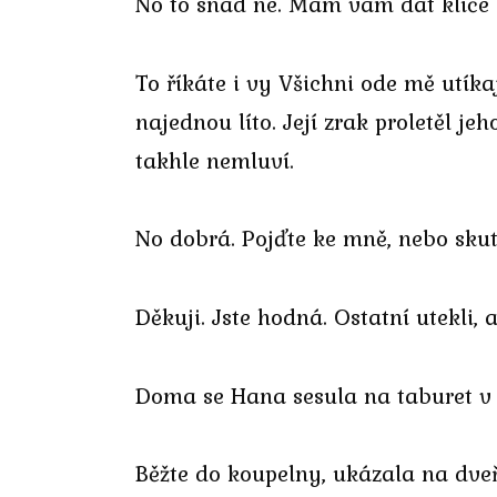
No to snad ne. Mám vám dát klíče 
To říkáte i vy Všichni ode mě utík
najednou líto. Její zrak proletěl 
takhle nemluví.
No dobrá. Pojďte ke mně, nebo sku
Děkuji. Jste hodná. Ostatní utekli,
Doma se Hana sesula na taburet v př
Běžte do koupelny, ukázala na dveř