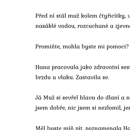
Před ní stál muž kolem čtyřicítky
nasáklé vodou, rozcuchané a zjevně
Promiňte, mohla byste mi pomoci?
Hana pracovala jako zdravotní ses
brzdu u vlaku. Zastavila se.
Já Muž si sevřel hlavu do dlaní a 
jsem dobře, nic jsem si nezlomil, j
Měl byste míň pít, poznamenala Han