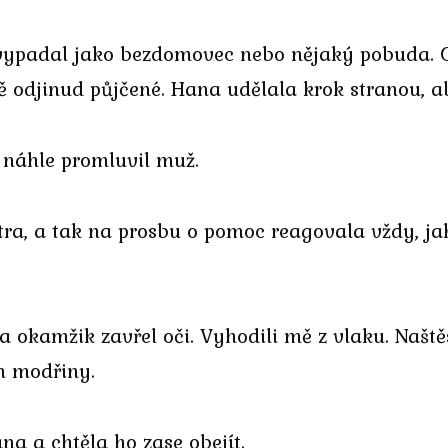
, vypadal jako bezdomovec nebo nějaký pobuda. 
 odjinud půjčené. Hana udělala krok stranou, ab
 náhle promluvil muž.
tra, a tak na prosbu o pomoc reagovala vždy, j
na okamžik zavřel oči. Vyhodili mě z vlaku. Naš
en modřiny.
a a chtěla ho zase obejít.