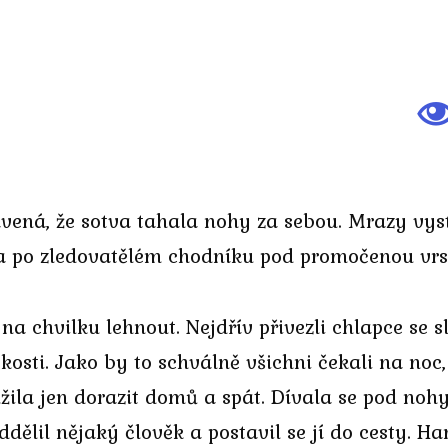
ená, že sotva tahala nohy za sebou. Mrazy vystř
la po zledovatělém chodníku pod promočenou vrs
i na chvilku lehnout. Nejdřív přivezli chlapce se
kosti. Jako by to schválně všichni čekali na no
žila jen dorazit domů a spát. Dívala se pod nohy
ělil nějaký člověk a postavil se jí do cesty. Ha