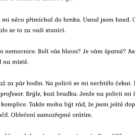
o mi něco přimíchal do hrnku. Usnul jsem hned. Ok
o se to za vaší stanicí.
a do nemocnice. Bolí vás hlava? Je vám špatně? A
l na místě.
 až za pár hodin. Na policii se mi nechtělo čekat
rofesor. Brýle, kozí bradka. Jenže na policii mi ř
ě komplice. Takže mohu být rád, že jsem ještě do
očil. Oblečení samozřejmě vrátím.