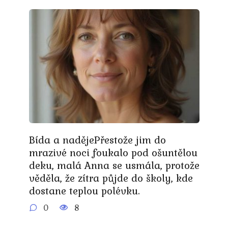
Bída a nadějePřestože jim do
mrazivé noci foukalo pod ošuntělou
deku, malá Anna se usmála, protože
věděla, že zítra půjde do školy, kde
dostane teplou polévku.
0
8