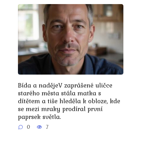
Bída a nadějeV zaprášené uličce
starého města stála matka s
dítětem a tiše hleděla k obloze, kde
se mezi mraky prodíral první
paprsek světla.
0
7