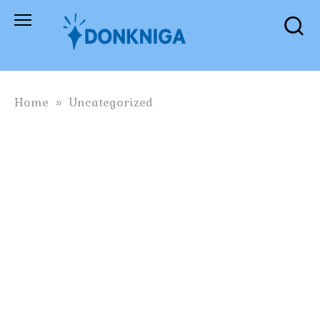
Skip
to
content
Home
»
Uncategorized