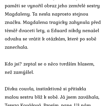
paměti se vynořil obraz jeho zemřelé sestry
Magdaleny. Ta nesla naprosto stejnou
značku. Magdalena tragicky zahynula před
téměř dvaceti lety, a Eduard nikdy nenašel
odvahu se vrátit k otázkám, které po sobě
zanechala.
Kdo jsi? zeptal se o něco tvrdším hlasem,
než zamýšlel.
Dívka couvla, instinktivně si přitiskla
malou sestru blíž k sobě. Já jsem zaváhala,
Tereza Kovářová. Prosím, pane. Už nám