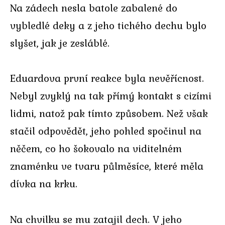
Na zádech nesla batole zabalené do
vybledlé deky a z jeho tichého dechu bylo
slyšet, jak je zesláblé.
Eduardova první reakce byla nevěřícnost.
Nebyl zvyklý na tak přímý kontakt s cizími
lidmi, natož pak tímto způsobem. Než však
stačil odpovědět, jeho pohled spočinul na
něčem, co ho šokovalo na viditelném
znaménku ve tvaru půlměsíce, které měla
dívka na krku.
Na chvilku se mu zatajil dech. V jeho