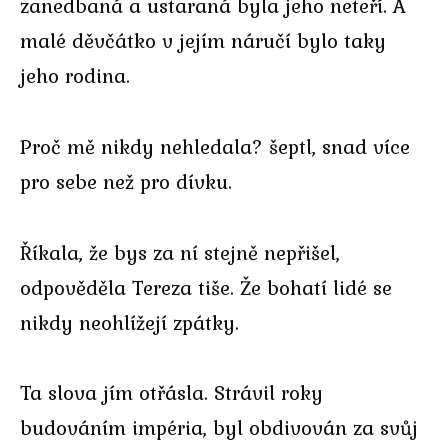
zanedbaná a ustaraná byla jeho neteří. A
malé děvčátko v jejím náručí bylo taky
jeho rodina.
Proč mě nikdy nehledala? šeptl, snad více
pro sebe než pro dívku.
Říkala, že bys za ní stejně nepřišel,
odpověděla Tereza tiše. Že bohatí lidé se
nikdy neohlížejí zpátky.
Ta slova jím otřásla. Strávil roky
budováním impéria, byl obdivován za svůj