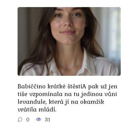
Babiččino krátké štěstíA pak už jen
tiše vzpomínala na tu jedinou vůni
levandule, která jí na okamžik
vrátila mládí.
0
31