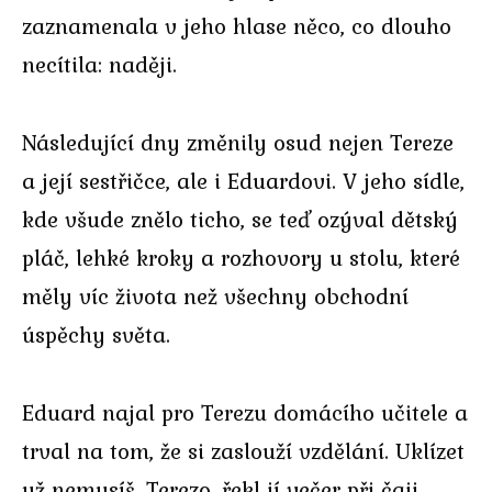
zaznamenala v jeho hlase něco, co dlouho
necítila: naději.
Následující dny změnily osud nejen Tereze
a její sestřičce, ale i Eduardovi. V jeho sídle,
kde všude znělo ticho, se teď ozýval dětský
pláč, lehké kroky a rozhovory u stolu, které
měly víc života než všechny obchodní
úspěchy světa.
Eduard najal pro Terezu domácího učitele a
trval na tom, že si zaslouží vzdělání. Uklízet
už nemusíš, Terezo, řekl jí večer při čaji.