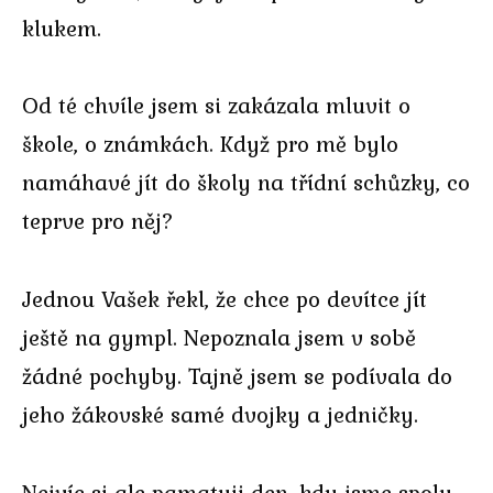
klukem.
Od té chvíle jsem si zakázala mluvit o
škole, o známkách. Když pro mě bylo
namáhavé jít do školy na třídní schůzky, co
teprve pro něj?
Jednou Vašek řekl, že chce po devítce jít
ještě na gympl. Nepoznala jsem v sobě
žádné pochyby. Tajně jsem se podívala do
jeho žákovské samé dvojky a jedničky.
Nejvíc si ale pamatuji den, kdy jsme spolu