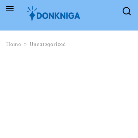
Skip
to
content
Home
»
Uncategorized