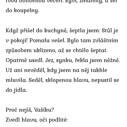
tvou oblíbenou večeři. Kývl, zmatený, a šel
do koupelny.
Když přišel do kuchyně, šeptla jsem: Stůl je
v pokoji! Pomalu vešel. Bylo tam zvláštním
způsobem uklizeno, až se chtělo šeptat.
Opatrně usedl. Jez, synku, řekla jsem něžně.
Už ani nevěděl, kdy jsem na něj takhle
mluvila. Seděl, sklopenou hlavu, nepustil se
do jídla.
Proč nejíš, Vašíku?
Zvedl hlavu, oči podlité: