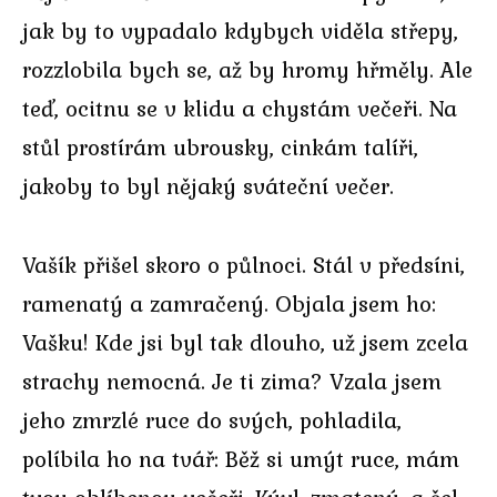
jak by to vypadalo kdybych viděla střepy,
rozzlobila bych se, až by hromy hřměly. Ale
teď, ocitnu se v klidu a chystám večeři. Na
stůl prostírám ubrousky, cinkám talíři,
jakoby to byl nějaký sváteční večer.
Vašík přišel skoro o půlnoci. Stál v předsíni,
ramenatý a zamračený. Objala jsem ho:
Vašku! Kde jsi byl tak dlouho, už jsem zcela
strachy nemocná. Je ti zima? Vzala jsem
jeho zmrzlé ruce do svých, pohladila,
políbila ho na tvář: Běž si umýt ruce, mám