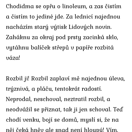
Chodidma se opřu o linoleum, a zas čistím
a čistím to jediné jde. Za lednicí najednou
nacházím starý výtisk Lidových novin.
Zaháknu za okraj pod prsty zacinká sklo,
vytáhnu balíček střepů v papíře rozbitá
váza!
Rozbil ji! Rozbil zaplaví mě najednou úleva,
trýznivá, a pláču, tentokrát radostí.
Neprodal, neschoval, neztratil rozbil, a
neodvážil se přiznat, tak ji jen schoval. Teď
chodí venku, bojí se domů, myslí si, že na
něj čeká hněv ale snad není hloupý! Vím,