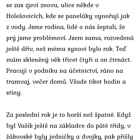
se zas zjeví znovu, ulice někde v
Holešovicích, kde se paneláky vynořují jak
z vody. Jsme rodina, lidé o nás šeptali, že
prý jsme problémoví. Jsem sama, rozvedená
ještě dřív, než mému synovi bylo rok. Teď
mám skleněný věk třicet čtyři a on čtrnáct.
Pracuji v podniku na účetnictví, ráno na
tramvaj, večer domů. Všude tikot hodin a
stíny.
Za poslední rok je to horší než špatné. Když
byl Vašík ještě na základce do páté třídy, v
žákovské byly jedničky a dvojky, pak přišly