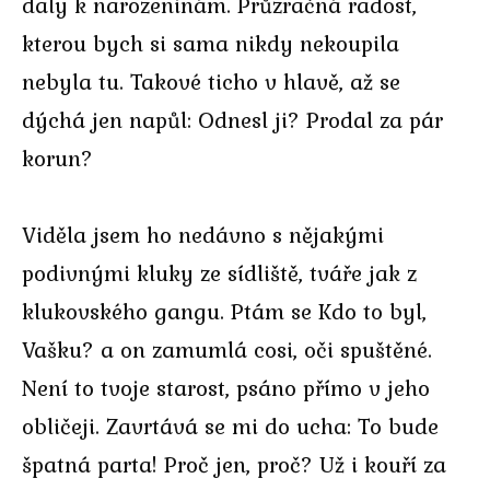
daly k narozeninám. Průzračná radost,
kterou bych si sama nikdy nekoupila
nebyla tu. Takové ticho v hlavě, až se
dýchá jen napůl: Odnesl ji? Prodal za pár
korun?
Viděla jsem ho nedávno s nějakými
podivnými kluky ze sídliště, tváře jak z
klukovského gangu. Ptám se Kdo to byl,
Vašku? a on zamumlá cosi, oči spuštěné.
Není to tvoje starost, psáno přímo v jeho
obličeji. Zavrtává se mi do ucha: To bude
špatná parta! Proč jen, proč? Už i kouří za