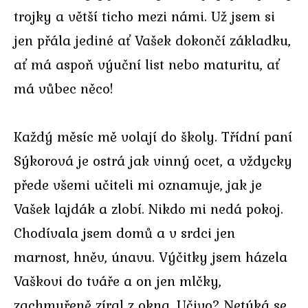
trojky a větší ticho mezi námi. Už jsem si
jen přála jediné ať Vašek dokončí základku,
ať má aspoň výuční list nebo maturitu, ať
má vůbec něco!
Každý měsíc mě volají do školy. Třídní paní
Sýkorová je ostrá jak vinný ocet, a vždycky
přede všemi učiteli mi oznamuje, jak je
Vašek lajdák a zlobí. Nikdo mi nedá pokoj.
Chodívala jsem domů a v srdci jen
marnost, hněv, únavu. Výčitky jsem házela
Vaškovi do tváře a on jen mlčky,
zachmuřeně zíral z okna. Učivo? Netýká se,