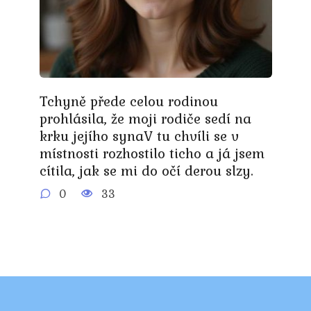
Tchyně přede celou rodinou
prohlásila, že moji rodiče sedí na
krku jejího synaV tu chvíli se v
místnosti rozhostilo ticho a já jsem
cítila, jak se mi do očí derou slzy.
0
33