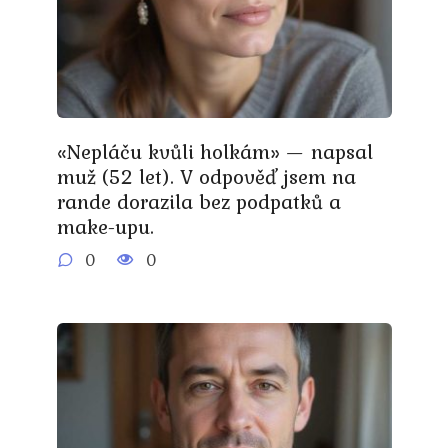
«Nepláču kvůli holkám» — napsal
muž (52 let). V odpověď jsem na
rande dorazila bez podpatků a
make-upu.
0
0