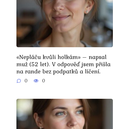
«Nepláču kvůli holkám» – napsal
muž (52 let). V odpověď jsem přišla
na rande bez podpatků a líčení.
0
0