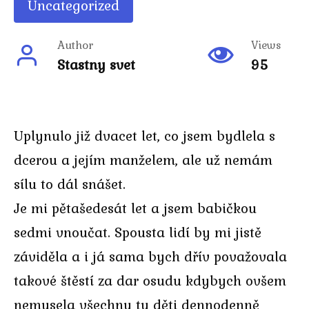
Uncategorized
Author
Views
Stastny svet
95
Uplynulo již dvacet let, co jsem bydlela s
dcerou a jejím manželem, ale už nemám
sílu to dál snášet.
Je mi pětašedesát let a jsem babičkou
sedmi vnoučat. Spousta lidí by mi jistě
záviděla a i já sama bych dřív považovala
takové štěstí za dar osudu kdybych ovšem
nemusela všechny ty děti dennodenně