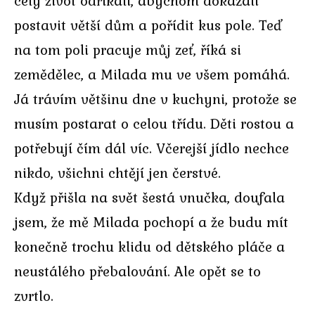
celý život odříkali, abychom dokázali
postavit větší dům a pořídit kus pole. Teď
na tom poli pracuje můj zeť, říká si
zemědělec, a Milada mu ve všem pomáhá.
Já trávím většinu dne v kuchyni, protože se
musím postarat o celou třídu. Děti rostou a
potřebují čím dál víc. Včerejší jídlo nechce
nikdo, všichni chtějí jen čerstvé.
Když přišla na svět šestá vnučka, doufala
jsem, že mě Milada pochopí a že budu mít
konečně trochu klidu od dětského pláče a
neustálého přebalování. Ale opět se to
zvrtlo.