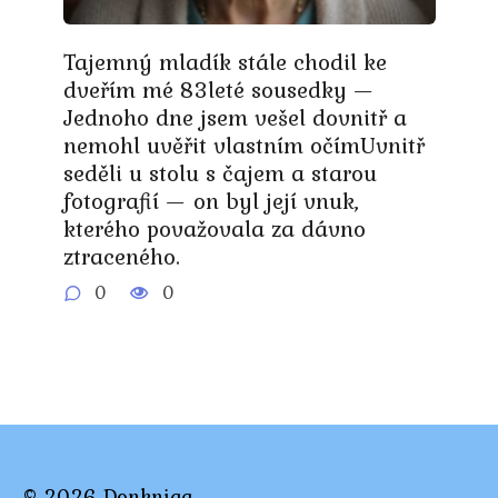
Tajemný mladík stále chodil ke
dveřím mé 83leté sousedky —
Jednoho dne jsem vešel dovnitř a
nemohl uvěřit vlastním očímUvnitř
seděli u stolu s čajem a starou
fotografií — on byl její vnuk,
kterého považovala za dávno
ztraceného.
0
0
© 2026 Donkniga