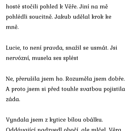
hosté stočili pohled k Věře. Jiní na mě
pohlédli soucitně. Jakub udělal krok ke
mně.
Lucie, to není pravda, snažil se usmát. Jsi
nervózní, musela ses splést
Ne, přerušila jsem ho. Rozuměla jsem dobře.
A proto jsem si před touhle svatbou pojistila
záda.
Vyndala jsem z kytice bílou obálku.
Oddávající nadzvedl obočí, ale mlčel. Věra