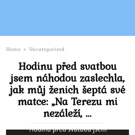
Home
»
Uncategorized
Hodinu před svatbou
jsem náhodou zaslechla,
jak můj ženich šeptá své
matce: „Na Terezu mi
nezáleží, …