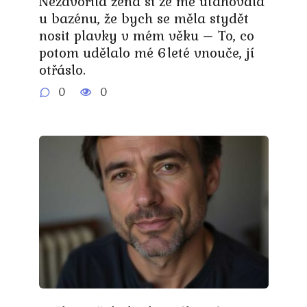
Nezdvořilá žena si ze mě utahovala
u bazénu, že bych se měla stydět
nosit plavky v mém věku – To, co
potom udělalo mé 6leté vnouče, jí
otřáslo.
0
0