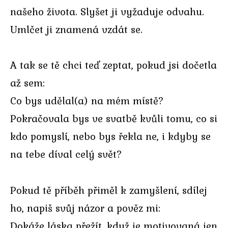
našeho života. Slyšet ji vyžaduje odvahu.
Umlčet ji znamená vzdát se.
A tak se tě chci teď zeptat, pokud jsi dočetla
až sem:
Co bys udělal(a) na mém místě?
Pokračovala bys ve svatbě kvůli tomu, co si
kdo pomyslí, nebo bys řekla ne, i kdyby se
na tebe díval celý svět?
Pokud tě příběh přiměl k zamyšlení, sdílej
ho, napiš svůj názor a pověz mi:
Dokáže láska přežít, když je motivovaná jen