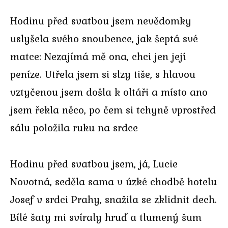
Hodinu před svatbou jsem nevědomky
uslyšela svého snoubence, jak šeptá své
matce: Nezajímá mě ona, chci jen její
peníze. Utřela jsem si slzy tiše, s hlavou
vztyčenou jsem došla k oltáři a místo ano
jsem řekla něco, po čem si tchyně vprostřed
sálu položila ruku na srdce
Hodinu před svatbou jsem, já, Lucie
Novotná, seděla sama v úzké chodbě hotelu
Josef v srdci Prahy, snažila se zklidnit dech.
Bílé šaty mi svíraly hruď a tlumený šum