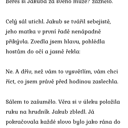
Bereš si Jakuba za svého muže? zaznělo.
Celý sál utichl. Jakub se tvářil sebejistě,
jeho matka v první řadě nenápadně
přikývla. Zvedla jsem hlavu, pohlédla
hostům do očí a jasně řekla:
Ne. A dřív, než vám to vysvětlím, vám chci
říct, co jsem právě před hodinou zaslechla.
Sálem to zašumělo. Věra si v úleku položila
ruku na hrudník. Jakub zbledl. Já
pokračovala každé slovo bylo jako rána do