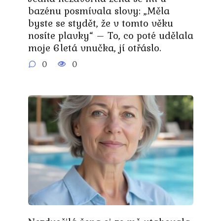
bazénu posmívala slovy: „Měla
byste se stydět, že v tomto věku
nosíte plavky“ – To, co poté udělala
moje 6letá vnučka, jí otřáslo.
0
0