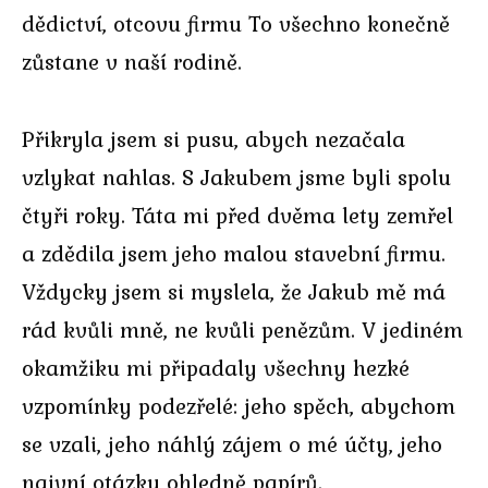
dědictví, otcovu firmu To všechno konečně
zůstane v naší rodině.
Přikryla jsem si pusu, abych nezačala
vzlykat nahlas. S Jakubem jsme byli spolu
čtyři roky. Táta mi před dvěma lety zemřel
a zdědila jsem jeho malou stavební firmu.
Vždycky jsem si myslela, že Jakub mě má
rád kvůli mně, ne kvůli penězům. V jediném
okamžiku mi připadaly všechny hezké
vzpomínky podezřelé: jeho spěch, abychom
se vzali, jeho náhlý zájem o mé účty, jeho
naivní otázky ohledně papírů.