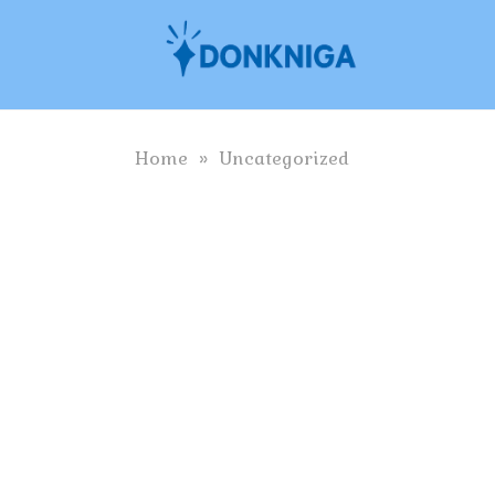
Skip
to
content
Home
»
Uncategorized