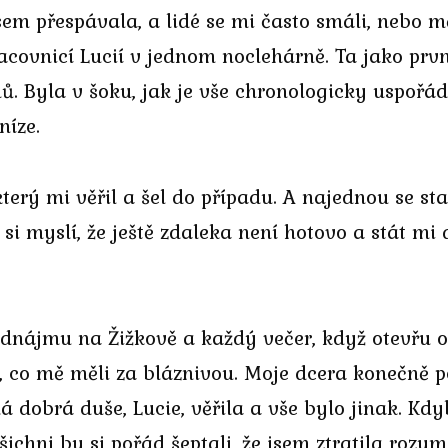
em přespávala, a lidé se mi často smáli, nebo mě
racovnicí Lucií v jednom noclehárně. Ta jako prvn
 Byla v šoku, jak je vše chronologicky uspořáda
níze.
erý mi věřil a šel do případu. A najednou se sta
 myslí, že ještě zdaleka není hotovo a stát mi dl
dnájmu na Žižkově a každý večer, když otevřu o
dí, co mě měli za bláznivou. Moje dcera konečně 
ná dobrá duše, Lucie, věřila a vše bylo jinak. K
chni by si pořád šeptali, že jsem ztratila rozu