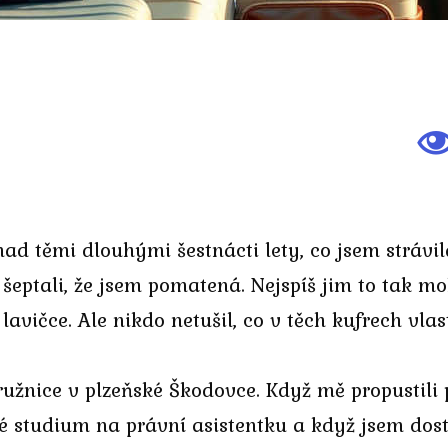
 těmi dlouhými šestnácti lety, co jsem strávila 
šeptali, že jsem pomatená. Nejspíš jim to tak mo
lavičce. Ale nikdo netušil, co v těch kufrech vl
ružnice v plzeňské Škodovce. Když mě propustili
é studium na právní asistentku a když jsem dos