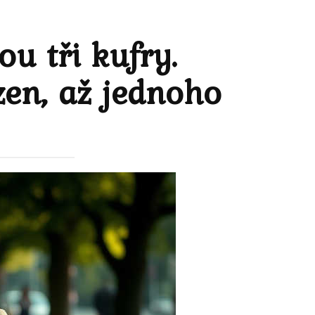
u tři kufry.
ázen, až jednoho