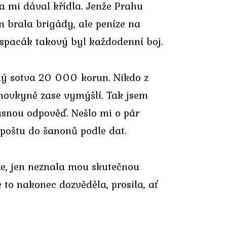
ta mi dával křídla. Jenže Prahu
em brala brigády, ale peníze na
 spacák takový byl každodenní boj.
iný sotva 20 000 korun. Nikdo z
omovkyně zase vymýšlí. Tak jsem
asnou odpověď. Nešlo mi o pár
 poštu do šanonů podle dat.
ze, jen neznala mou skutečnou
 to nakonec dozvěděla, prosila, ať