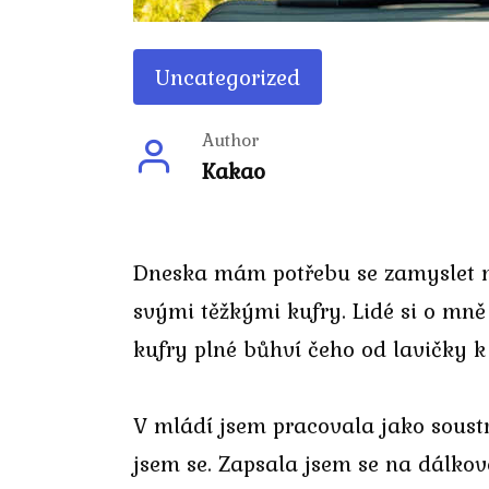
Uncategorized
Author
Kakao
Dneska mám potřebu se zamyslet nad
svými těžkými kufry. Lidé si o mně 
kufry plné bůhví čeho od lavičky k 
V mládí jsem pracovala jako soust
jsem se. Zapsala jsem se na dálkov