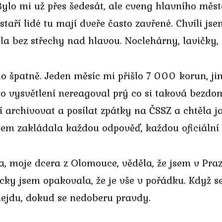
 Bylo mi už přes šedesát, ale cveng hlavního měs
staří lidé tu mají dveře často zavřené. Chvíli js
la bez střechy nad hlavou. Noclehárny, lavičky,
lo špatně. Jeden měsíc mi přišlo 7 000 korun, j
 o vysvětlení nereagoval prý co si taková bezd
 archivovat a posílat zpátky na ČSSZ a chtěla j
 jsem zakládala každou odpověď, každou oficiální
a, moje dcera z Olomouce, věděla, že jsem v Pra
ycky jsem opakovala, že je vše v pořádku. Když se
odejdu, dokud se nedoberu pravdy.