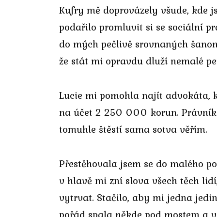
Kufry mě doprovázely všude, kde js
podařilo promluvit si se sociální p
do mých pečlivě srovnaných šanonů.
že stát mi opravdu dluží nemalé pe
Lucie mi pomohla najít advokáta, kt
na účet 2 250 000 korun. Právník si
tomuhle štěstí sama sotva věřím.
Přestěhovala jsem se do malého po
v hlavě mi zní slova všech těch li
vytrvat. Stačilo, aby mi jedna jedi
pořád spala někde pod mostem a vši