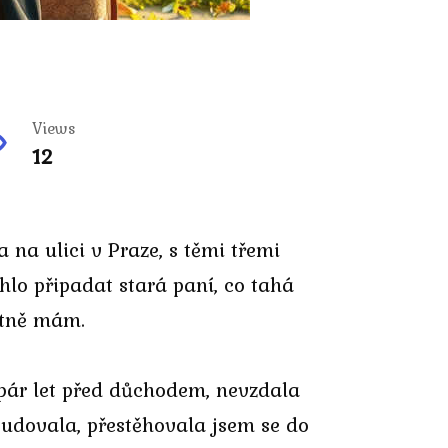
Views
12
na ulici v Praze, s těmi třemi
hlo připadat stará paní, co tahá
astně mám.
 pár let před důchodem, nevzdala
tudovala, přestěhovala jsem se do