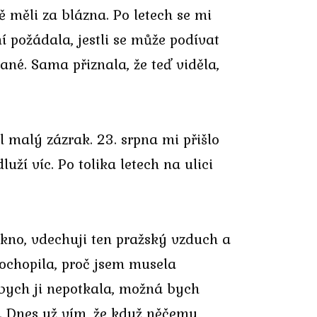
 měli za blázna. Po letech se mi
í požádala, jestli se může podívat
né. Sama přiznala, že teď viděla,
l malý zázrak. 23. srpna mi přišlo
uží víc. Po tolika letech na ulici
kno, vdechuji ten pražský vzduch a
pochopila, proč jsem musela
dybych ji nepotkala, možná bych
m. Dnes už vím, že když něčemu