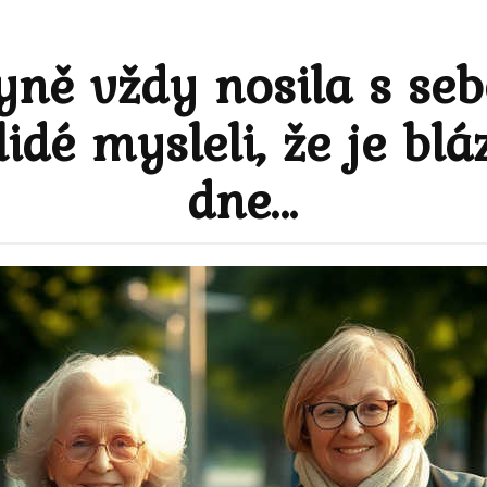
ě vždy nosila s sebo
 lidé mysleli, že je bl
dne…