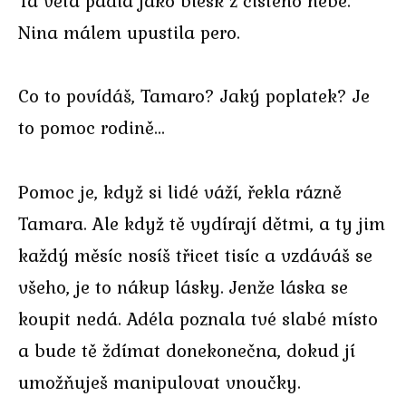
Ta věta padla jako blesk z čistého nebe.
Nina málem upustila pero.
Co to povídáš, Tamaro? Jaký poplatek? Je
to pomoc rodině…
Pomoc je, když si lidé váží, řekla rázně
Tamara. Ale když tě vydírají dětmi, a ty jim
každý měsíc nosíš třicet tisíc a vzdáváš se
všeho, je to nákup lásky. Jenže láska se
koupit nedá. Adéla poznala tvé slabé místo
a bude tě ždímat donekonečna, dokud jí
umožňuješ manipulovat vnoučky.