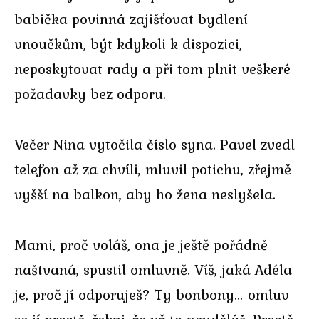
babička povinná zajišťovat bydlení
vnoučkům, být kdykoli k dispozici,
neposkytovat rady a při tom plnit veškeré
požadavky bez odporu.
Večer Nina vytočila číslo syna. Pavel zvedl
telefon až za chvíli, mluvil potichu, zřejmě
vyšší na balkon, aby ho žena neslyšela.
Mami, proč voláš, ona je ještě pořádně
naštvaná, spustil omluvně. Víš, jaká Adéla
je, proč jí odporuješ? Ty bonbony… omluv