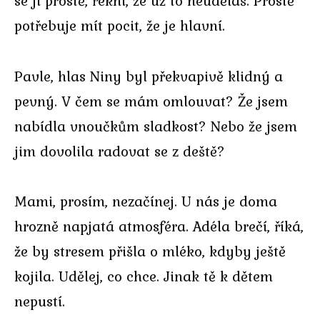
se jí prostě, řekni, že už to neuděláš. Prostě
potřebuje mít pocit, že je hlavní.
Pavle, hlas Niny byl překvapivě klidný a
pevný. V čem se mám omlouvat? Že jsem
nabídla vnoučkům sladkost? Nebo že jsem
jim dovolila radovat se z deště?
Mami, prosím, nezačínej. U nás je doma
hrozně napjatá atmosféra. Adéla brečí, říká,
že by stresem přišla o mléko, kdyby ještě
kojila. Udělej, co chce. Jinak tě k dětem
nepustí.