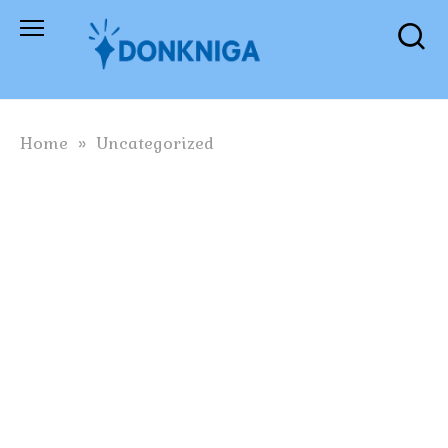
Skip
to
content
Home
»
Uncategorized