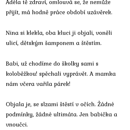
Adéla tě zdraví, omlouvá se, že nemůže
přijít, má hodně práce období uzávěrek.
Nina si klekla, oba kluci ji objali, voněli
ulicí, dětským šamponem a štěstím.
Babi, už chodíme do školky sami s
koloběžkou! spěchali vyprávět. A mamka
nám včera vařila párek!
Objala je, se slzami štěstí v očích. Žádné
podmínky, žádné ultimáta. Jen babička a
vnoučci.