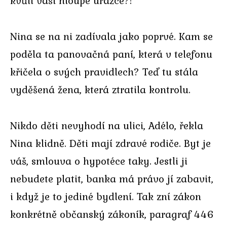
kvůli vaší hloupé urážce?!
Nina se na ni zadívala jako poprvé. Kam se
poděla ta panovačná paní, která v telefonu
křičela o svých pravidlech? Teď tu stála
vyděšená žena, která ztratila kontrolu.
Nikdo děti nevyhodí na ulici, Adélo, řekla
Nina klidně. Děti mají zdravé rodiče. Byt je
váš, smlouva o hypotéce taky. Jestli ji
nebudete platit, banka má právo jí zabavit,
i když je to jediné bydlení. Tak zní zákon
konkrétně občanský zákoník, paragraf 446