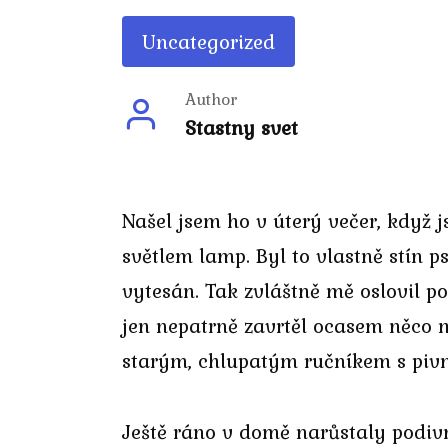
Uncategorized
Author
Stastny svet
Našel jsem ho v úterý večer, když
světlem lamp. Byl to vlastně stín p
vytesán. Tak zvláštně mě oslovil p
jen nepatrně zavrtěl ocasem něco 
starým, chlupatým ručníkem s pivn
Ještě ráno v domě narůstaly podivn