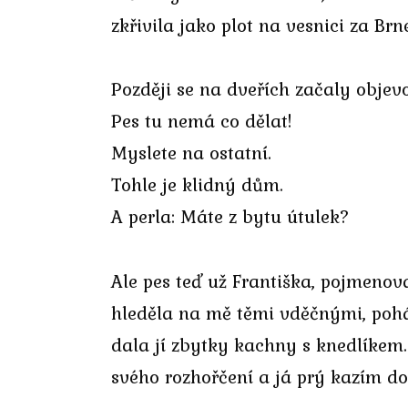
zkřivila jako plot na vesnici za Br
Později se na dveřích začaly obje
Pes tu nemá co dělat!
Myslete na ostatní.
Tohle je klidný dům.
A perla: Máte z bytu útulek?
Ale pes teď už Františka, pojmenov
hleděla na mě těmi vděčnými, pohád
dala jí zbytky kachny s knedlíkem. 
svého rozhořčení a já prý kazím d