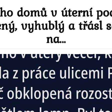
 ho domů v úterní pod
ný, vyhublý a třásl s
na…