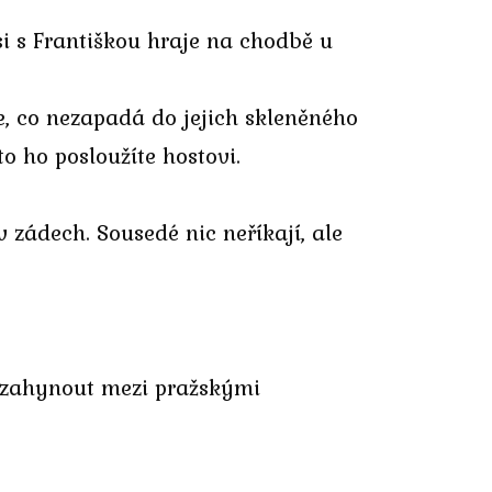
si s Františkou hraje na chodbě u
še, co nezapadá do jejich skleněného
o ho posloužíte hostovi.
v zádech. Sousedé nic neříkají, ale
a zahynout mezi pražskými