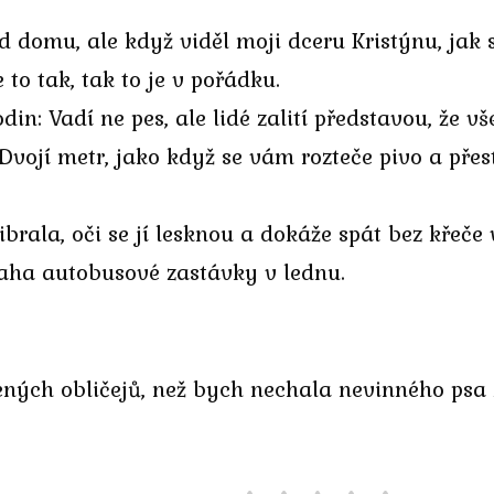
d domu, ale když viděl moji dceru Kristýnu, jak 
 to tak, tak to je v pořádku.
n: Vadí ne pes, ale lidé zalití představou, že v
Dvojí metr, jako když se vám rozteče pivo a přest
brala, oči se jí lesknou a dokáže spát bez křeče 
laha autobusové zastávky v lednu.
čených obličejů, než bych nechala nevinného ps