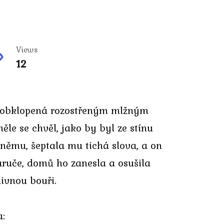
Views
12
oč obklopená rozostřeným mlžným
ěle se chvěl, jako by byl ze stínu
 němu, šeptala mu tichá slova, a on
áruče, domů ho zanesla a osušila
ivnou bouři.
a: