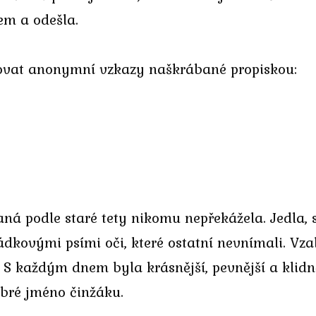
nem a odešla.
vovat anonymní vzkazy naškrábané propiskou:
aná podle staré tety nikomu nepřekážela. Jedla,
kovými psími oči, které ostatní nevnímali. Vzala
S každým dnem byla krásnější, pevnější a klidněj
obré jméno činžáku.