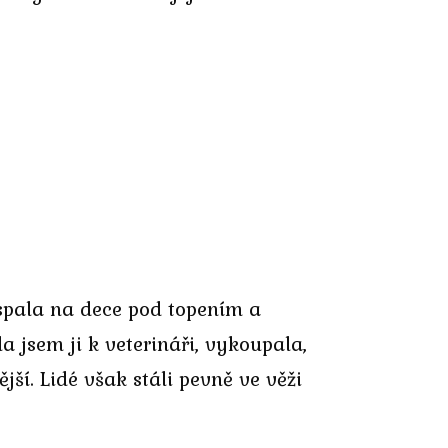
 spala na dece pod topením a
 jsem ji k veterináři, vykoupala,
ší. Lidé však stáli pevně ve věži