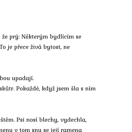
 že prý: Některým bydlícím se
o je přece živá bytost, ne
obou upadají.
 skůtr. Pokaždé, když jsem šla s ním
štěm. Psi nosí blechy, vydechla,
ameny v tom snu se její ramena