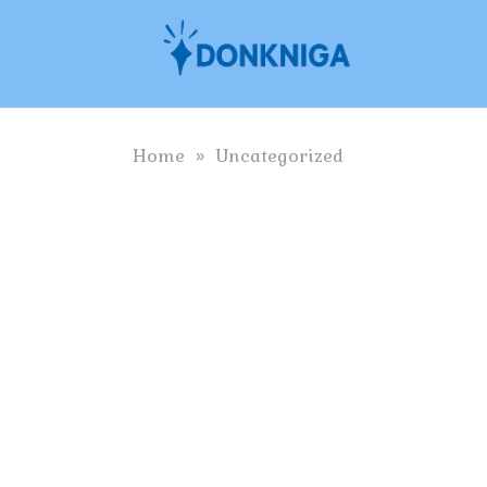
Skip
to
content
Home
»
Uncategorized