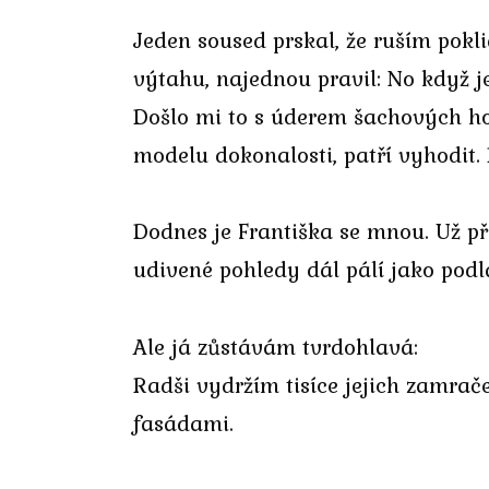
Jeden soused prskal, že ruším pokli
výtahu, najednou pravil: No když je
Došlo mi to s úderem šachových hodi
modelu dokonalosti, patří vyhodit. 
Dodnes je Františka se mnou. Už při
udivené pohledy dál pálí jako pod
Ale já zůstávám tvrdohlavá:
Radši vydržím tisíce jejich zamra
fasádami.