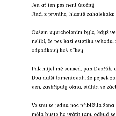
Jen ať ten pes není útočný.
Jiná, z prvního, hlasitě zahalekala:
Ovšem vyvrcholením bylo, když več
nelíbí, že pes kazí estetiku vchodu
odpadkový koš z Ikey.
Pak míjel mě soused, pan Dvořák, a
Dva další lamentovali, že pejsek za
ven, zaskřípaly okna, stáhla se zá
Ve snu se jednu noc přiblížila žena
měla byste ho vrátit tam, odkud se 