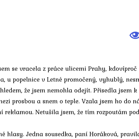
 jsem se vracela z práce ulicemi Prahy, kdovípr
sa, u popelnice v Letné promočený, vyhublý, nesm
ohledem, že jsem nemohla odejít. Přisedla jsem k
mezi prosbou a snem o teple. Vzala jsem ho do n
í reklamou. Netušila jsem, že tím rozpoutám pod
é hlasy. Jedna sousedka, paní Horáková, pravil