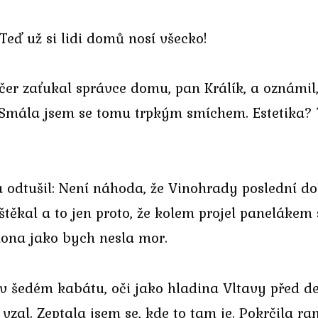
 Teď už si lidi domů nosí všecko!
er zaťukal správce domu, pan Králík, a oznámil,
. Smála jsem se tomu trpkým smíchem. Estetika? T
 odtušil: Není náhoda, že Vinohrady poslední d
štěkal a to jen proto, že kolem projel panelákem
clona jako bych nesla mor.
 v šedém kabátu, oči jako hladina Vltavy před de
vzal. Zeptala jsem se, kde to tam je. Pokrčila r