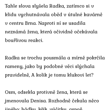
Tahle slova slyšela Radka, zatímco si v
klidu vychutnávala oběd v útulné kavárně
v centru Brna. Naproti ní se usadila
neznámá žena, která očividně očekávala
bouřlivou reakci.
Radka se trochu pousmála a mírně pokrčila
rameny, jako by podobné věci slýchala
pravidelně, A kolik je tomu klukovi let?
Osm, odsekla protivně žena, která se
jmenovala Denisa. Rozhodně čekala něco
jiného: hádky, křik, výčitky, aspoň