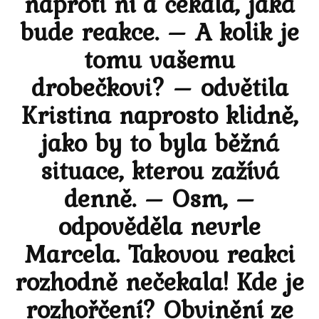
naproti ní a čekala, jaká
bude reakce. – A kolik je
tomu vašemu
drobečkovi? – odvětila
Kristina naprosto klidně,
jako by to byla běžná
situace, kterou zažívá
denně. – Osm, –
odpověděla nevrle
Marcela. Takovou reakci
rozhodně nečekala! Kde je
rozhořčení? Obvinění ze