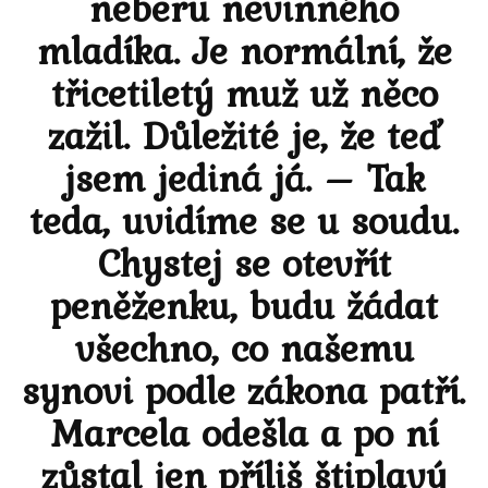
neberu nevinného
mladíka. Je normální, že
třicetiletý muž už něco
zažil. Důležité je, že teď
jsem jediná já. – Tak
teda, uvidíme se u soudu.
Chystej se otevřít
peněženku, budu žádat
všechno, co našemu
synovi podle zákona patří.
Marcela odešla a po ní
zůstal jen příliš štiplavý