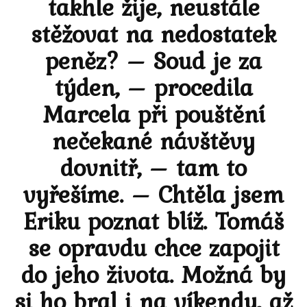
takhle žije, neustále
stěžovat na nedostatek
peněz? – Soud je za
týden, – procedila
Marcela při pouštění
nečekané návštěvy
dovnitř, – tam to
vyřešíme. – Chtěla jsem
Eriku poznat blíž. Tomáš
se opravdu chce zapojit
do jeho života. Možná by
si ho bral i na víkendy, až