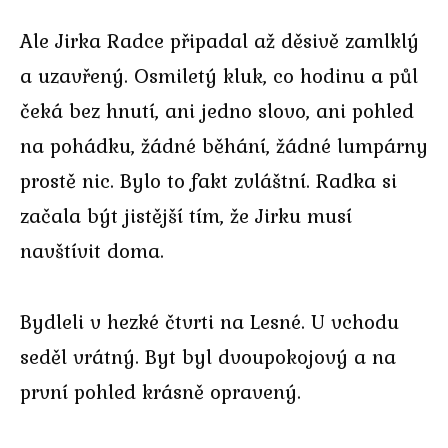
Ale Jirka Radce připadal až děsivě zamlklý
a uzavřený. Osmiletý kluk, co hodinu a půl
čeká bez hnutí, ani jedno slovo, ani pohled
na pohádku, žádné běhání, žádné lumpárny
prostě nic. Bylo to fakt zvláštní. Radka si
začala být jistější tím, že Jirku musí
navštívit doma.
Bydleli v hezké čtvrti na Lesné. U vchodu
seděl vrátný. Byt byl dvoupokojový a na
první pohled krásně opravený.