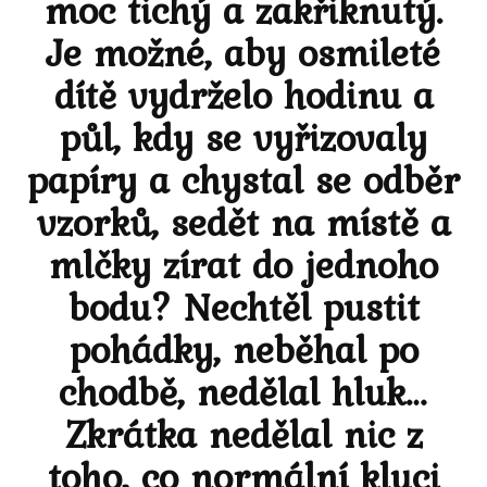
moc tichý a zakřiknutý.
Je možné, aby osmileté
dítě vydrželo hodinu a
půl, kdy se vyřizovaly
papíry a chystal se odběr
vzorků, sedět na místě a
mlčky zírat do jednoho
bodu? Nechtěl pustit
pohádky, neběhal po
chodbě, nedělal hluk…
Zkrátka nedělal nic z
toho, co normální kluci