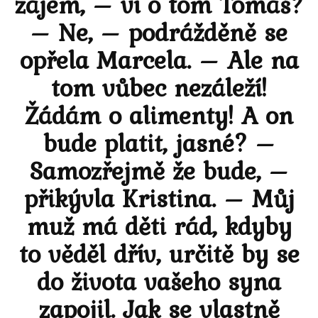
zájem, – ví o tom Tomáš?
– Ne, – podrážděně se
opřela Marcela. – Ale na
tom vůbec nezáleží!
Žádám o alimenty! A on
bude platit, jasné? –
Samozřejmě že bude, –
přikývla Kristina. – Můj
muž má děti rád, kdyby
to věděl dřív, určitě by se
do života vašeho syna
zapojil. Jak se vlastně