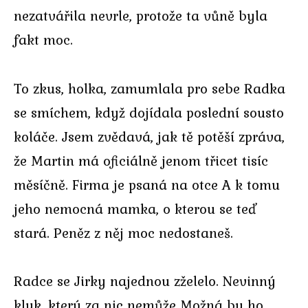
nezatvářila nevrle, protože ta vůně byla
fakt moc.
To zkus, holka, zamumlala pro sebe Radka
se smíchem, když dojídala poslední sousto
koláče. Jsem zvědavá, jak tě potěší zpráva,
že Martin má oficiálně jenom třicet tisíc
měsíčně. Firma je psaná na otce A k tomu
jeho nemocná mamka, o kterou se teď
stará. Peněz z něj moc nedostaneš.
Radce se Jirky najednou zželelo. Nevinný
kluk, který za nic nemůže Možná by ho