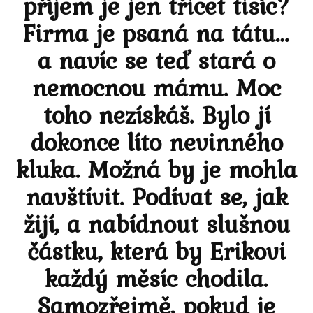
příjem je jen třicet tisíc?
Firma je psaná na tátu…
a navíc se teď stará o
nemocnou mámu. Moc
toho nezískáš. Bylo jí
dokonce líto nevinného
kluka. Možná by je mohla
navštívit. Podívat se, jak
žijí, a nabídnout slušnou
částku, která by Erikovi
každý měsíc chodila.
Samozřejmě, pokud je