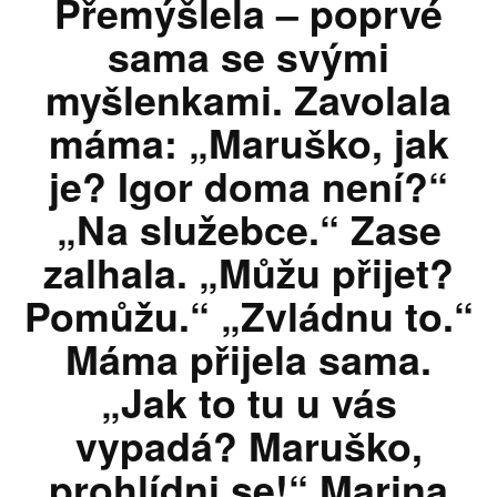
Přemýšlela – poprvé
sama se svými
myšlenkami. Zavolala
máma: „Maruško, jak
je? Igor doma není?“
„Na služebce.“ Zase
zalhala. „Můžu přijet?
Pomůžu.“ „Zvládnu to.“
Máma přijela sama.
„Jak to tu u vás
vypadá? Maruško,
prohlídni se!“ Marina