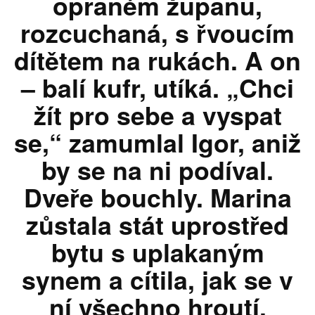
opraném županu,
rozcuchaná, s řvoucím
dítětem na rukách. A on
– balí kufr, utíká. „Chci
žít pro sebe a vyspat
se,“ zamumlal Igor, aniž
by se na ni podíval.
Dveře bouchly. Marina
zůstala stát uprostřed
bytu s uplakaným
synem a cítila, jak se v
ní všechno hroutí.