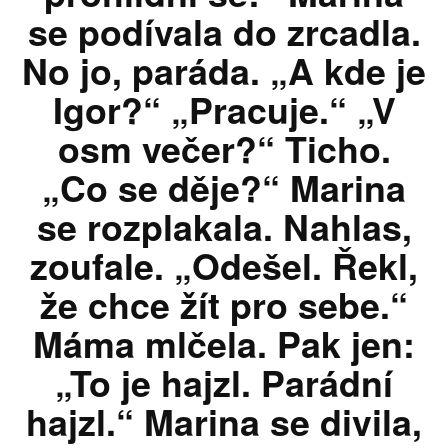
se podívala do zrcadla.
No jo, paráda. „A kde je
Igor?“ „Pracuje.“ „V
osm večer?“ Ticho.
„Co se děje?“ Marina
se rozplakala. Nahlas,
zoufale. „Odešel. Řekl,
že chce žít pro sebe.“
Máma mlčela. Pak jen:
„To je hajzl. Parádní
hajzl.“ Marina se divila,