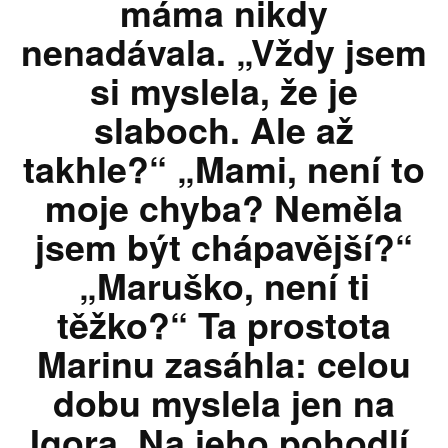
máma nikdy
nenadávala. „Vždy jsem
si myslela, že je
slaboch. Ale až
takhle?“ „Mami, není to
moje chyba? Neměla
jsem být chápavější?“
„Maruško, není ti
těžko?“ Ta prostota
Marinu zasáhla: celou
dobu myslela jen na
Igora. Na jeho pohodlí.