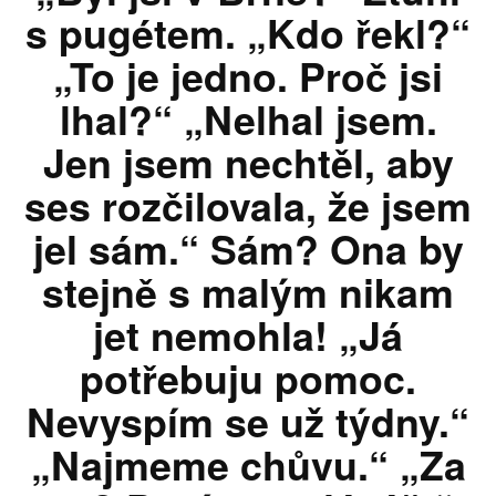
s pugétem. „Kdo řekl?“
„To je jedno. Proč jsi
lhal?“ „Nelhal jsem.
Jen jsem nechtěl, aby
ses rozčilovala, že jsem
jel sám.“ Sám? Ona by
stejně s malým nikam
jet nemohla! „Já
potřebuju pomoc.
Nevyspím se už týdny.“
„Najmeme chůvu.“ „Za