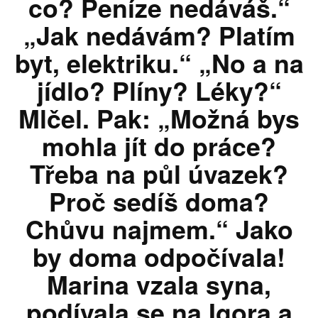
co? Peníze nedáváš.“
„Jak nedávám? Platím
byt, elektriku.“ „No a na
jídlo? Plíny? Léky?“
Mlčel. Pak: „Možná bys
mohla jít do práce?
Třeba na půl úvazek?
Proč sedíš doma?
Chůvu najmem.“ Jako
by doma odpočívala!
Marina vzala syna,
podívala se na Igora a