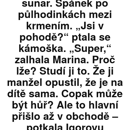
sunar. Spánek po
půlhodinkách mezi
krmením. „Jsi v
pohodě?“ ptala se
kámoška. „Super,“
zalhala Marina. Proč
lže? Studí ji to. Že ji
manžel opustil, že je na
dítě sama. Copak může
být hůř? Ale to hlavní
přišlo až v obchodě –
potkala Igorovu