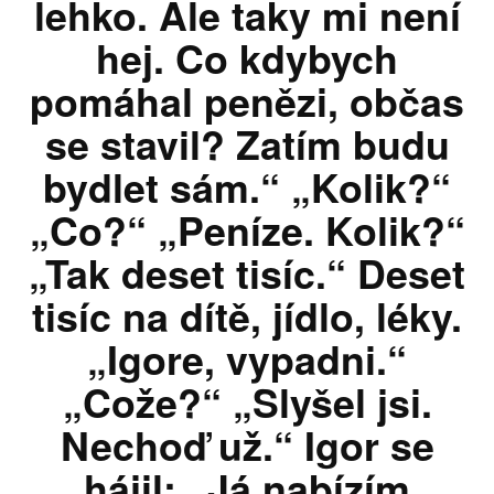
lehko. Ale taky mi není
hej. Co kdybych
pomáhal penězi, občas
se stavil? Zatím budu
bydlet sám.“ „Kolik?“
„Co?“ „Peníze. Kolik?“
„Tak deset tisíc.“ Deset
tisíc na dítě, jídlo, léky.
„Igore, vypadni.“
„Cože?“ „Slyšel jsi.
Nechoď už.“ Igor se
hájil: „Já nabízím