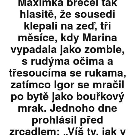
Maximka brečel tak
hlasitě, že sousedi
klepali na zeď, tři
měsíce, kdy Marina
vypadala jako zombie,
s rudýma očima a
třesoucíma se rukama,
zatímco Igor se mračil
po bytě jako bouřkový
mrak. Jednoho dne
prohlásil před
zrcadlem: „Víš ty, jak v