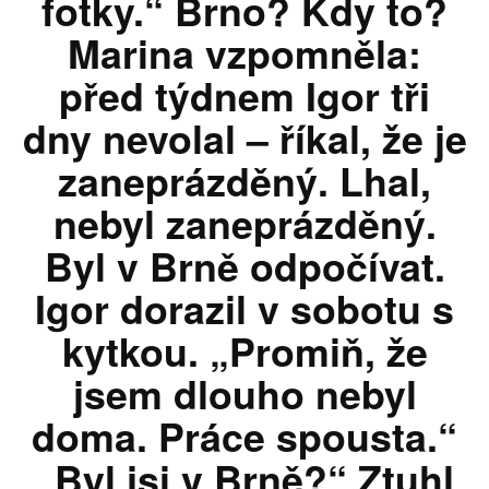
fotky.“ Brno? Kdy to?
Marina vzpomněla:
před týdnem Igor tři
dny nevolal – říkal, že je
zaneprázděný. Lhal,
nebyl zaneprázděný.
Byl v Brně odpočívat.
Igor dorazil v sobotu s
kytkou. „Promiň, že
jsem dlouho nebyl
doma. Práce spousta.“
„Byl jsi v Brně?“ Ztuhl