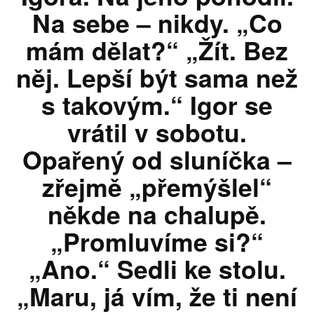
Na sebe – nikdy. „Co
mám dělat?“ „Žít. Bez
něj. Lepší být sama než
s takovým.“ Igor se
vrátil v sobotu.
Opařený od sluníčka –
zřejmě „přemýšlel“
někde na chalupě.
„Promluvíme si?“
„Ano.“ Sedli ke stolu.
„Maru, já vím, že ti není