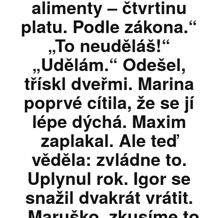
alimenty – čtvrtinu
platu. Podle zákona.“
„To neuděláš!“
„Udělám.“ Odešel,
třískl dveřmi. Marina
poprvé cítila, že se jí
lépe dýchá. Maxim
zaplakal. Ale teď
věděla: zvládne to.
Uplynul rok. Igor se
snažil dvakrát vrátit.
„Maruško, zkusíme to