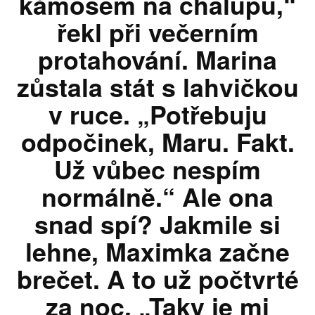
kámošem na chalupu,“
řekl při večerním
protahování. Marina
zůstala stát s lahvičkou
v ruce. „Potřebuju
odpočinek, Maru. Fakt.
Už vůbec nespím
normálně.“ Ale ona
snad spí? Jakmile si
lehne, Maximka začne
brečet. A to už počtvrté
za noc. „Taky je mi