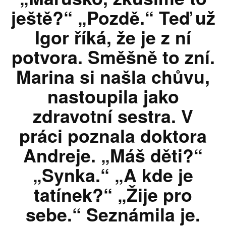
ještě?“ „Pozdě.“ Teď už
Igor říká, že je z ní
potvora. Směšně to zní.
Marina si našla chůvu,
nastoupila jako
zdravotní sestra. V
práci poznala doktora
Andreje. „Máš děti?“
„Synka.“ „A kde je
tatínek?“ „Žije pro
sebe.“ Seznámila je.