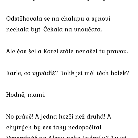
Odstěhovala se na chalupu a synovi
nechala byt. Čekala na vnoučata.
Ale čas šel a Karel stále nenašel tu pravou.
Karle, co vyvádíš? Kolik jsi měl těch holek?!
Hodně, mami.
No právě! A jedna hezčí než druhá! A
chytrých by ses taky nedopočítal.
Vzpomínáš na Alenu nebo Ludmilu? Ty jsi