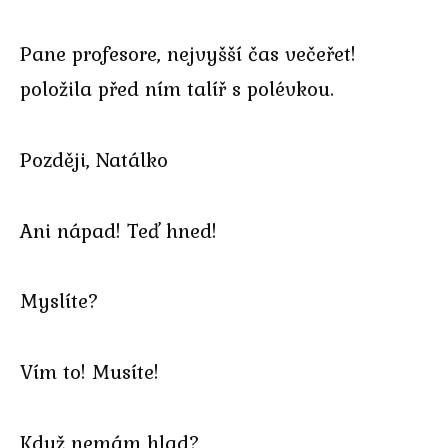
Pane profesore, nejvyšší čas večeřet!
položila před ním talíř s polévkou.
Později, Natálko
Ani nápad! Teď hned!
Myslíte?
Vím to! Musíte!
Když nemám hlad?