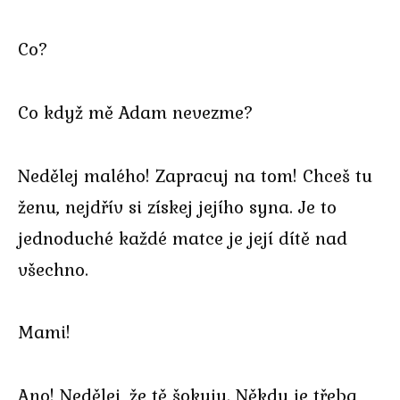
Co?
Co když mě Adam nevezme?
Nedělej malého! Zapracuj na tom! Chceš tu
ženu, nejdřív si získej jejího syna. Je to
jednoduché každé matce je její dítě nad
všechno.
Mami!
Ano! Nedělej, že tě šokuju. Někdy je třeba