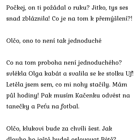
Počkej, on ti požádal o ruku? Jitko, tys ses
snad zbláznila! Co je na tom k přemýšlení?!
Olčo, ono to není tak jednoduché
Co na tom proboha není jednoduchého?
svlékla Olga kabát a svalila se ke stolku Uf!
Letěla jsem sem, co mi nohy stačily. Mám
půl hodiny! Pak musím Kačenku odvést na
tanečky a Peťu na fotbal.
Olčo, klukovi bude za chvíli šest. Jak
dlouho ho ještě budeš oslovovat Pétě?