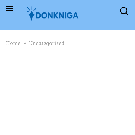
Skip
to
content
Home
»
Uncategorized