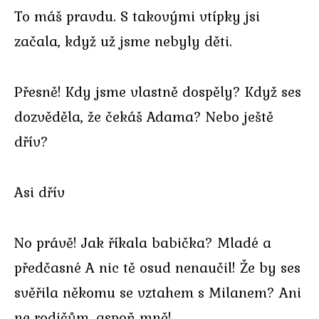
To máš pravdu. S takovými vtípky jsi
začala, když už jsme nebyly děti.
Přesně! Kdy jsme vlastně dospěly? Když ses
dozvěděla, že čekáš Adama? Nebo ještě
dřív?
Asi dřív
No právě! Jak říkala babička? Mladé a
předčasné A nic tě osud nenaučil! Že by ses
svěřila někomu se vztahem s Milanem? Ani
ne rodičům, aspoň mně!