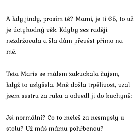
A kdy jindy, prosím tě? Mami, je ti 65, to už
je úctyhodný věk. Kdyby ses raději
nezdržovala a šla dům převést přímo na
mě.
Teta Marie se málem zakuckala čajem,
když to uslyšela. Mně došla trpělivost, vzal
jsem sestru za ruku a odvedl ji do kuchyně:
Jsi normální? Co to meleš za nesmysly u
stolu? Už máš mámu pohřbenou?