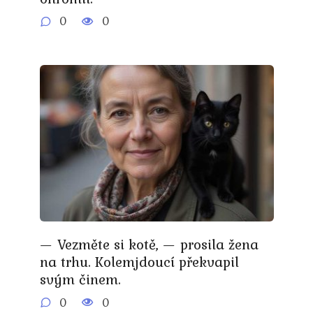
0
0
— Vezměte si kotě, — prosila žena
na trhu. Kolemjdoucí překvapil
svým činem.
0
0