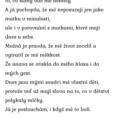
to, co samy ode mě neměly.
A já pochopila, že mě neposuzují jen jako
matku v minulosti,
ale i v porovnání s matkami, které mají
dnes u sebe.
Možná je pravda, že mě život zocelil a
vytratil ze mě měkkost.
Že únava se otiskla do mého hlasu i do
mých gest.
Dnes jsou mými soudci mé vlastní děti,
protože teď už mají slova na to, co v dětství
polykaly mlčky.
Já je poslouchám, i když mě to bolí.