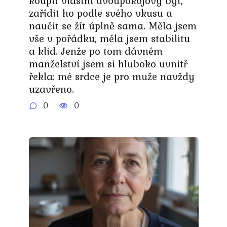
koupit vlastní dvoupokojový byt,
zařídit ho podle svého vkusu a
naučit se žít úplně sama. Měla jsem
vše v pořádku, měla jsem stabilitu
a klid. Jenže po tom dávném
manželství jsem si hluboko uvnitř
řekla: mé srdce je pro muže navždy
uzavřeno.
0
0