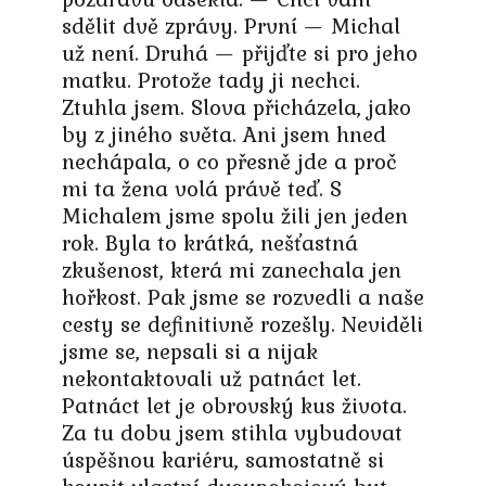
sdělit dvě zprávy. První — Michal
už není. Druhá — přijďte si pro jeho
matku. Protože tady ji nechci.
Ztuhla jsem. Slova přicházela, jako
by z jiného světa. Ani jsem hned
nechápala, o co přesně jde a proč
mi ta žena volá právě teď. S
Michalem jsme spolu žili jen jeden
rok. Byla to krátká, nešťastná
zkušenost, která mi zanechala jen
hořkost. Pak jsme se rozvedli a naše
cesty se definitivně rozešly. Neviděli
jsme se, nepsali si a nijak
nekontaktovali už patnáct let.
Patnáct let je obrovský kus života.
Za tu dobu jsem stihla vybudovat
úspěšnou kariéru, samostatně si