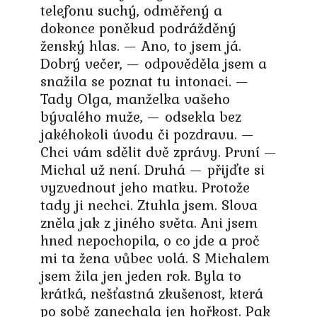
telefonu suchý, odměřený a
dokonce poněkud podrážděný
ženský hlas. — Ano, to jsem já.
Dobrý večer, — odpověděla jsem a
snažila se poznat tu intonaci. —
Tady Olga, manželka vašeho
bývalého muže, — odsekla bez
jakéhokoli úvodu či pozdravu. —
Chci vám sdělit dvě zprávy. První —
Michal už není. Druhá — přijďte si
vyzvednout jeho matku. Protože
tady ji nechci. Ztuhla jsem. Slova
zněla jak z jiného světa. Ani jsem
hned nepochopila, o co jde a proč
mi ta žena vůbec volá. S Michalem
jsem žila jen jeden rok. Byla to
krátká, nešťastná zkušenost, která
po sobě zanechala jen hořkost. Pak