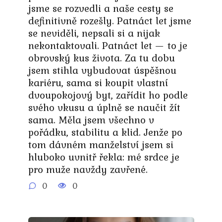
jsme se rozvedli a naše cesty se
definitivně rozešly. Patnáct let jsme
se neviděli, nepsali si a nijak
nekontaktovali. Patnáct let — to je
obrovský kus života. Za tu dobu
jsem stihla vybudovat úspěšnou
kariéru, sama si koupit vlastní
dvoupokojový byt, zařídit ho podle
svého vkusu a úplně se naučit žít
sama. Měla jsem všechno v
pořádku, stabilitu a klid. Jenže po
tom dávném manželství jsem si
hluboko uvnitř řekla: mé srdce je
pro muže navždy zavřené.
0
0