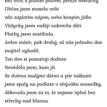
Bez otce, s jedním platem, peníze nestačily.
Občas jsem musela volit
zda zaplatím nájem, nebo koupím jídlo.
Vždycky jsem raději nakrmila děti.
Platby jsem nestíhala.
Jeden měsíc, pak druhý, až nás jednoho dne
majitel vyhodil.
Ten den si pamatuji dodnes.
Nevěděla jsem, kam jít.
Se dvěma malými dětmi a pár taškami
jsme spaly na podlaze v obýváku sousedky,
děkovala jsem za to, že nejsme úplně bez
střechy nad hlavou.