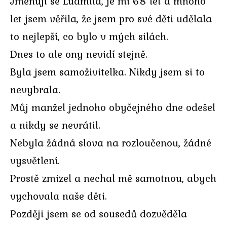
Jmenuji se Ludmila, je mi 68 let a mnoho
let jsem věřila, že jsem pro své děti udělala
to nejlepší, co bylo v mých silách.
Dnes to ale ony nevidí stejně.
Byla jsem samoživitelka. Nikdy jsem si to
nevybrala.
Můj manžel jednoho obyčejného dne odešel
a nikdy se nevrátil.
Nebyla žádná slova na rozloučenou, žádné
vysvětlení.
Prostě zmizel a nechal mě samotnou, abych
vychovala naše děti.
Později jsem se od sousedů dozvěděla