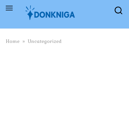
Skip
to
content
Home
»
Uncategorized