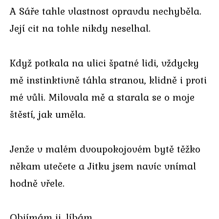
A Sáře tahle vlastnost opravdu nechyběla.
Její cit na tohle nikdy neselhal.
Když potkala na ulici špatné lidi, vždycky
mě instinktivně táhla stranou, klidně i proti
mé vůli. Milovala mě a starala se o moje
štěstí, jak uměla.
Jenže v malém dvoupokojovém bytě těžko
někam utečete a Jitku jsem navíc vnímal
hodně vřele.
Objímám ji, líbám…