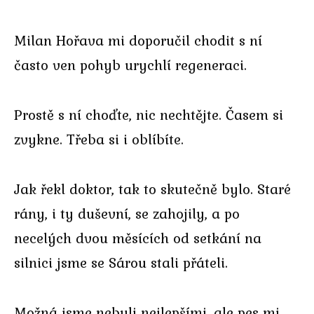
Milan Hořava mi doporučil chodit s ní
často ven pohyb urychlí regeneraci.
Prostě s ní choďte, nic nechtějte. Časem si
zvykne. Třeba si i oblíbíte.
Jak řekl doktor, tak to skutečně bylo. Staré
rány, i ty duševní, se zahojily, a po
necelých dvou měsících od setkání na
silnici jsme se Sárou stali přáteli.
Možná jsme nebyli nejlepšími, ale pes mi