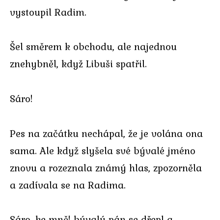
vystoupil Radim.
Šel směrem k obchodu, ale najednou
znehybněl, když Libuši spatřil.
Sáro!
Pes na začátku nechápal, že je volána ona
sama. Ale když slyšela své bývalé jméno
znovu a rozeznala známý hlas, zpozorněla
a zadívala se na Radima.
Sáro, ke mně! bývalý pán se dřepl a