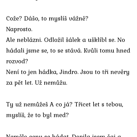
Cože? Dášo, to myslíš vážně?
Naprosto.
Ale neblázni. Odložil šálek a ušklíbl se. No
hádali jsme se, to se stává. Kvůli tomu hned
rozvod?
Není to jen hádka, Jindro. Jsou to tři nevěry
za pět let. Už nemůžu.
Ty už nemůžeš A co já? Třicet let s tebou,
myslíš, že to byl med?
Nemělo cenu se hádat. Dopila jsem čaj a