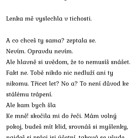
Lenka mě vyslechla v tichosti.
A co chceš ty sama? zeptala se.
Nevím. Opravdu nevím.
Ale hlavně si uvědom, že to nemusíš snášet.
Fakt ne. Tobě nikdo nic nedluží ani ty
nikomu. Třicet let? No a? To není důvod ke
stálému trápení.
Ale kam bych šla
Ke mně! skočila mi do řeči. Mám volný
pokoj, budeš mít klid, srovnáš si myšlenky,
najdeš si práci jsi účetní, taková se všude