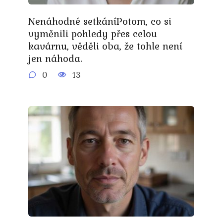
Nenáhodné setkáníPotom, co si
vyměnili pohledy přes celou
kavárnu, věděli oba, že tohle není
jen náhoda.
0
13