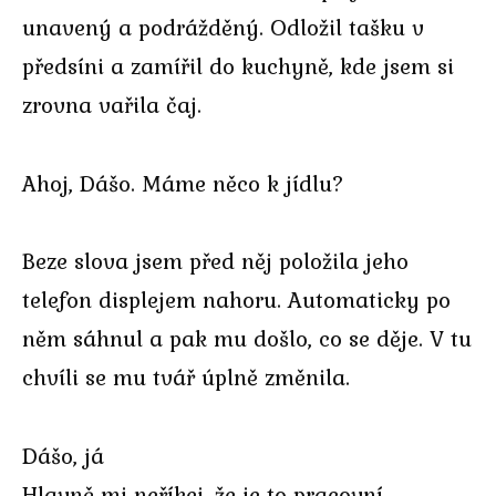
unavený a podrážděný. Odložil tašku v
předsíni a zamířil do kuchyně, kde jsem si
zrovna vařila čaj.
Ahoj, Dášo. Máme něco k jídlu?
Beze slova jsem před něj položila jeho
telefon displejem nahoru. Automaticky po
něm sáhnul a pak mu došlo, co se děje. V tu
chvíli se mu tvář úplně změnila.
Dášo, já
Hlavně mi neříkej, že je to pracovní