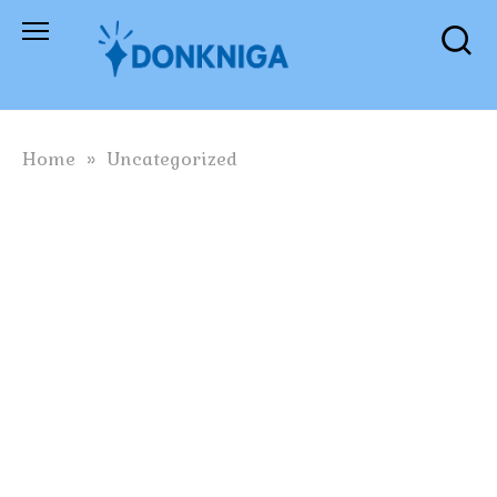
Skip
to
content
Home
»
Uncategorized