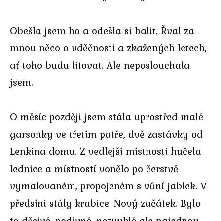
Obešla jsem ho a odešla si balit. Řval za
mnou něco o vděčnosti a zkažených letech,
ať toho budu litovat. Ale neposlouchala
jsem.
O měsíc později jsem stála uprostřed malé
garsonky ve třetím patře, dvě zastávky od
Lenkina domu. Z vedlejší místnosti hučela
lednice a místností vonělo po čerstvě
vymalovaném, propojeném s vůní jablek. V
předsíni stály krabice. Nový začátek. Bylo
to děsivé, podivné, nezvyklé ale najednou