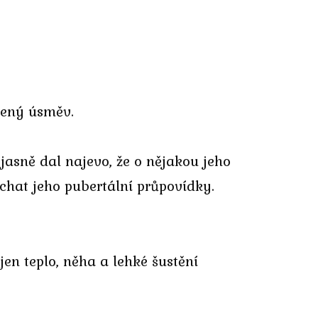
hčený úsměv.
jasně dal najevo, že o nějakou jeho
chat jeho pubertální průpovídky.
jen teplo, něha a lehké šustění