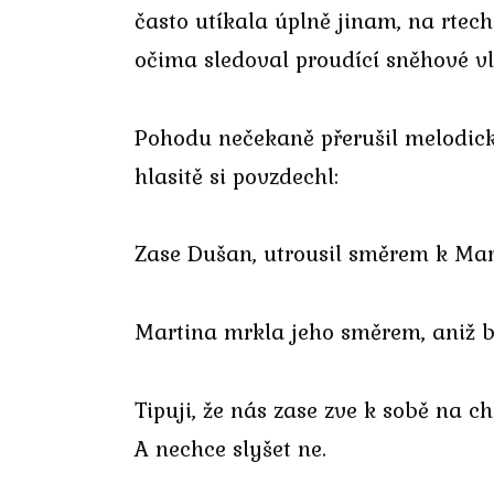
často utíkala úplně jinam, na rtec
očima sledoval proudící sněhové v
Pohodu nečekaně přerušil melodický
hlasitě si povzdechl:
Zase Dušan, utrousil směrem k Marti
Martina mrkla jeho směrem, aniž by
Tipuji, že nás zase zve k sobě na ch
A nechce slyšet ne.