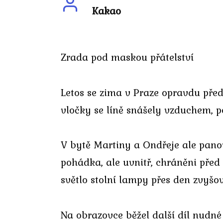
Kakao
Zrada pod maskou přátelství
Letos se zima v Praze opravdu před
vločky se líně snášely vzduchem, p
V bytě Martiny a Ondřeje ale pano
pohádka, ale uvnitř, chráněni pře
světlo stolní lampy přes den zvyšo
Na obrazovce běžel další díl nudné