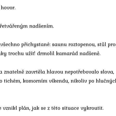
 hovor.
přetvářeným nadšením.
šechno přichystané: saunu roztopenou, stůl pros
taky trochu užít! drmolil kamarád nadšeně.
 znatelně zavrtěla hlavou nepotřebovalo slova,
 po tichém, komorním víkendu, nikoliv po hlučnýc
 vznikl plán, jak se z této situace vykroutit.