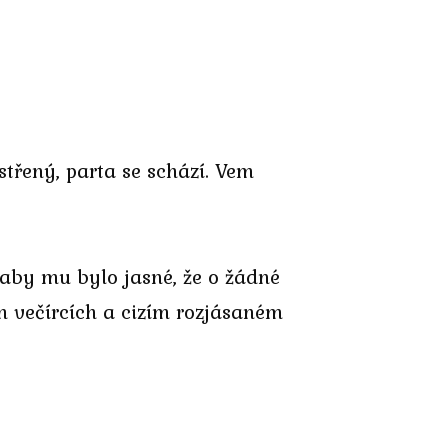
třený, parta se schází. Vem
 aby mu bylo jasné, že o žádné
h večírcích a cizím rozjásaném