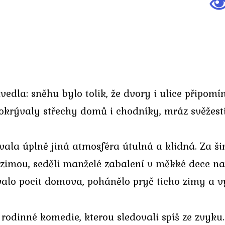
vedla: sněhu bylo tolik, že dvory i ulice připom
okrývaly střechy domů i chodníky, mráz svěžestí
vala úplně jiná atmosféra útulná a klidná. Za š
d zimou, seděli manželé zabalení v měkké dece n
valo pocit domova, pohánělo pryč ticho zimy a vy
 rodinné komedie, kterou sledovali spíš ze zvyk