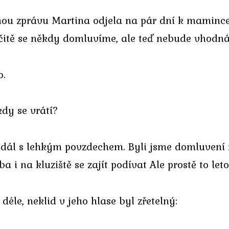
tnou zprávu Martina odjela na pár dní k mamince
Určitě se někdy domluvíme, ale teď nebude vhodná
o.
kdy se vrátí?
 dál s lehkým povzdechem. Byli jsme domluvení n
a i na kluziště se zajít podívat Ale prostě to leto
déle, neklid v jeho hlase byl zřetelný: