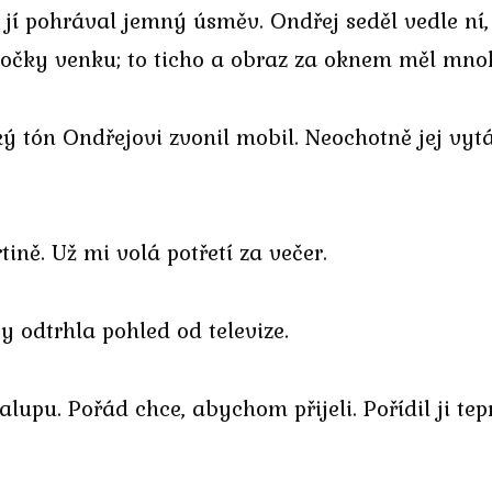
h jí pohrával jemný úsměv. Ondřej seděl vedle ní
ločky venku; to ticho a obraz za oknem měl mno
 tón Ondřejovi zvonil mobil. Neochotně jej vytáh
ně. Už mi volá potřetí za večer.
 odtrhla pohled od televize.
alupu. Pořád chce, abychom přijeli. Pořídil ji tep