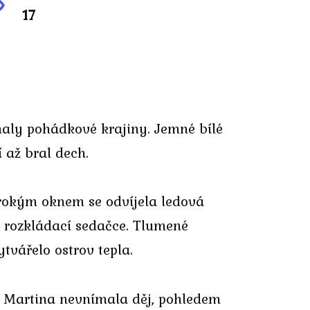
17
ínaly pohádkové krajiny. Jemné bílé
 až bral dech.
irokým oknem se odvíjela ledová
a rozkládací sedačce. Tlumené
tvářelo ostrov tepla.
u. Martina nevnímala děj, pohledem