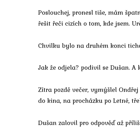
Poslouchej, pronesl tiše, mám špa
řešit řeči cizích o tom, kde jsem. 
Chvilku bylo na druhém konci tich
Jak že odjela? podivil se Dušan. A 
Zítra pozdě večer, vymýšlel Ondřej
do kina, na procházku po Letné, třeb
Dušan zalovil pro odpověď až příliš 