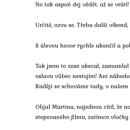
No tak aspoň dej vědět, až se vrátí
Určitě, ozvu se. Třeba další víkend
S úlevou hovor rychle ukončil a po
Tak jsem to zase ukecal, zamumlal 
oslavu vůbec nestojím! Ani náhodou
Raději se schováme tady, v našem 
Objal Martinu, najednou cítil, že na
stopovaného filmu, zatímco vločky 