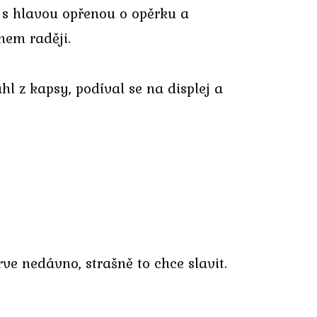
, s hlavou opřenou o opěrku a
hem raději.
l z kapsy, podíval se na displej a
rve nedávno, strašně to chce slavit.