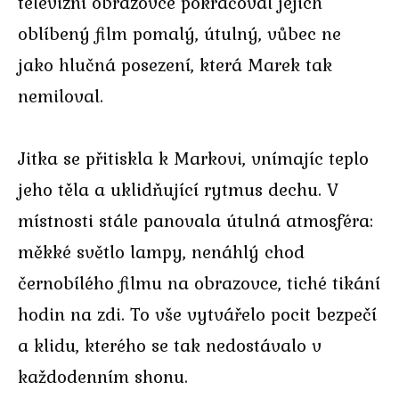
televizní obrazovce pokračoval jejich
oblíbený film pomalý, útulný, vůbec ne
jako hlučná posezení, která Marek tak
nemiloval.
Jitka se přitiskla k Markovi, vnímajíc teplo
jeho těla a uklidňující rytmus dechu. V
místnosti stále panovala útulná atmosféra:
měkké světlo lampy, nenáhlý chod
černobílého filmu na obrazovce, tiché tikání
hodin na zdi. To vše vytvářelo pocit bezpečí
a klidu, kterého se tak nedostávalo v
každodenním shonu.