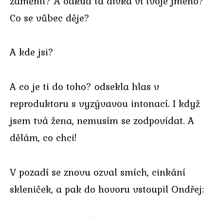
zaměnit? A odkud ta dívka ví tvoje jméno?
Co se vůbec děje?
A kde jsi?
A co je ti do toho? odsekla hlas v
reproduktoru s vyzývavou intonací. I když
jsem tvá žena, nemusím se zodpovídat. A
dělám, co chci!
V pozadí se znovu ozval smích, cinkání
skleniček, a pak do hovoru vstoupil Ondřej: