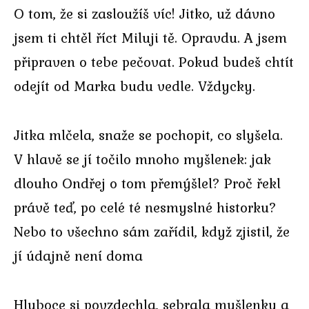
O tom, že si zasloužíš víc! Jitko, už dávno
jsem ti chtěl říct Miluji tě. Opravdu. A jsem
připraven o tebe pečovat. Pokud budeš chtít
odejít od Marka budu vedle. Vždycky.
Jitka mlčela, snaže se pochopit, co slyšela.
V hlavě se jí točilo mnoho myšlenek: jak
dlouho Ondřej o tom přemýšlel? Proč řekl
právě teď, po celé té nesmyslné historku?
Nebo to všechno sám zařídil, když zjistil, že
jí údajně není doma
Hluboce si povzdechla, sebrala myšlenky a