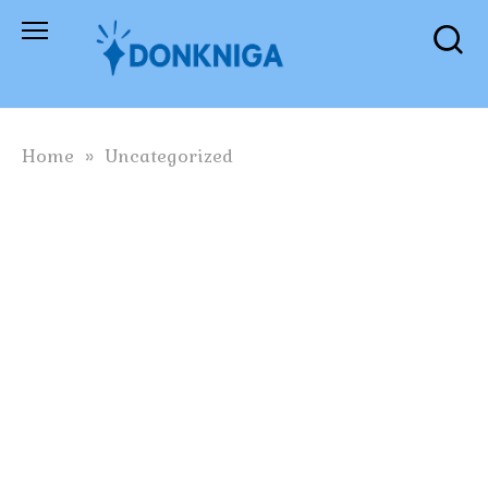
Skip
to
content
Home
»
Uncategorized