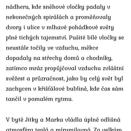
nádheru, kde sněhové vločky padaly v
nekonečných spirálách a proměňovaly
dvory i ulice v mlhavé pohádkové světy
plné tichých tajemství. Pušité bílé vločky se
neustále točily ve vzduchu, měkce
dopadaly na střechy domů a chodníky,
zatímco mráz propůjčoval vzduchu zvláštní
svěžest a průzračnost, jako by celý svět byl
zachycen v křišťálové bublině, kde čas sám
tančil v pomalém rytmu.
V bytě Jitky a Marka vládla úplně odlišná
atmosféra teplá a mírumilovná. Za velkým