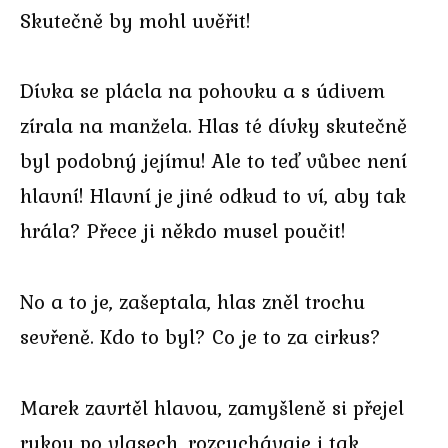
Skutečně by mohl uvěřit!
Dívka se plácla na pohovku a s údivem
zírala na manžela. Hlas té dívky skutečně
byl podobný jejímu! Ale to teď vůbec není
hlavní! Hlavní je jiné odkud to ví, aby tak
hrála? Přece ji někdo musel poučit!
No a to je, zašeptala, hlas zněl trochu
sevřeně. Kdo to byl? Co je to za cirkus?
Marek zavrtěl hlavou, zamyšleně si přejel
rukou po vlasech, rozcuchávaje i tak