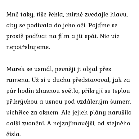
Mně taky, tiše řekla, mírně zvedajíc hlavu,
aby se podívala do jeho očí. Pojďme se
prostě podívat na film a jít spát. Nic víc
nepotřebujeme.
Marek se usmál, pevněji ji objal přes
ramena. Už si v duchu představoval, jak za
pár hodin zhasnou světlo, přikryjí se teplou
přikrývkou a usnou pod vzdáleným šumem
vichřice za oknem. Ale jejich plány narušilo
další zvonění. A nejzajímavější, od stejného
čísla.