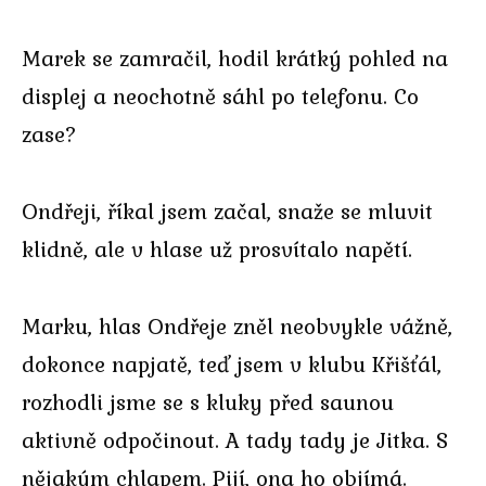
Marek se zamračil, hodil krátký pohled na
displej a neochotně sáhl po telefonu. Co
zase?
Ondřeji, říkal jsem začal, snaže se mluvit
klidně, ale v hlase už prosvítalo napětí.
Marku, hlas Ondřeje zněl neobvykle vážně,
dokonce napjatě, teď jsem v klubu Křišťál,
rozhodli jsme se s kluky před saunou
aktivně odpočinout. A tady tady je Jitka. S
nějakým chlapem. Pijí, ona ho objímá.