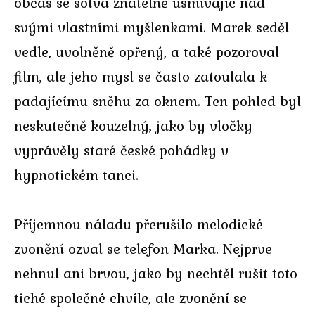
občas se sotva znatelně usmívajíc nad
svými vlastními myšlenkami. Marek seděl
vedle, uvolněně opřený, a také pozoroval
film, ale jeho mysl se často zatoulala k
padajícímu sněhu za oknem. Ten pohled byl
neskutečně kouzelný, jako by vločky
vyprávěly staré české pohádky v
hypnotickém tanci.
Příjemnou náladu přerušilo melodické
zvonění ozval se telefon Marka. Nejprve
nehnul ani brvou, jako by nechtěl rušit toto
tiché společné chvíle, ale zvonění se