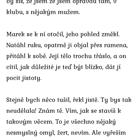
by sis, že jsem že jsem opravdu tam, v
klubu, s nějakým mužem.
Marek se k ní otočil, jeho pohled změkl.
Natáhl ruku, opatrně ji objal přes ramena,
přitáhl k sobě. Její tělo trochu třáslo, a on
cítil, jak důležité je teď být blízko, dát jí
pocit jistoty.
Stejně bych něco tušil, řekl jistě. Ty bys tak
neudělala! Znám tě. Vím, jak se stavíš k
takovým věcem. To je všechno nějaký
nesmyslný omyl, žert, nevím. Ale vyřeším