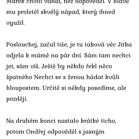
Marek chvíli váhal, než odpověděl. V hlavě
mu proletěl skvělý nápad, který ihned
využil.
Poslouchej, začal tiše, je tu taková věc Jitka
odjela k mámě na pár dní. Sám tam nechci
jet, sám víš. Ještě by někdo řekl něco
špatného Nechci se s ženou hádat kvůli
hloupostem. Určitě si někdy posedíme, ale
později.
Na druhém konci nastalo krátké ticho,
potom Ondřej odpověděl s jasným