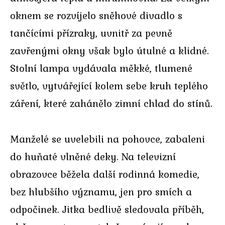
oknem se rozvíjelo sněhové divadlo s
tančícími přízraky, uvnitř za pevně
zavřenými okny však bylo útulné a klidné.
Stolní lampa vydávala měkké, tlumené
světlo, vytvářející kolem sebe kruh teplého
záření, které zahánělo zimní chlad do stínů.
Manželé se uvelebili na pohovce, zabaleni
do huňaté vlněné deky. Na televizní
obrazovce běžela další rodinná komedie,
bez hlubšího významu, jen pro smích a
odpočinek. Jitka bedlivě sledovala příběh,