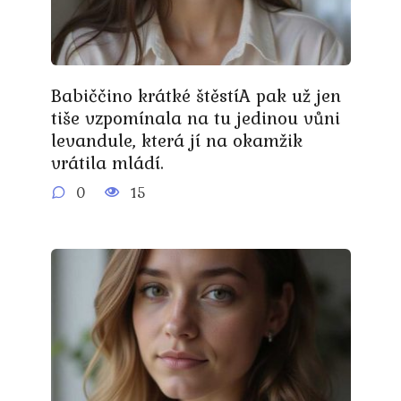
Babiččino krátké štěstíA pak už jen
tiše vzpomínala na tu jedinou vůni
levandule, která jí na okamžik
vrátila mládí.
0
15