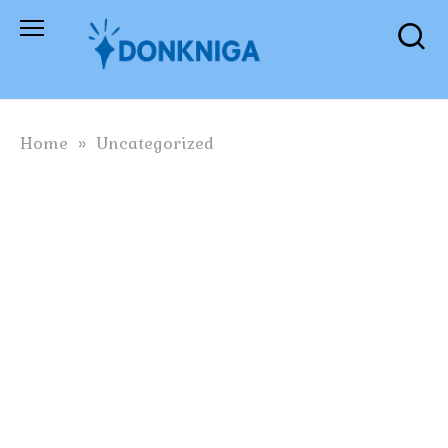
Skip
to
content
Home
»
Uncategorized