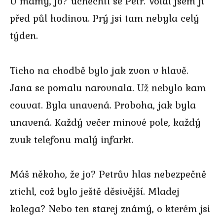
U mámy, jo? uchechtl se Petr. Volal jsem jí
před půl hodinou. Prý jsi tam nebyla celý
týden.
Ticho na chodbě bylo jak zvon v hlavě.
Jana se pomalu narovnala. Už nebylo kam
couvat. Byla unavená. Proboha, jak byla
unavená. Každý večer minové pole, každý
zvuk telefonu malý infarkt.
Máš někoho, že jo? Petrův hlas nebezpečně
ztichl, což bylo ještě děsivější. Mladej
kolega? Nebo ten starej známý, o kterém jsi