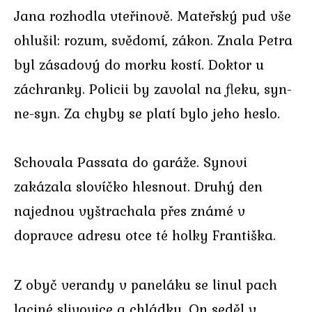
Jana rozhodla vteřinově. Mateřský pud vše
ohlušil: rozum, svědomí, zákon. Znala Petra
byl zásadový do morku kostí. Doktor u
záchranky. Policii by zavolal na fleku, syn-
ne-syn. Za chyby se platí bylo jeho heslo.
Schovala Passata do garáže. Synovi
zakázala slovíčko hlesnout. Druhý den
najednou vyštrachala přes známé v
dopravce adresu otce té holky Františka.
Z obyč verandy v paneláku se linul pach
laciné slivovice a chládku. On seděl v