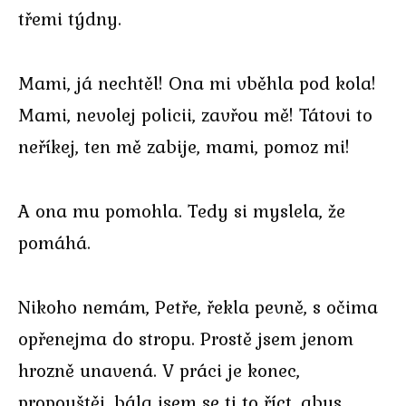
třemi týdny.
Mami, já nechtěl! Ona mi vběhla pod kola!
Mami, nevolej policii, zavřou mě! Tátovi to
neříkej, ten mě zabije, mami, pomoz mi!
A ona mu pomohla. Tedy si myslela, že
pomáhá.
Nikoho nemám, Petře, řekla pevně, s očima
opřenejma do stropu. Prostě jsem jenom
hrozně unavená. V práci je konec,
propouštěj, bála jsem se ti to říct, abys