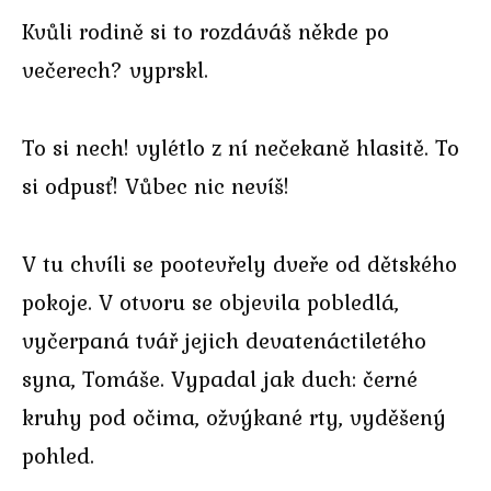
Kvůli rodině si to rozdáváš někde po
večerech? vyprskl.
To si nech! vylétlo z ní nečekaně hlasitě. To
si odpusť! Vůbec nic nevíš!
V tu chvíli se pootevřely dveře od dětského
pokoje. V otvoru se objevila pobledlá,
vyčerpaná tvář jejich devatenáctiletého
syna, Tomáše. Vypadal jak duch: černé
kruhy pod očima, ožvýkané rty, vyděšený
pohled.