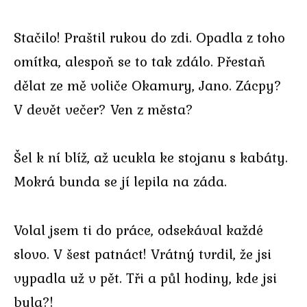
Stačilo! Praštil rukou do zdi. Opadla z toho
omítka, alespoň se to tak zdálo. Přestaň
dělat ze mě voliče Okamury, Jano. Zácpy?
V devět večer? Ven z města?
Šel k ní blíž, až ucukla ke stojanu s kabáty.
Mokrá bunda se jí lepila na záda.
Volal jsem ti do práce, odsekával každé
slovo. V šest patnáct! Vrátný tvrdil, že jsi
vypadla už v pět. Tři a půl hodiny, kde jsi
byla?!