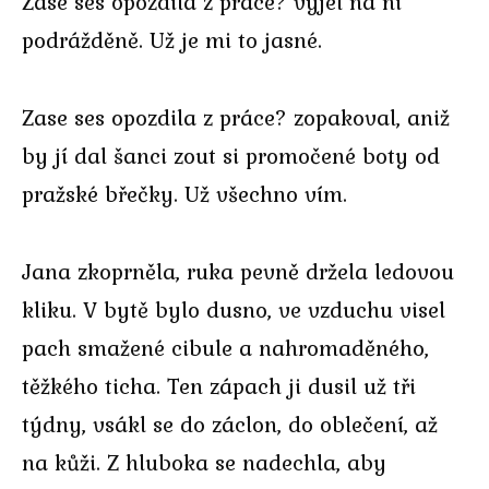
Zase ses opozdila z práce? vyjel na ni
podrážděně. Už je mi to jasné.
Zase ses opozdila z práce? zopakoval, aniž
by jí dal šanci zout si promočené boty od
pražské břečky. Už všechno vím.
Jana zkoprněla, ruka pevně držela ledovou
kliku. V bytě bylo dusno, ve vzduchu visel
pach smažené cibule a nahromaděného,
těžkého ticha. Ten zápach ji dusil už tři
týdny, vsákl se do záclon, do oblečení, až
na kůži. Z hluboka se nadechla, aby