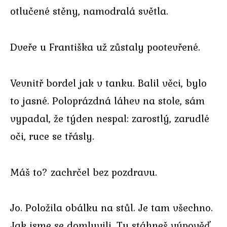
otlučené stěny, namodralá světla.
Dveře u Františka už zůstaly pootevřené.
Vevnitř bordel jak v tanku. Balil věci, bylo
to jasné. Poloprázdná láhev na stole, sám
vypadal, že týden nespal: zarostlý, zarudlé
oči, ruce se třásly.
Máš to? zachrčel bez pozdravu.
Jo. Položila obálku na stůl. Je tam všechno.
Jak jsme se domluvili. Ty stáhneš výpověď