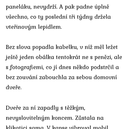
paneláku, nevydrží. A pak padne úplně
všechno, co ty poslední tři týdny držela
vteřinovým lepidlem.
Bez slova popadla kabelku, v níž měl ležet
ještě jeden obálka tentokrát ne s penězi, ale
s fotografiemi, co jí dnes někdo podstrčil a
bez zouvání zabouchla za sebou domovní
dveře.
Dveře za ní zapadly s těžkým,
nevyslovitelným koncem. Zůstala na
klikatici sama. V kapse vibroval mobil.