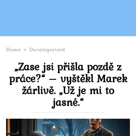
Home
»
Uncategorized
„Zase jsi přišla pozdě z
práce?“ – vyštěkl Marek
žárlivě. „Už je mi to
jasné.“