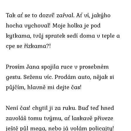
Tak ať se to dozví! zařval. Ať ví, jakýho
hocha vychoval! Moje holka je pod
kytkama, tvůj spratek sedí doma v teple a
cpe se řízkama?!
Prosím Jana spojila ruce v prosebném
gestu. Seženu víc. Prodám auto, nějak si
půjčím, hlavně mi dejte čas!
Není čas! chytil ji za ruku. Buď teď hned
zavoláš tomu tvýmu, ať laskavě přiveze
ještě půl mega, nebo já volám policajty!