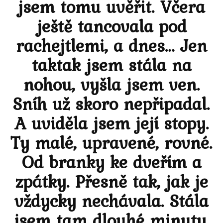
jsem tomu uvěřit. Včera
ještě tancovala pod
rachejtlemi, a dnes… Jen
taktak jsem stála na
nohou, vyšla jsem ven.
Sníh už skoro nepřipadal.
A uviděla jsem její stopy.
Ty malé, upravené, rovné.
Od branky ke dveřím a
zpátky. Přesně tak, jak je
vždycky nechávala. Stála
jsem tam dlouhé minuty.