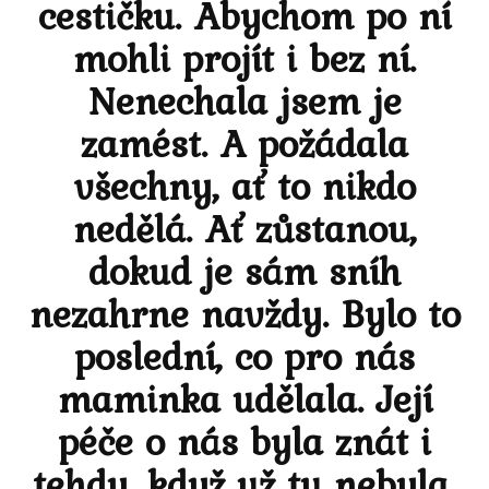
cestičku. Abychom po ní
mohli projít i bez ní.
Nenechala jsem je
zamést. A požádala
všechny, ať to nikdo
nedělá. Ať zůstanou,
dokud je sám sníh
nezahrne navždy. Bylo to
poslední, co pro nás
maminka udělala. Její
péče o nás byla znát i
tehdy, když už tu nebyla.