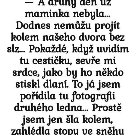
— A druhý den už
maminka nebyla…
Dodnes nemůžu projít
kolem našeho dvora bez
slz… Pokaždé, když uvidím
tu cestičku, sevře mi
srdce, jako by ho někdo
stiskl dlaní. To já jsem
pořídila tu fotografii
druhého ledna… Prostě
jsem jen šla kolem,
zahlédla stopy ve sněhu