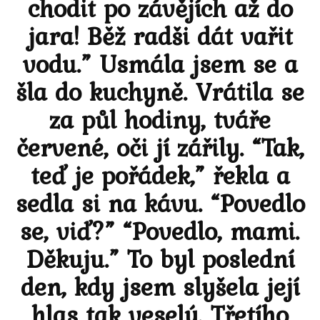
chodit po závějích až do
jara! Běž radši dát vařit
vodu.” Usmála jsem se a
šla do kuchyně. Vrátila se
za půl hodiny, tváře
červené, oči jí zářily. “Tak,
teď je pořádek,” řekla a
sedla si na kávu. “Povedlo
se, viď?” “Povedlo, mami.
Děkuju.” To byl poslední
den, kdy jsem slyšela její
hlas tak veselý. Třetího