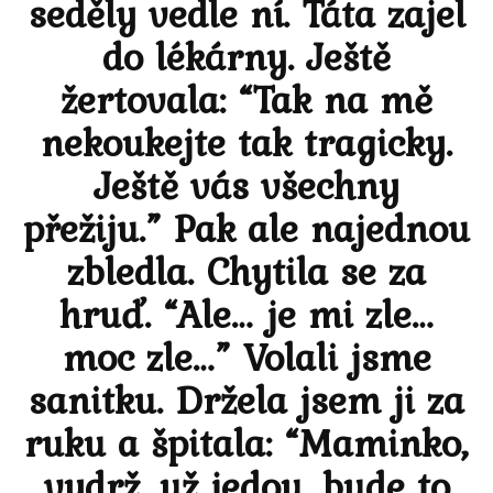
seděly vedle ní. Táta zajel
do lékárny. Ještě
žertovala: “Tak na mě
nekoukejte tak tragicky.
Ještě vás všechny
přežiju.” Pak ale najednou
zbledla. Chytila se za
hruď. “Ale… je mi zle…
moc zle…” Volali jsme
sanitku. Držela jsem ji za
ruku a špitala: “Maminko,
vydrž, už jedou, bude to