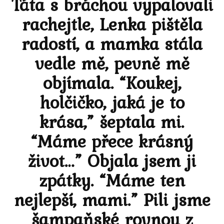
Táta s bráchou vypalovali
rachejtle, Lenka pištěla
radostí, a mamka stála
vedle mě, pevně mě
objímala. “Koukej,
holčičko, jaká je to
krása,” šeptala mi.
“Máme přece krásný
život…” Objala jsem ji
zpátky. “Máme ten
nejlepší, mami.” Pili jsme
šampaňské rovnou z