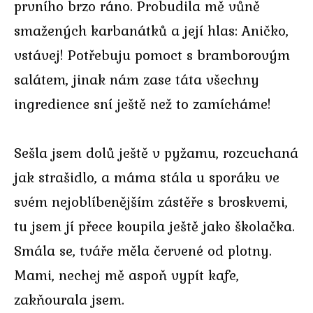
prvního brzo ráno. Probudila mě vůně
smažených karbanátků a její hlas: Aničko,
vstávej! Potřebuju pomoct s bramborovým
salátem, jinak nám zase táta všechny
ingredience sní ještě než to zamícháme!
Sešla jsem dolů ještě v pyžamu, rozcuchaná
jak strašidlo, a máma stála u sporáku ve
svém nejoblíbenějším zástěře s broskvemi,
tu jsem jí přece koupila ještě jako školačka.
Smála se, tváře měla červené od plotny.
Mami, nechej mě aspoň vypít kafe,
zakňourala jsem.