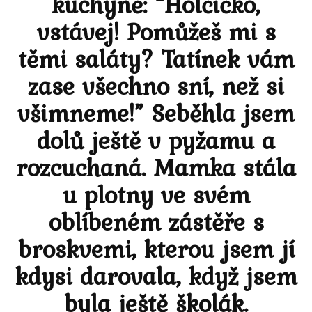
kuchyně: “Holčičko,
vstávej! Pomůžeš mi s
těmi saláty? Tatínek vám
zase všechno sní, než si
všimneme!” Seběhla jsem
dolů ještě v pyžamu a
rozcuchaná. Mamka stála
u plotny ve svém
oblíbeném zástěře s
broskvemi, kterou jsem jí
kdysi darovala, když jsem
byla ještě školák.