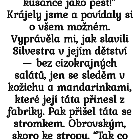
kusánce jako pěst!”
Krájely jsme a povídaly si
o všem možném.
Vyprávěla mi, jak slavili
Silvestra v jejím dětství
— bez cizokrajných
salátů, jen se sleděm v
kožichu a mandarinkami,
které její táta přinesl z
fabriky. Pak přišel táta se
stromkem. Obrovským,
skoro ke stropu. “Tak co