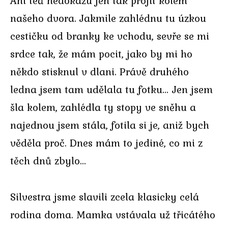
Ani teď nedokážu jen tak projít kolem
našeho dvora. Jakmile zahlédnu tu úzkou
cestičku od branky ke vchodu, sevře se mi
srdce tak, že mám pocit, jako by mi ho
někdo stisknul v dlani. Právě druhého
ledna jsem tam udělala tu fotku… Jen jsem
šla kolem, zahlédla ty stopy ve sněhu a
najednou jsem stála, fotila si je, aniž bych
věděla proč. Dnes mám to jediné, co mi z
těch dnů zbylo…
Silvestra jsme slavili zcela klasicky celá
rodina doma. Mamka vstávala už třicátého