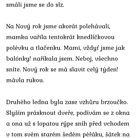
smáli jsme se do slz.
Na Nový rok jsme akorát polehávali,
mamka vařila tentokrát knedlíčkovou
polévku a tlačenku. Mami, vždyť jsme jak
balónky! naříkala jsem. Neboj, všechno
sníte. Nový rok se má slavit celý týden!
mávla rukou.
Druhého ledna byla zase vzhůru brzoučko.
Slyším prásknout dveře, podívám se z okna
a ona už s lopatou rýpe sníh před vchodem
v tom svém starém šedém péřáku, šátek na