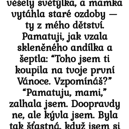
věšely světýlka, a mamka
vytáhla staré ozdoby —
ty z mého dětství.
Pamatuji, jak vzala
skleněného andílka a
šeptla: “Toho jsem ti
koupila na tvoje první
Vánoce. Vzpomínáš?”
“Pamatuju, mami,”
zalhala jsem. Doopravdy
ne, ale kývla jsem. Byla
tak šťastná, když jsem si