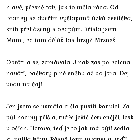
hlavě, přesně tak, jak to měla ráda. Od
branky ke dveřím vyšlapaná úzká cestička,
sníh přeházený k okapům. Křikla jsem:
Mami, co tam děláš tak brzy? Mrzneš!
Obrátila se, zamávala: Jinak zas po kolena
navátí, bačkory plné sněhu až do jara! Dej
vodu na čaj!
Jen jsem se usmála a šla pustit konvici. Za
půl hodiny přišla, tváře ještě červenější, lesk
v očích. Hotovo, teď je to jak má být! sedla
si, nalila kávu. Pěkně jsem to smetla, viď?