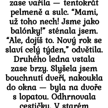
zase vařila — tentokrát
pelmeně a sulc. “Mami,
už toho nech! Jsme jako
balónky!” sténala jsem.
“Ale, dojíš to. Nový rok se
slaví celý týden,” odvětila.
Druhého ledna vstala
zase brzy. Slyšela jsem
bouchnutí dveří, nakoukla
do okna — byla na dvoře
s lopatou. Odhrnovala
cestičku. V starém