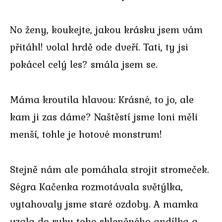
No ženy, koukejte, jakou krásku jsem vám
přitáhl! volal hrdě ode dveří. Tati, ty jsi
pokácel celý les? smála jsem se.
Máma kroutila hlavou: Krásné, to jo, ale
kam ji zas dáme? Naštěstí jsme loni měli
menší, tohle je hotové monstrum!
Stejně nám ale pomáhala strojit stromeček.
Ségra Kačenka rozmotávala světýlka,
vytahovaly jsme staré ozdoby. A mamka
vzala do ruky toho skleněného andílka a