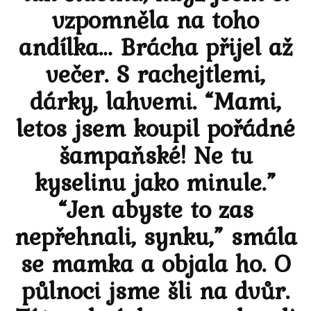
vzpomněla na toho
andílka… Brácha přijel až
večer. S rachejtlemi,
dárky, lahvemi. “Mami,
letos jsem koupil pořádné
šampaňské! Ne tu
kyselinu jako minule.”
“Jen abyste to zas
nepřehnali, synku,” smála
se mamka a objala ho. O
půlnoci jsme šli na dvůr.