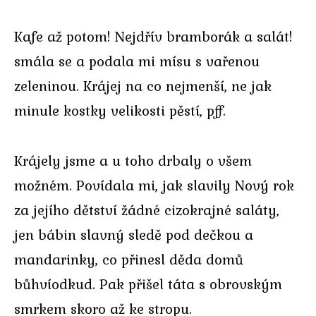
Kafe až potom! Nejdřív bramborák a salát!
smála se a podala mi mísu s vařenou
zeleninou. Krájej na co nejmenší, ne jak
minule kostky velikosti pěstí, pff.
Krájely jsme a u toho drbaly o všem
možném. Povídala mi, jak slavily Nový rok
za jejího dětství žádné cizokrajné saláty,
jen bábin slavný sledě pod dečkou a
mandarinky, co přinesl děda domů
bůhvíodkud. Pak přišel táta s obrovským
smrkem skoro až ke stropu.