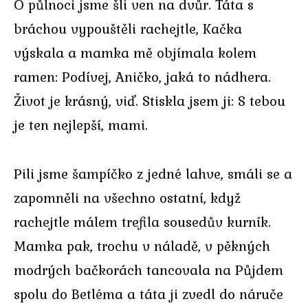
O půlnoci jsme šli ven na dvůr. Táta s
bráchou vypouštěli rachejtle, Kačka
výskala a mamka mě objímala kolem
ramen: Podívej, Aničko, jaká to nádhera.
Život je krásný, viď. Stiskla jsem ji: S tebou
je ten nejlepší, mami.
Pili jsme šampíčko z jedné lahve, smáli se a
zapomněli na všechno ostatní, když
rachejtle málem trefila sousedův kurník.
Mamka pak, trochu v náladě, v pěkných
modrých bačkorách tancovala na Půjdem
spolu do Betléma a táta ji zvedl do náruče