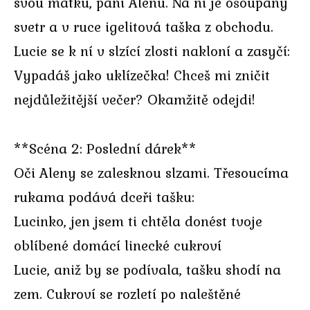
svou matku, paní Alenu. Na ní je ošoupaný
svetr a v ruce igelitová taška z obchodu.
Lucie se k ní v slzící zlosti nakloní a zasyčí:
Vypadáš jako uklízečka! Chceš mi zničit
nejdůležitější večer? Okamžitě odejdi!
**Scéna 2: Poslední dárek**
Oči Aleny se zalesknou slzami. Třesoucíma
rukama podává dceři tašku:
Lucinko, jen jsem ti chtěla donést tvoje
oblíbené domácí linecké cukroví
Lucie, aniž by se podívala, tašku shodí na
zem. Cukroví se rozletí po naleštěné