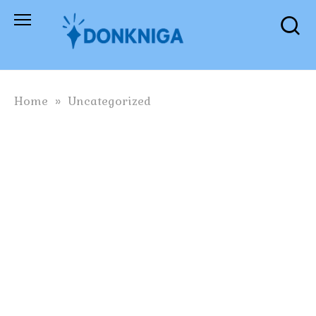
Skip
to
content
Home
»
Uncategorized