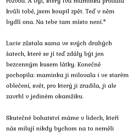
rozvod. A byt, který tvá maminka prodala
kvůli tobě, jsem koupil zpět. Teď v něm
bydlí ona. Na tebe tam místo není.*
Lucie zůstala sama ve svých drahých
šatech, které se jí teď zdály být jen
bezcenným kusem látky. Konečně
pochopila: maminka ji milovala i ve starém
oblečení, svět, pro který ji zradila, ji ale
zavrhl v jediném okamžiku.
Skutečné bohatství máme v lidech, kteří
nás milují nikdy bychom na to neměli