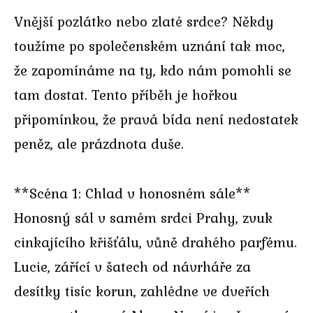
Vnější pozlátko nebo zlaté srdce? Někdy
toužíme po společenském uznání tak moc,
že zapomínáme na ty, kdo nám pomohli se
tam dostat. Tento příběh je hořkou
připomínkou, že pravá bída není nedostatek
peněz, ale prázdnota duše.
**Scéna 1: Chlad v honosném sále**
Honosný sál v samém srdci Prahy, zvuk
cinkajícího křišťálu, vůně drahého parfému.
Lucie, zářící v šatech od návrháře za
desítky tisíc korun, zahlédne ve dveřích