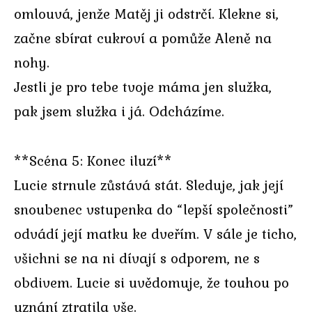
omlouvá, jenže Matěj ji odstrčí. Klekne si,
začne sbírat cukroví a pomůže Aleně na
nohy.
Jestli je pro tebe tvoje máma jen služka,
pak jsem služka i já. Odcházíme.
**Scéna 5: Konec iluzí**
Lucie strnule zůstává stát. Sleduje, jak její
snoubenec vstupenka do “lepší společnosti”
odvádí její matku ke dveřím. V sále je ticho,
všichni se na ni dívají s odporem, ne s
obdivem. Lucie si uvědomuje, že touhou po
uznání ztratila vše.