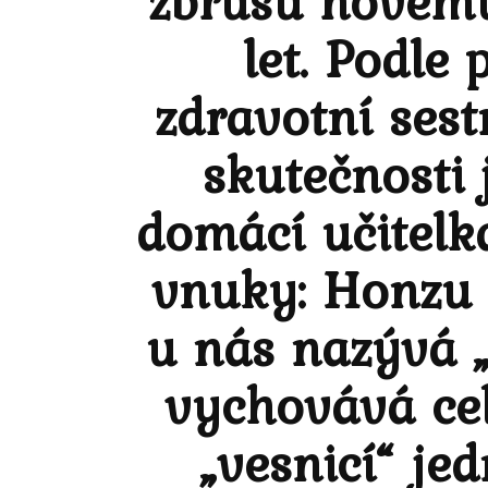
zbrusu novému
let. Podle
zdravotní sest
skutečnosti 
domácí učitelk
vnuky: Honzu (9
u nás nazývá „
vychovává cel
„vesnicí“ je