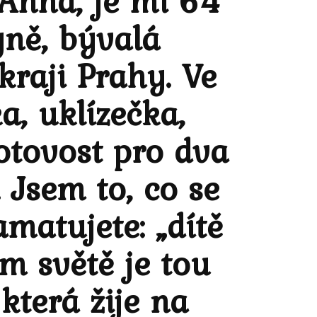
Anna, je mi 64
yně, bývalá
kraji Prahy. Ve
a, uklízečka,
otovost pro dva
. Jsem to, co se
matujete: „dítě
m světě je tou
která žije na