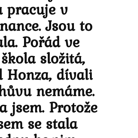
a pracuje v
inance. Jsou to
ala. Pořád ve
škola složitá,
l Honza, dívali
 chůvu nemáme.
a jsem. Protože
jsem se stala