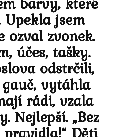
em barvy, které
o. Upekla jsem
e ozval zvonek.
, účes, tašky.
lova odstrčili,
a gauč, vytáhla
ají rádi, vzala
. Nejlepší. „Bez
pravidla!“ Děti