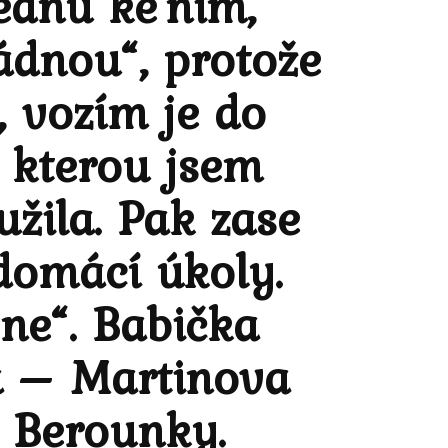
ednu ke nim,
ádnou“, protože
, vozím je do
, kterou jsem
užila. Pak zase
 domácí úkoly.
ne“. Babička
ka – Martinova
 Berounky.