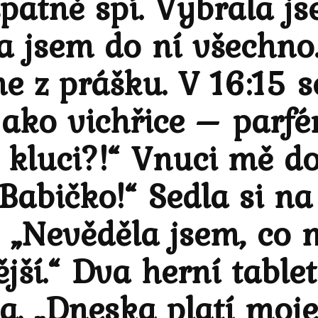
patně spí. Vybrala js
la jsem do ní všechn
e z prášku. V 16:15 s
jako vichřice – parfém
 kluci?!“ Vnuci mě dos
 „Babičko!“ Sedla si n
 „Nevěděla jsem, co m
jší.“ Dva herní tablety
a. „Dneska platí moje 