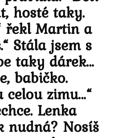
, hosté taky.
“ řekl Martin a
.“ Stála jsem s
be taky dárek…
e, babičko.
a celou zimu…“
echce. Lenka
ak nudná? Nosíš