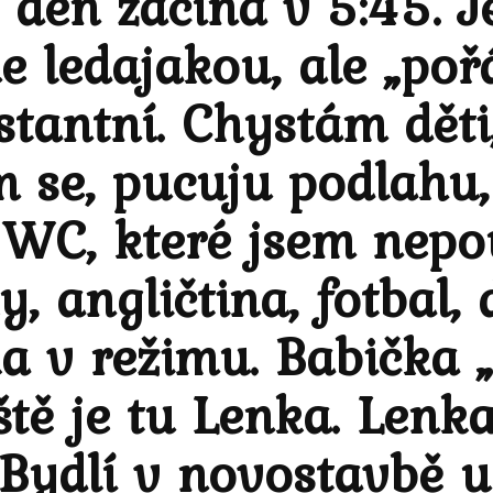
 den začíná v 5:45. J
e ledajakou, ale „poř
nstantní. Chystám děti
m se, pucuju podlahu
 WC, které jsem nepo
y, angličtina, fotbal,
a v režimu. Babička „
eště je tu Lenka. Len
Bydlí v novostavbě u