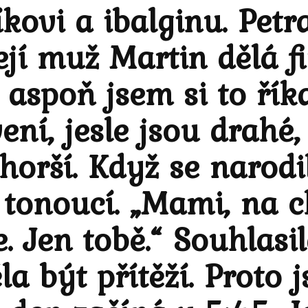
íkovi a ibalginu. Petr
jí muž Martin dělá f
 aspoň jsem si to řík
ní, jesle jsou drahé, 
horší. Když se narodi
 tonoucí. „Mami, na
. Jen tobě.“ Souhlasil
a být přítěží. Proto 