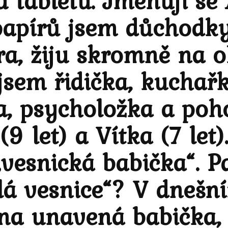
 tabletu. Jmenuji se 
 papírů jsem důchodk
ra, žiju skromně na o
jsem řidička, kuchařk
a, psycholožka a poh
 let) a Vítka (7 let)
vesnická babička“. Pa
á vesnice“? V dnešní
dna unavená babička, 