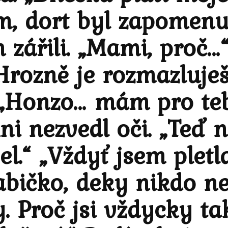
um, dort byl zapomenut
 zářili. „Mami, proč…
 „Hrozně je rozmazluješ
 „Honzo… mám pro te
ni nezvedl oči. „Teď n
el.“ „Vždyť jsem pletl
abičko, deky nikdo n
y. Proč jsi vždycky t