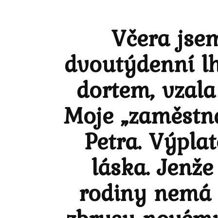
Včera jsem
dvoutýdenní lhů
dortem, vzala
Moje „zaměstna
Petra. Výpla
láska. Jenže
rodiny nemá 