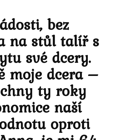
ádosti, bez
 na stůl talíř s
ytu své dcery.
ně moje dcera –
Share on Facebook
echny ty roky
konomice naší
odnotu oproti