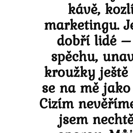
kávě, kozl
marketingu. Je
dobří lidé –
spěchu, unave
kroužky ještě 
se na mě jako
Cizím nevěříme
jsem nechtěl