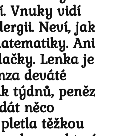
. Vnuky vidí
rgii. Neví, jak
matematiky. Ani
dačky. Lenka je
nza deváté
ik týdnů, peněz
dát něco
pletla těžkou