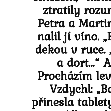
ztratily roz
Petra a Martin
nalil jí víno.
dekou v ruce.
a dort…“ A
Procházím lev
Vzdychl: „B
přinesla tablet