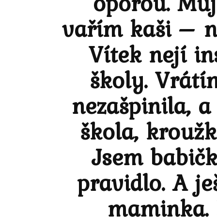
oporou. Můj
vařím kaši – n
Vítek nejí i
školy. Vrátí
nezašpinila, a
škola, kroužk
Jsem babičk
pravidlo. A j
maminka. 