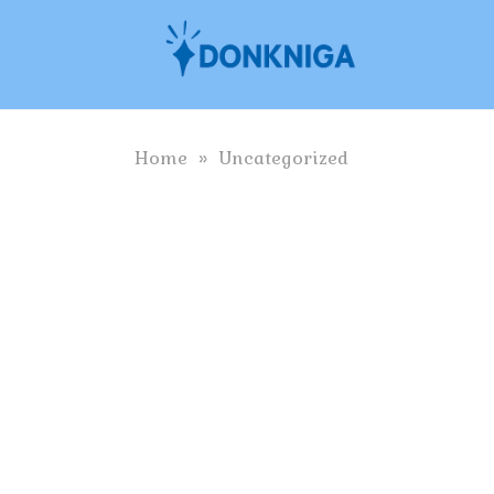
Skip
to
content
Home
»
Uncategorized