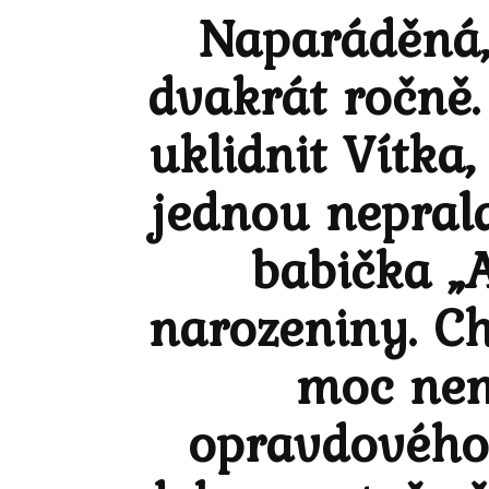
Naparáděná,
dvakrát ročně.
uklidnit Vítka
jednou neprala
babička „
narozeniny. Ch
moc nem
opravdového.