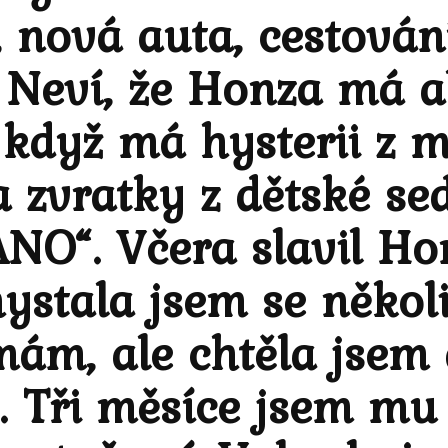
 nová auta, cestování
 Neví, že Honza má ale
, když má hysterii z 
 zvratky z dětské se
ANO“. Včera slavil Ho
ystala jsem se někol
ám, ale chtěla jsem 
 Tři měsíce jsem mu 