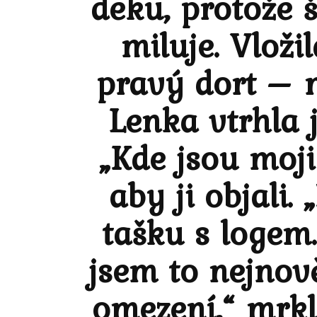
deku, protože š
miluje. Vloži
pravý dort – n
Lenka vtrhla 
„Kde jsou moji
aby ji objali.
tašku s logem.
jsem to nejnově
omezení,“ mrkl