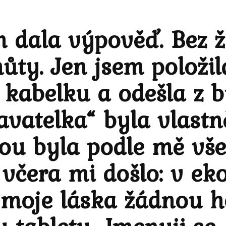
 dala výpověď. Bez ž
ty. Jen jsem položila
 kabelku a odešla z b
vatelka“ byla vlast
tou byla podle mě vš
 včera mi došlo: v e
moje láska žádnou h