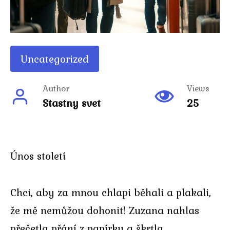
Uncategorized
Author
Views
Stastny svet
25
Únos století
Chci, aby za mnou chlapi běhali a plakali,
že mě nemůžou dohonit! Zuzana nahlas
přečetla přání z papírku a škrtla