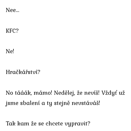
Nee…
KFC?
Ne!
Hračkářství?
No tááák, mámo! Nedělej, že nevíš! Vždyť už
jsme sbalení a ty stejně nevstáváš!
Tak kam že se chcete vypravit?