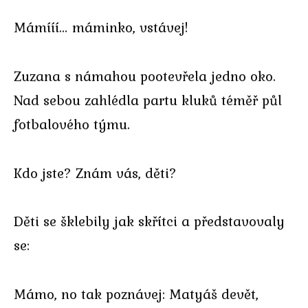
Mámííí… máminko, vstávej!
Zuzana s námahou pootevřela jedno oko.
Nad sebou zahlédla partu kluků téměř půl
fotbalového týmu.
Kdo jste? Znám vás, děti?
Děti se šklebily jak skřítci a představovaly
se:
Mámo, no tak poznávej: Matyáš devět,