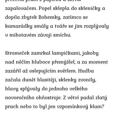
zapalovačem. Popel sklepla do skleničky a
dopila zbytek Bohemky, zatímco se
kamarádky smály a tváře se jim rozplývaly
v mihotavém závoji smíchu.
Stromeček zamrkal lampičkami, jakoby
nad něčím hluboce přemýšlel, a za moment
zazářil až oslepujícím světlem. Hudba
začala dunět hlasitěji, sklenky zvonily,
hlavy splývaly do jednoho velkého
novoročního ohňostroje. Z větví padal zlatý
prach nebo to byl jen vzpomínkový klam?