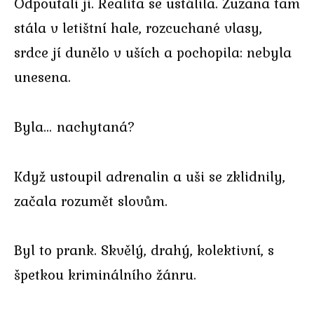
Odpoutali ji. Realita se ustálila. Zuzana tam
stála v letištní hale, rozcuchané vlasy,
srdce jí dunělo v uších a pochopila: nebyla
unesena.
Byla… nachytaná?
Když ustoupil adrenalin a uši se zklidnily,
začala rozumět slovům.
Byl to prank. Skvělý, drahý, kolektivní, s
špetkou kriminálního žánru.