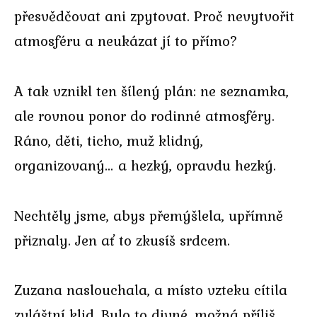
přesvědčovat ani zpytovat. Proč nevytvořit
atmosféru a neukázat jí to přímo?
A tak vznikl ten šílený plán: ne seznamka,
ale rovnou ponor do rodinné atmosféry.
Ráno, děti, ticho, muž klidný,
organizovaný… a hezký, opravdu hezký.
Nechtěly jsme, abys přemýšlela, upřímně
přiznaly. Jen ať to zkusíš srdcem.
Zuzana naslouchala, a místo vzteku cítila
zvláštní klid. Bylo to divné, možná příliš,