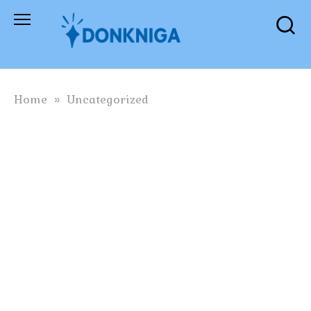
Skip
to
content
Home
»
Uncategorized