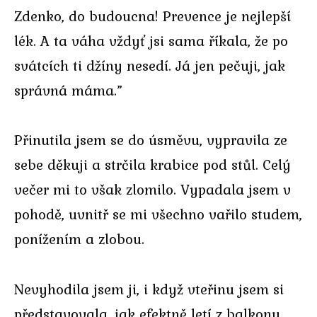
Zdenko, do budoucna! Prevence je nejlepší
lék. A ta váha vždyť jsi sama říkala, že po
svátcích ti džíny nesedí. Já jen pečuji, jak
správná máma.”
Přinutila jsem se do úsměvu, vypravila ze
sebe děkuji a strčila krabice pod stůl. Celý
večer mi to však zlomilo. Vypadala jsem v
pohodě, uvnitř se mi všechno vařilo studem,
ponížením a zlobou.
Nevyhodila jsem ji, i když vteřinu jsem si
představovala, jak efektně letí z balkonu.