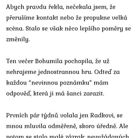
Abych pravdu řekla, nečekala jsem, že
přerušíme kontakt nebo že propukne velká
scéna. Stalo se však něco lepšího poměry se
změnily.
Ten večer Bohumila pochopila, že už
nehrajeme jednostrannou hru. Odteď za
každou “nevinnou poznámku” mám
odpověď, která ji má šanci zarazit.
Prvních pár týdnů volala jen Radkovi, se
mnou mluvila odměřeně, skoro úředně. Ale
potom se stalo malé zázrak: nevyžádaných