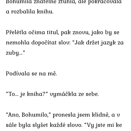
Bohumila znatelně ztuhla, ale pokračovala
a rozbalila knihu.
Přelétla očima titul, pak znovu, jako by se
nemohla dopočítat slov: “Jak držet jazyk za
zuby…”
Podívala se na mě.
“To… je kniha?” vymáčkla ze sebe.
“Ano, Bohumilo,” pronesla jsem klidně, a v
sále byla slyšet každé slovo. “Vy jste mi ke