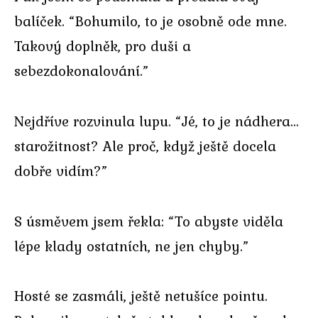
balíček. “Bohumilo, to je osobně ode mne.
Takový doplněk, pro duši a
sebezdokonalování.”
Nejdříve rozvinula lupu. “Jé, to je nádhera…
starožitnost? Ale proč, když ještě docela
dobře vidím?”
S úsměvem jsem řekla: “To abyste viděla
lépe klady ostatních, ne jen chyby.”
Hosté se zasmáli, ještě netušíce pointu.