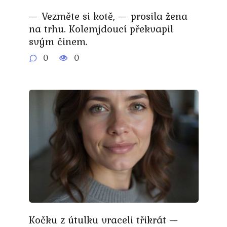
— Vezměte si kotě, — prosila žena
na trhu. Kolemjdoucí překvapil
svým činem.
0
0
Kočku z útulku vraceli třikrát —