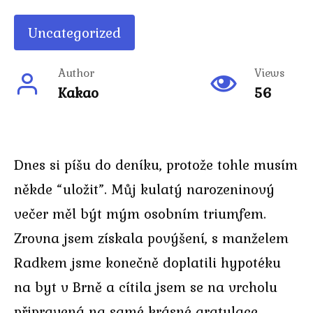
Uncategorized
Author
Views
Kakao
56
Dnes si píšu do deníku, protože tohle musím
někde “uložit”. Můj kulatý narozeninový
večer měl být mým osobním triumfem.
Zrovna jsem získala povýšení, s manželem
Radkem jsme konečně doplatili hypotéku
na byt v Brně a cítila jsem se na vrcholu
připravená na samé krásné gratulace,