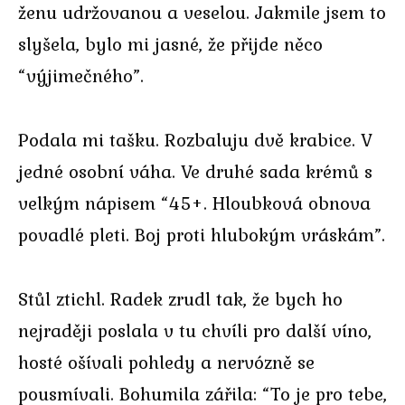
ženu udržovanou a veselou. Jakmile jsem to
slyšela, bylo mi jasné, že přijde něco
“výjimečného”.
Podala mi tašku. Rozbaluju dvě krabice. V
jedné osobní váha. Ve druhé sada krémů s
velkým nápisem “45+. Hloubková obnova
povadlé pleti. Boj proti hlubokým vráskám”.
Stůl ztichl. Radek zrudl tak, že bych ho
nejraději poslala v tu chvíli pro další víno,
hosté ošívali pohledy a nervózně se
pousmívali. Bohumila zářila: “To je pro tebe,