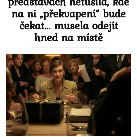
představách netušila, kde
na ni „překvapení“ bude
čekat… musela odejít
hned na místě