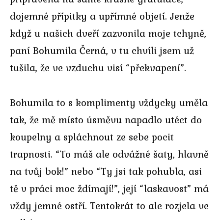
dojemné přípitky a upřímné objetí. Jenže
když u našich dveří zazvonila moje tchyně,
paní Bohumila Černá, v tu chvíli jsem už
tušila, že ve vzduchu visí “překvapení”.
Bohumila to s komplimenty vždycky uměla
tak, že mě místo úsměvu napadlo utéct do
koupelny a spláchnout ze sebe pocit
trapnosti. “To máš ale odvážné šaty, hlavně
na tvůj bok!” nebo “Ty jsi tak pohubla, asi
tě v práci moc ždímají!”, její “laskavost” má
vždy jemné ostří. Tentokrát to ale rozjela ve