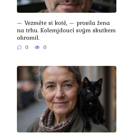
— Vezměte si kotě, — prosila žena
na trhu. Kolemjdoucí svým skutkem
ohromil.
0
0