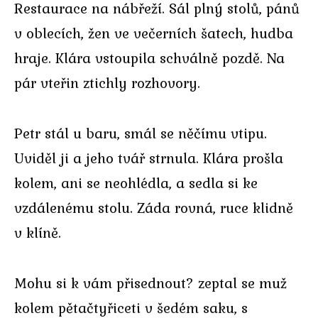
Restaurace na nábřeží. Sál plný stolů, pánů
v oblecích, žen ve večerních šatech, hudba
hraje. Klára vstoupila schválně pozdě. Na
pár vteřin ztichly rozhovory.
Petr stál u baru, smál se něčímu vtipu.
Uviděl ji a jeho tvář strnula. Klára prošla
kolem, ani se neohlédla, a sedla si ke
vzdálenému stolu. Záda rovná, ruce klidně
v klíně.
Mohu si k vám přisednout? zeptal se muž
kolem pětačtyřiceti v šedém saku, s