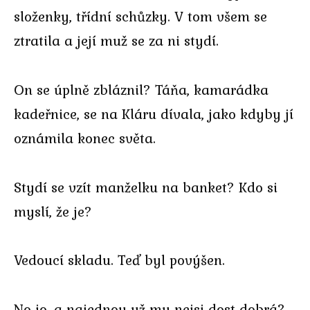
složenky, třídní schůzky. V tom všem se
ztratila a její muž se za ni stydí.
On se úplně zbláznil? Táňa, kamarádka
kadeřnice, se na Kláru dívala, jako kdyby jí
oznámila konec světa.
Stydí se vzít manželku na banket? Kdo si
myslí, že je?
Vedoucí skladu. Teď byl povýšen.
No jo, a najednou už mu nejsi dost dobrá?