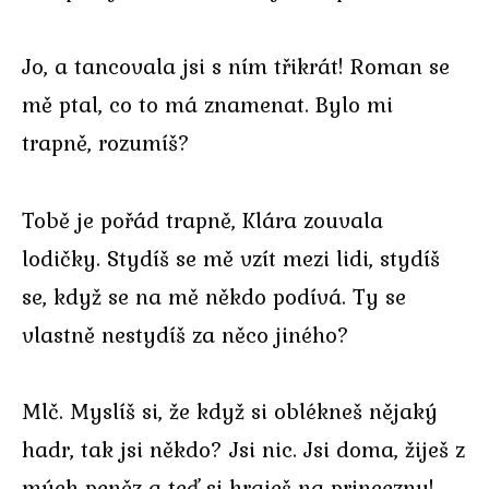
Jo, a tancovala jsi s ním třikrát! Roman se
mě ptal, co to má znamenat. Bylo mi
trapně, rozumíš?
Tobě je pořád trapně, Klára zouvala
lodičky. Stydíš se mě vzít mezi lidi, stydíš
se, když se na mě někdo podívá. Ty se
vlastně nestydíš za něco jiného?
Mlč. Myslíš si, že když si oblékneš nějaký
hadr, tak jsi někdo? Jsi nic. Jsi doma, žiješ z
mých peněz a teď si hraješ na princeznu!