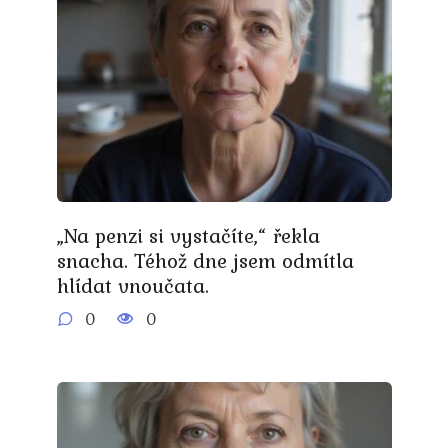
„Na penzi si vystačíte,“ řekla
snacha. Téhož dne jsem odmítla
hlídat vnoučata.
0
0