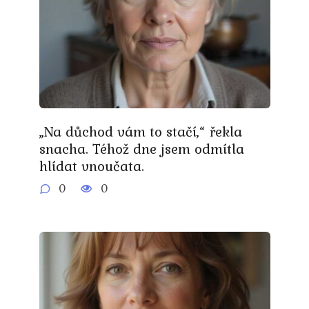
„Na důchod vám to stačí,“ řekla
snacha. Téhož dne jsem odmítla
hlídat vnoučata.
0
0