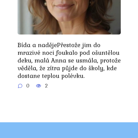
Bída a nadějePřestože jim do
mrazivé noci foukalo pod ošuntělou
deku, malá Anna se usmála, protože
věděla, že zítra půjde do školy, kde
dostane teplou polévku.
0
2