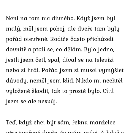
Není na tom nic divného. Když jsem byl
malý, měl jsem pokoj, ale dveře tam byly
pořád otevřené. Rodiče často přicházeli
dovnitř a ptali se, co dělám. Bylo jedno,
jestli jsem četl, spal, díval se na televizi
nebo si hrál. Pořád jsem si musel vymýšlet
důvody, neměl jsem klid. Nikdo mi nechtěl
vyloženě škodit, tak to prostě bylo. Cítil
jsem se ale nesvůj.
Teď, když chci být sám, řeknu manželce
přes zavřené dveře, že mám práci. A když s