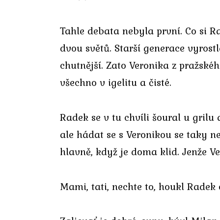
Tahle debata nebyla první. Co si R
dvou světů. Starší generace vyrostla
chutnější. Zato Veronika z pražské
všechno v igelitu a čisté.
Radek se v tu chvíli šoural u grilu 
ale hádat se s Veronikou se taky 
hlavně, když je doma klid. Jenže Verč
Mami, tati, nechte to, houkl Radek