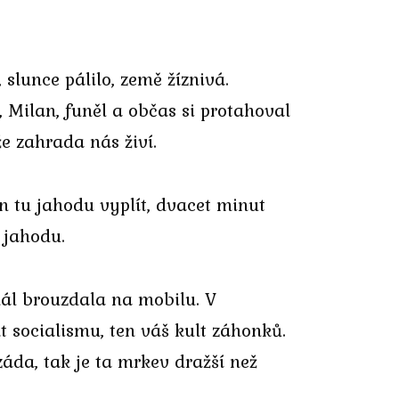
slunce pálilo, země žíznivá.
, Milan, funěl a občas si protahoval
e zahrada nás živí.
Jen tu jahodu vyplít, dvacet minut
u jahodu.
dál brouzdala na mobilu. V
t socialismu, ten váš kult záhonků.
áda, tak je ta mrkev dražší než