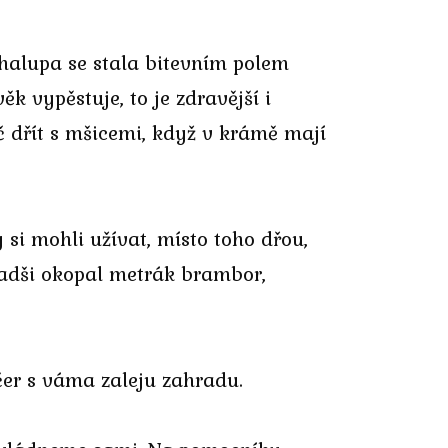
chalupa se stala bitevním polem
ěk vypěstuje, to je zdravější i
č dřít s mšicemi, když v krámě mají
y si mohli užívat, místo toho dřou,
radši okopal metrák brambor,
čer s váma zaleju zahradu.