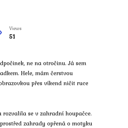
Views
51
odpočinek, ne na otročinu. Já sem
 zadkem. Hele, mám čerstvou
brazovkou přes víkend ničit ruce
a rozvalila se v zahradní houpačce.
 uprostřed zahrady opřená o motyku