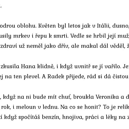
.
u oblohu. Květen byl letos jak v Itálii, dusno, 
sily mrkev i řepu k smrti. Vedle se hrbil její muž
draví už neměl jako dřív, ale makal dál věděl, ž
zkusila Hana klidně, i když uvnitř se jí vařilo. 
j na ten plevel. A Radek přijede, rád si dá čisto
e, když na ni bude mít chuť, broukla Veronika a 
ok, i meloun v lednu. Na co se honit? To je relik
když spočítáš benzín, hnojiva, práci a léky na z