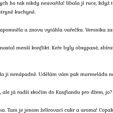
ych ho tak nikdy neuvařila! líbala jí ruce, když t
istryně kuchyně.
zapomněla a znovu vytáhla vařečku. Veronika za
nastal menší konflikt. Keře byly obsypané, sbír
osila ji nenápadně. Udělám vám pak marmeládu n
 ale já radši skočím do Kauflandu pro džem, jo?
na. Tam je jenom želírovací cukr a aroma! Copak