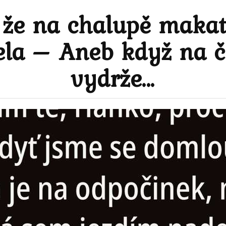
 že na chalupě makat
jela – Aneb když na 
vydrže…