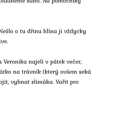
to zvládneme sami. Na pomocníky
Nešlo o tu dřinu hlína ji vždycky
ive.
 Veronika najeli v pátek večer,
hátko na trávník (který ovšem seká
jit, vyhnat slimáka. Vařit pro