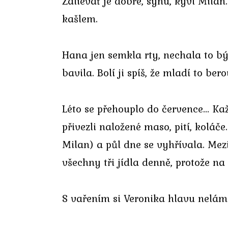
Zalievať je dobré, synu, kývl Mila
kašlem.
Hana jen semkla rty, nechala to být
bavila. Bolí ji spíš, že mladí to bero
Léto se přehouplo do července… Kaž
přivezli naložené maso, pití, kolá
Milan) a půl dne se vyhřívala. Mezi
všechny tři jídla denně, protože na
S vařením si Veronika hlavu nelám