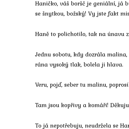
Haničko, váš boršč je geniální, já b
se šnytkou, božský! Vy jste fakt m
Haně to polichotilo, tak na únavu 
Jednu sobotu, kdy dozrála malina, 
rána vysoký tlak, bolela ji hlava.
Veru, pojď, seber tu malinu, popr
Tam jsou kopřivy a komáři! Děkuju,
To já nepotřebuju, neudržela se Ha