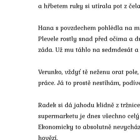
a hřbetem ruky si utírala pot z čela
Hana s povzdechem pohlédla na modro
Plevele rostly snad před očima a du
záda. Už mu táhlo na sedmdesát a z
Verunko, vždyť tě neženu orat pole, 
práce. Já to prostě nestíhám, podíve
Radek si dá jahodu klidně z tržnic
supermarketu je dnes všechno celý r
Ekonomicky to absolutně nevychází 
hovězí.