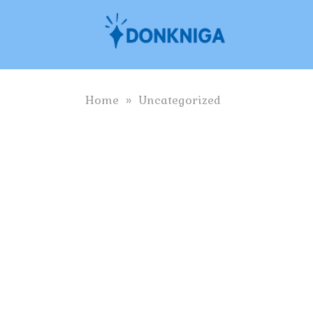
Skip
to
content
Home
»
Uncategorized