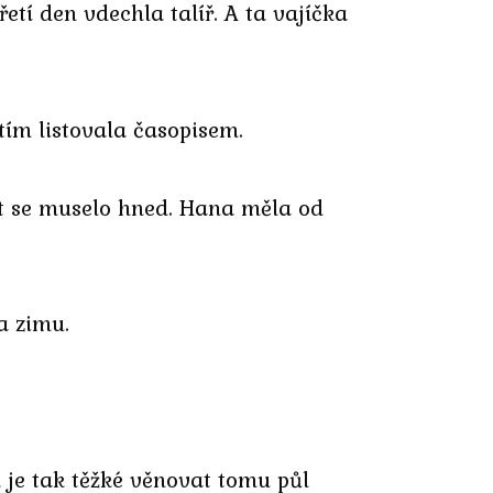
řetí den vdechla talíř. A ta vajíčka
tím listovala časopisem.
at se muselo hned. Hana měla od
a zimu.
 je tak těžké věnovat tomu půl