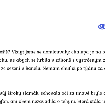
 řešíš? Vždyť jsme se domlouvaly: chalupa je na 
chu, ne abych se hrbila v záhoně s vystrčeným
ze sezení v kanclu. Nemám chuť si po týdnu za o
svůj široký slamák, schovala oči za tmavé brýle 
efon, ani okem nezavadila o tchyni, která stála