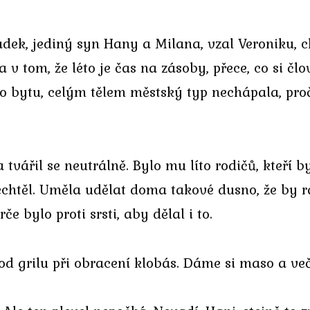
adek, jediný syn Hany a Milana, vzal Veroniku, 
 v tom, že léto je čas na zásoby, přece, co si člov
ho bytu, celým tělem městský typ nechápala, pro
a tvářil se neutrálně. Bylo mu líto rodičů, kteří b
nechtěl. Uměla udělat doma takové dusno, že by 
e bylo proti srsti, aby dělal i to.
 od grilu při obracení klobás. Dáme si maso a ve