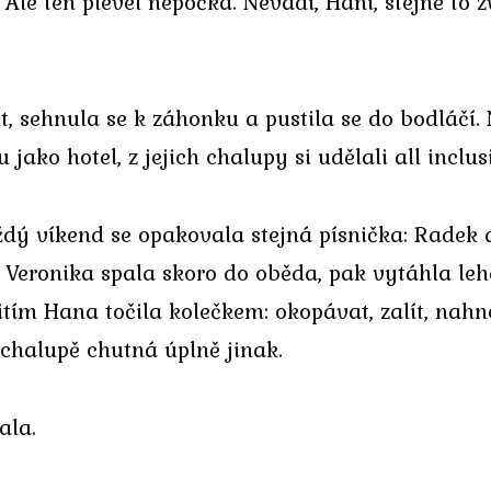
n. Ale ten plevel nepočká. Nevadí, Hani, stejně 
, sehnula se k záhonku a pustila se do bodláčí. 
u jako hotel, z jejich chalupy si udělali all inclus
dý víkend se opakovala stejná písnička: Radek a
če. Veronika spala skoro do oběda, pak vytáhla le
tím Hana točila kolečkem: okopávat, zalít, nahno
 chalupě chutná úplně jinak.
ala.