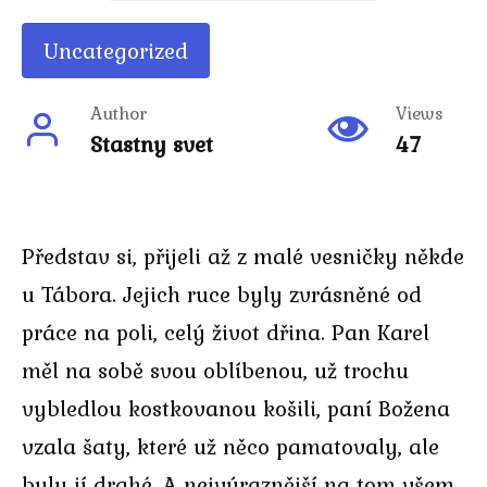
Uncategorized
Author
Views
Stastny svet
47
Představ si, přijeli až z malé vesničky někde
u Tábora. Jejich ruce byly zvrásněné od
práce na poli, celý život dřina. Pan Karel
měl na sobě svou oblíbenou, už trochu
vybledlou kostkovanou košili, paní Božena
vzala šaty, které už něco pamatovaly, ale
byly jí drahé. A nejvýraznější na tom všem