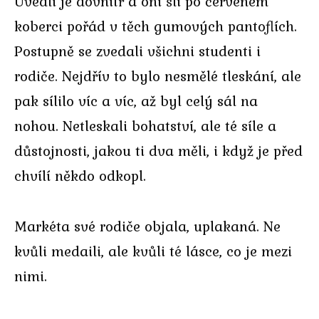
Uvedli je dovnitř a oni šli po červeném
koberci pořád v těch gumových pantoflích.
Postupně se zvedali všichni studenti i
rodiče. Nejdřív to bylo nesmělé tleskání, ale
pak sílilo víc a víc, až byl celý sál na
nohou. Netleskali bohatství, ale té síle a
důstojnosti, jakou ti dva měli, i když je před
chvílí někdo odkopl.
Markéta své rodiče objala, uplakaná. Ne
kvůli medaili, ale kvůli té lásce, co je mezi
nimi.