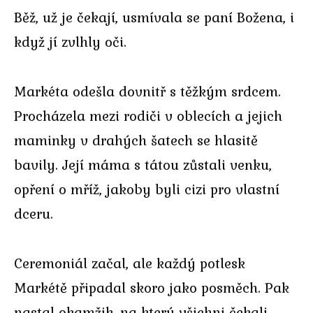
Běž, už je čekají, usmívala se paní Božena, i
když jí zvlhly oči.
Markéta odešla dovnitř s těžkým srdcem.
Procházela mezi rodiči v oblecích a jejich
maminky v drahých šatech se hlasitě
bavily. Její máma s tátou zůstali venku,
opření o mříž, jakoby byli cizi pro vlastní
dceru.
Ceremoniál začal, ale každý potlesk
Markétě připadal skoro jako posměch. Pak
nastal okamžik, na který všichni čekali