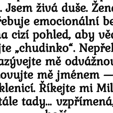
. Jsem živá duše. Žen
ebuje emocionální be
 cizí pohled, aby vědě
te „chudinko“. Nepře
azývejte mě odvážno
slovujte mě jménem —
lenicí. Říkejte mi Mil
tále tady… vzpřímená,