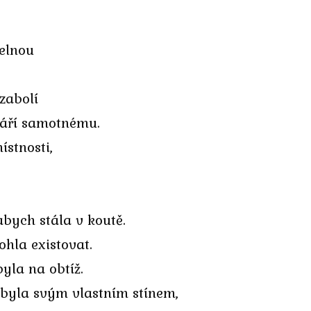
telnou
zabolí
stáří samotnému.
ístnosti,
abych stála v koutě.
hla existovat.
yla na obtíž.
 byla svým vlastním stínem,