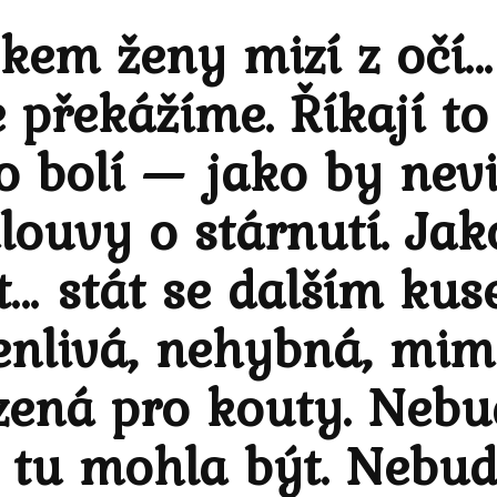
věkem ženy mizí z očí
Že překážíme. Říkají t
o bolí — jako by nevi
louvy o stárnutí. Ja
t… stát se dalším ku
nlivá, nehybná, mimo
ená pro kouty. Nebu
 tu mohla být. Nebud