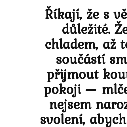
Říkají, že s 
důležité. 
chladem, až t
součástí sm
přijmout kou
pokoji — mlče
nejsem naroz
svolení, abych