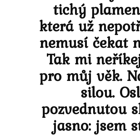
tichý plamen
která už nepotř
nemusí čekat na
Tak mi neříkej
pro můj věk. N
silou. O
pozvednutou sk
jasno: jsem s