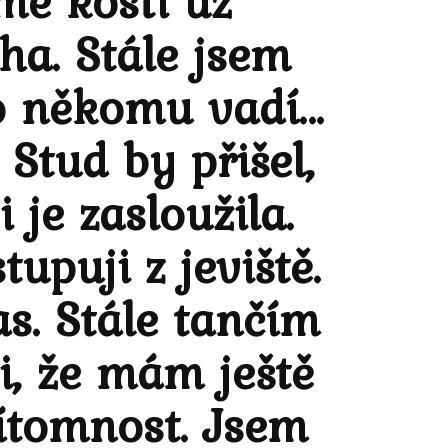
mé kosti už
ha. Stále jsem
 to někomu vadí…
 Stud by přišel,
 je zasloužila.
puji z jeviště.
as. Stále tančím
i, že mám ještě
ítomnost. Jsem