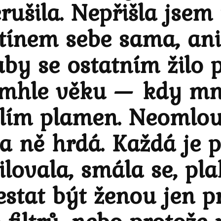
rušila. Nepřišla jsem
stínem sebe sama, an
by se ostatním žilo p
mhle věku — kdy mno
olím plamen. Neomlou
a ně hrdá. Každá je 
ovala, smála se, plak
tat být ženou jen pr