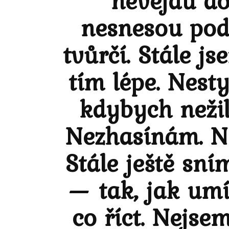
nevejdu do
nesnesou podp
tvůrčí. Stále j
tím lépe. Nesty
kdybych nežila
Nezhasínám. Ne
Stále ještě sní
— tak, jak umí
co říct. Nejs