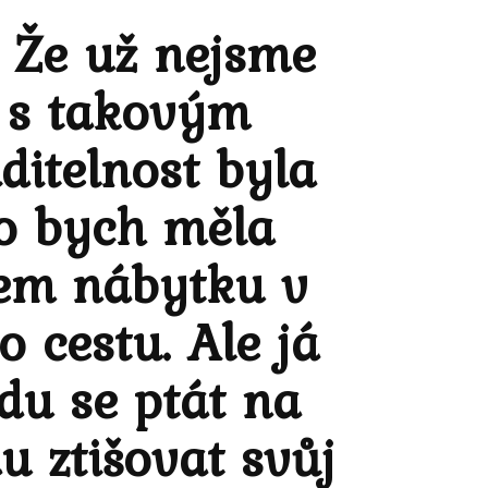
… Že už nejsme
o s takovým
ditelnost byla
ko bych měla
sem nábytku v
 cestu. Ale já
du se ptát na
u ztišovat svůj