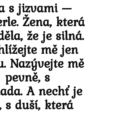
a s jizvami —
rle. Žena, která
la, že je silná.
hlížejte mě jen
u. Nazývejte mě
 pevně, s
ada. A nechť je
 s duší, která