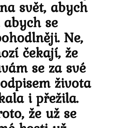
 na svět, abych
i abych se
ohodlněji. Ne,
zí čekají, že
vám se za své
podpisem života
ala i přežila.
oto, že už se