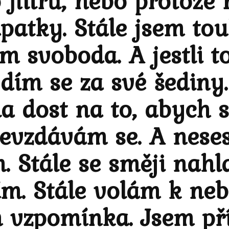
 filtrů, nebo protože 
atky. Stále jsem tou
sem svoboda. A jestli
dím se za své šediny.
 dost na to, abych si
vzdávám se. A nesestu
m. Stále se směji nahl
m. Stále volám k neb
em vzpomínka. Jsem př