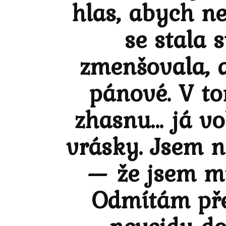
hlas, abych ne
se stala 
zmenšovala, a
pánové. V to
zhasnu… já v
vrásky. Jsem n
— že jsem mil
Odmítám přes