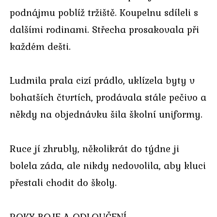
podnájmu poblíž tržiště. Koupelnu sdíleli s
dalšími rodinami. Střecha prosakovala při
každém dešti.
Ludmila prala cizí prádlo, uklízela byty v
bohatších čtvrtích, prodávala stále pečivo a
někdy na objednávku šila školní uniformy.
Ruce jí zhrubly, několikrát do týdne ji
bolela záda, ale nikdy nedovolila, aby kluci
přestali chodit do školy.
ROKY BOJE A ODLOUČENÍ