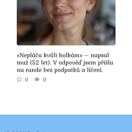
«Nepláču kvůli holkám» – napsal
muž (52 let). V odpověď jsem přišla
na rande bez podpatků a líčení.
0
0