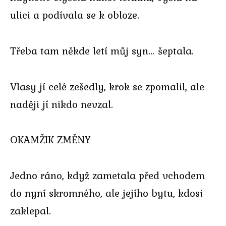
ulici a podívala se k obloze.
Třeba tam někde letí můj syn… šeptala.
Vlasy jí celé zešedly, krok se zpomalil, ale
naději jí nikdo nevzal.
OKAMŽIK ZMĚNY
Jedno ráno, když zametala před vchodem
do nyní skromného, ale jejího bytu, kdosi
zaklepal.