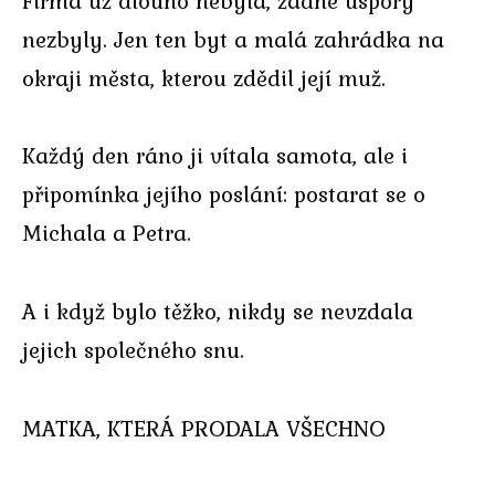
Firma už dlouho nebyla, žádné úspory
nezbyly. Jen ten byt a malá zahrádka na
okraji města, kterou zdědil její muž.
Každý den ráno ji vítala samota, ale i
připomínka jejího poslání: postarat se o
Michala a Petra.
A i když bylo těžko, nikdy se nevzdala
jejich společného snu.
MATKA, KTERÁ PRODALA VŠECHNO