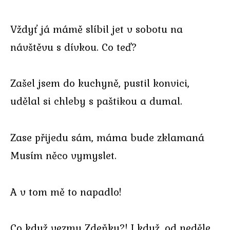
Vždyť já mámě slíbil jet v sobotu na
návštěvu s dívkou. Co teď?
Zašel jsem do kuchyně, pustil konvici,
udělal si chleby s paštikou a dumal.
Zase přijedu sám, máma bude zklamaná
Musím něco vymyslet.
A v tom mě to napadlo!
Co když vezmu Zdeňku?! I když, od neděle