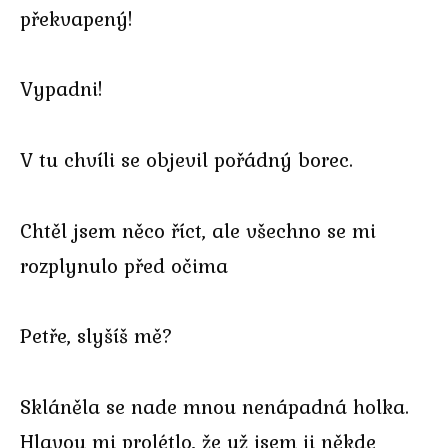
překvapený!
Vypadni!
V tu chvíli se objevil pořádný borec.
Chtěl jsem něco říct, ale všechno se mi
rozplynulo před očima
Petře, slyšíš mě?
Skláněla se nade mnou nenápadná holka.
Hlavou mi prolétlo, že už jsem ji někde