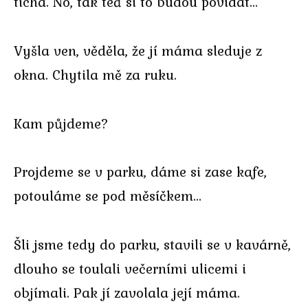
tichá. No, tak teď si to budou povídat…
Vyšla ven, věděla, že jí máma sleduje z
okna. Chytila mě za ruku.
Kam půjdeme?
Projdeme se v parku, dáme si zase kafe,
potouláme se pod měsíčkem…
Šli jsme tedy do parku, stavili se v kavárně,
dlouho se toulali večerními ulicemi i
objímali. Pak jí zavolala její máma.