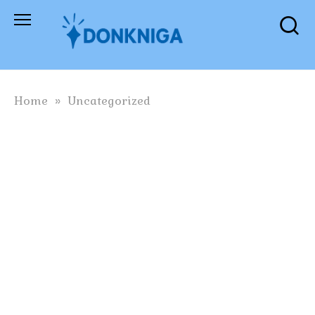
Skip
to
content
Home
»
Uncategorized