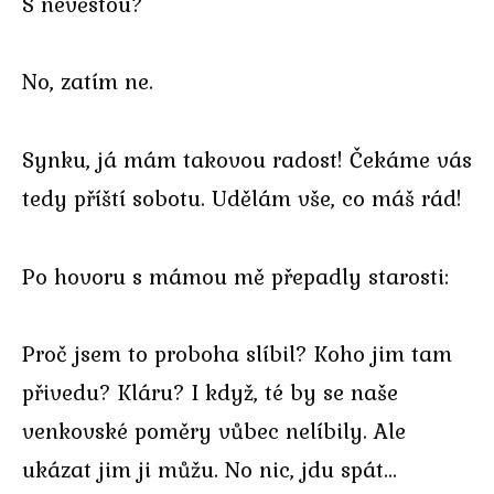
S nevěstou?
No, zatím ne.
Synku, já mám takovou radost! Čekáme vás
tedy příští sobotu. Udělám vše, co máš rád!
Po hovoru s mámou mě přepadly starosti:
Proč jsem to proboha slíbil? Koho jim tam
přivedu? Kláru? I když, té by se naše
venkovské poměry vůbec nelíbily. Ale
ukázat jim ji můžu. No nic, jdu spát…