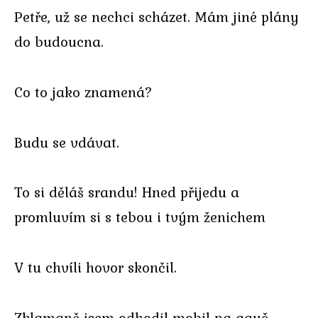
Petře, už se nechci scházet. Mám jiné plány
do budoucna.
Co to jako znamená?
Budu se vdávat.
To si děláš srandu! Hned přijedu a
promluvím si s tebou i tvým ženichem
V tu chvíli hovor skončil.
Zklamaně jsem odhodil mobil na gauč.