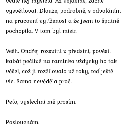
vedle něj myslela: Až vejdeme, začne
vysvětlovat. Dlouze, podrobně, s odvoláním
na pracovní vytíženost a že jsem to špatně
pochopila. V tom byl mistr.
Vešli. Ondřej rozsvítil v předsíni, pověsil
kabát pečlivě na ramínko vždycky ho tak
věšel, což ji rozčilovalo už roky, teď ještě
víc. Sama nevěděla proč.
Peťo, vyslechni mě prosím.
Poslouchám.