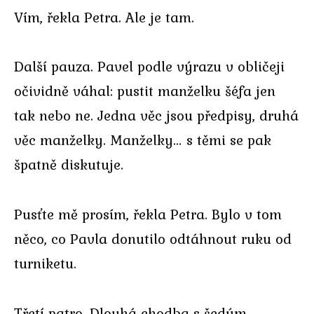
Vím, řekla Petra. Ale je tam.
Další pauza. Pavel podle výrazu v obličeji
očividně váhal: pustit manželku šéfa jen
tak nebo ne. Jedna věc jsou předpisy, druhá
věc manželky. Manželky… s těmi se pak
špatně diskutuje.
Pusťte mě prosím, řekla Petra. Bylo v tom
něco, co Pavla donutilo odtáhnout ruku od
turniketu.
Třetí patro. Dlouhá chodba s šedým