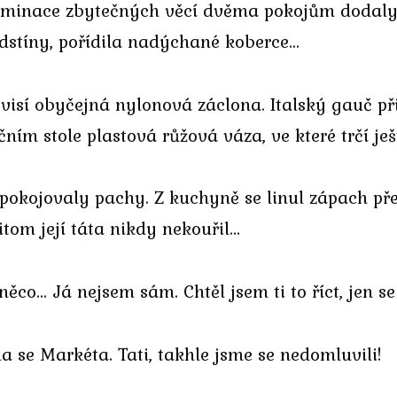
eliminace zbytečných věcí dvěma pokojům dodaly
odstíny, pořídila nadýchané koberce…
 visí obyčejná nylonová záclona. Italský gauč př
ím stole plastová růžová váza, ve které trčí ješ
nepokojovaly pachy. Z kuchyně se linul zápach př
tom její táta nikdy nekouřil…
něco… Já nejsem sám. Chtěl jsem ti to říct, jen se
la se Markéta. Tati, takhle jsme se nedomluvili!