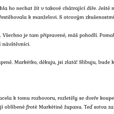
la ho nechat žít v takové chátrající díře. Ještě n
řestěhovala k manželovi. S otcovým zkušenostmi
a. Všechno je tam připravené, máš pohodlí. Pomal
 návštěvníci.
ně. Markétko, děkuju, jsi zlatá! Slibuju, bude k
ela k tomu rozhovoru, rozletěly se dveře koupel
jí oblíbené froté Markétině županu. Teď sotva zak