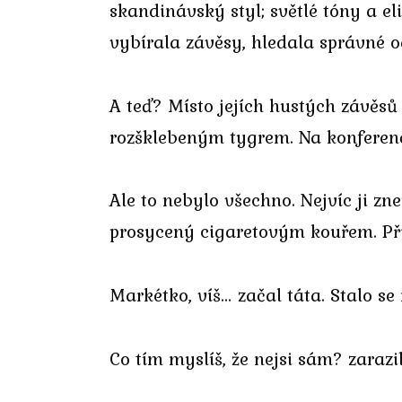
skandinávský styl; světlé tóny a 
vybírala závěsy, hledala správné 
A teď? Místo jejích hustých závěsů
rozšklebeným tygrem. Na konferenčn
Ale to nebylo všechno. Nejvíc ji z
prosycený cigaretovým kouřem. Při
Markétko, víš… začal táta. Stalo se 
Co tím myslíš, že nejsi sám? zarazi