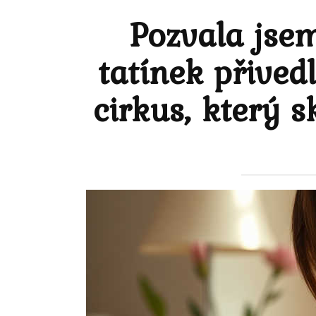
Pozvala jsem
tatínek přived
cirkus, který 