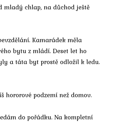
d mladý chlap, na důchod ještě
ebevzdělání. Kamarádek měla
ého bytu z mládí. Deset let ho
y a táta byt prostě odložil k ledu.
Spíš hororové podzemí než domov.
o nedám do pořádku. Na kompletní