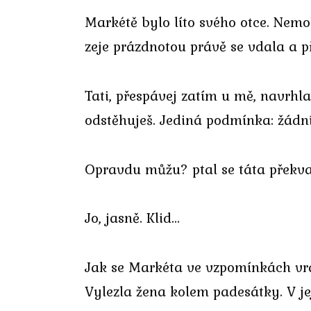
Markétě bylo líto svého otce. Nemoh
zeje prázdnotou právě se vdala a p
Tati, přespávej zatím u mě, navrhl
odstěhuješ. Jediná podmínka: žádní
Opravdu můžu? ptal se táta překvape
Jo, jasně. Klid…
Jak se Markéta ve vzpomínkách vrac
Vylezla žena kolem padesátky. V je