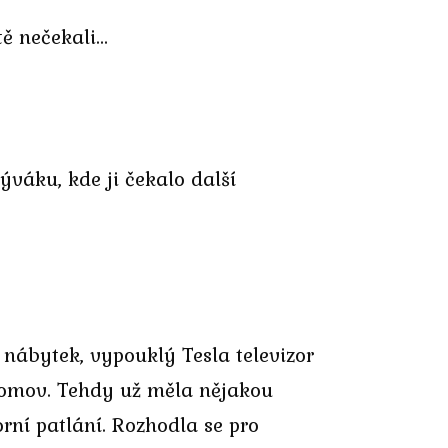
tě nečekali…
ýváku, kde ji čekalo další
 nábytek, vypouklý Tesla televizor
í domov. Tehdy už měla nějakou
rní patlání. Rozhodla se pro