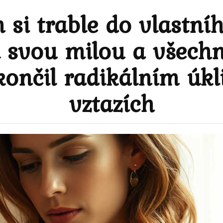
 si trable do vlastní
l svou milou a všech
skončil radikálním úkl
vztazích