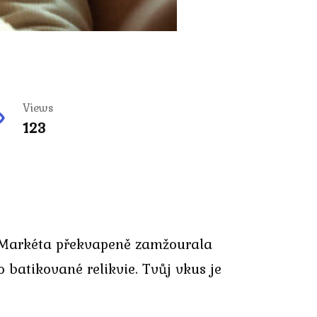
Views
123
i? Markéta překvapeně zamžourala
batikované relikvie. Tvůj vkus je