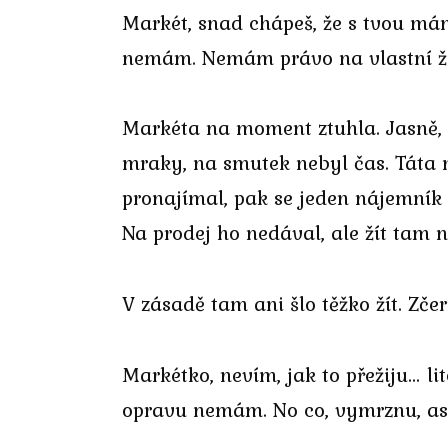
Markét, snad chápeš, že s tvou má
nemám. Nemám právo na vlastní ž
Markéta na moment ztuhla. Jasně,
mraky, na smutek nebyl čas. Táta n
pronajímal, pak se jeden nájemník v
Na prodej ho nedával, ale žít tam n
V zásadě tam ani šlo těžko žít. Zč
Markétko, nevím, jak to přežiju… l
opravu nemám. No co, vymrznu, as