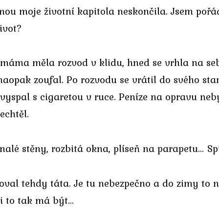
mou moje životní kapitola neskončila. Jsem pořá
ivot?
 máma měla rozvod v klidu, hned se vrhla na s
aopak zoufal. Po rozvodu se vrátil do svého star
yspal s cigaretou v ruce. Peníze na opravu nebyl
echtěl.
ernalé stěny, rozbitá okna, plíseň na parapetu… 
itoval tehdy táta. Je tu nebezpečno a do zimy t
i to tak má být…