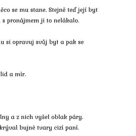
ěco se mu stane. Stejně teď její byt
 s pronájmem ji to nelákalo.
u si opravuj svůj byt a pak se
lid a mír.
ny a z nich vyšel oblak páry.
rýval bujné tvary cizí paní.