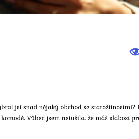
Vybral jsi snad nějaký obchod se starožitnostm
omodě. Vůbec jsem netušila, že máš slabost pro 