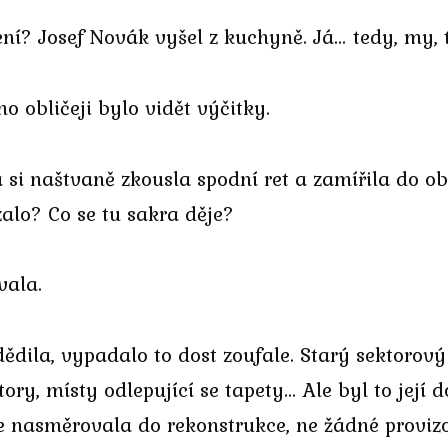
ení? Josef Novák vyšel z kuchyně. Já… tedy, my, 
eho obličeji bylo vidět výčitky.
a si naštvaně zkousla spodní ret a zamířila do ob
zalo? Co se tu sakra děje?
vala.
dila, vypadalo to dost zoufale. Starý sektorový
tory, místy odlepující se tapety… Ale byl to jej
 nasměrovala do rekonstrukce, ne žádné provizo