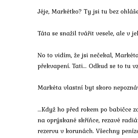
Jéje, Markétko? Ty jsi tu bez ohláš
Táta se snažil tvářit vesele, ale v j
No to vidím, že jsi nečekal, Markét
překvapení. Tati… Odkud se to tu v
Markéta vlastní byt skoro nepozná
…Když ho před rokem po babičce zdě
na oprýskané skříňce, rezavé radiá
rezervu v korunách. Všechny peníze