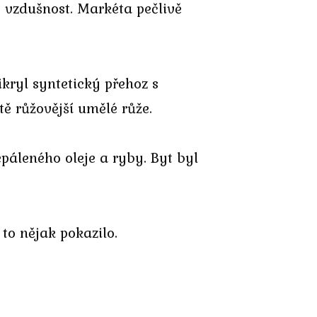
 vzdušnost. Markéta pečlivě
ikryl syntetický přehoz s
tě růžovější umělé růže.
epáleného oleje a ryby. Byt byl
 to nějak pokazilo.