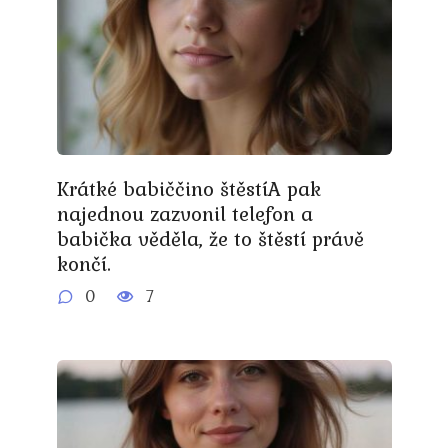
Krátké babiččino štěstíA pak
najednou zazvonil telefon a
babička věděla, že to štěstí právě
končí.
0
7