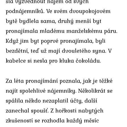
šla vyzvednout nájem od svých
podnájemníků. Ve svém dvoupokojovém
bytě bydlela sama, druhý menší byt
pronajímala mladému manželskému páru.
Když jim byt poprvé pronajímala, byli
bezdětní, teď už mají dvouletého syna. V
kabelce si nesla pro kluka čokoládu.
Za léta pronajímání poznala, jak je těžké
najít spolehlivé nájemníky. Několikrát se
spálila někdo nezaplatil účty, další
zanechal spoušť. Z hořkosti nabytých
zkušeností se rozhodla každý měsíc