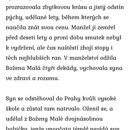
prozrazovala zbytkovou krásu a jistý odstín
pýchy, udělané lety, během kterých se
naučila znát svou cenu. Manžel jí zemřel
před deseti lety a první dobu smutek nebyl
k vydržení, ale čas naštěstí zhojí stopy i
těch nejhlubších ran. V manželství odžila
Božena Malá čtyři dekády, vychovala syna
ve zdraví a rozumu.
Syn se odstěhoval do Prahy kvůli vysoké
škole a zůstal tam natrvalo. Oženil se, a
udělal z Boženy Malé dvojnásobnou
babičku, jenže vnoučata téměř nevídá syn