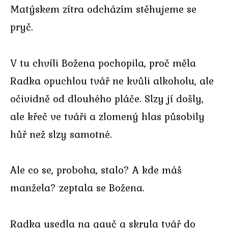
Matýskem zítra odcházím stěhujeme se
pryč.
V tu chvíli Božena pochopila, proč měla
Radka opuchlou tvář ne kvůli alkoholu, ale
očividně od dlouhého pláče. Slzy jí došly,
ale křeč ve tváři a zlomený hlas působily
hůř než slzy samotné.
Ale co se, proboha, stalo? A kde máš
manžela? zeptala se Božena.
Radka usedla na gauč a skryla tvář do