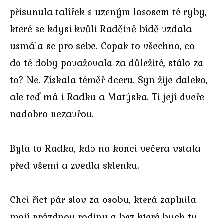
přisunula talířek s uzeným lososem té ryby,
které se kdysi kvůli Radčině bídě vzdala
usmála se pro sebe. Copak to všechno, co
do té doby považovala za důležité, stálo za
to? Ne. Získala téměř dceru. Syn žije daleko,
ale teď má i Radku a Matýska. Ti její dveře
nadobro nezavřou.
Byla to Radka, kdo na konci večera vstala
před všemi a zvedla sklenku.
Chci říct pár slov za osobu, která zaplnila
mojí prázdnou rodinu a bez které bych tu