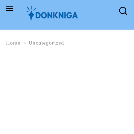
Skip
to
content
Home
»
Uncategorized