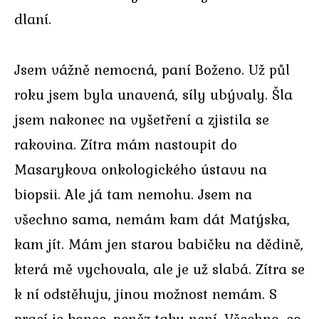
dlaní.
Jsem vážně nemocná, paní Boženo. Už půl
roku jsem byla unavená, síly ubývaly. Šla
jsem nakonec na vyšetření a zjistila se
rakovina. Zítra mám nastoupit do
Masarykova onkologického ústavu na
biopsii. Ale já tam nemohu. Jsem na
všechno sama, nemám kam dát Matýska,
kam jít. Mám jen starou babičku na dědině,
která mě vychovala, ale je už slabá. Zítra se
k ní odstěhuju, jinou možnost nemám. S
prací je konec, peněz taky není. Všechno, co