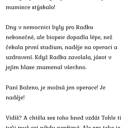
mamince stýskalo!
Dny v nemocnici byly pro Radku
nekonečné, ale biopsie dopadla lépe, než
čekala první stadium, naděje na operaci a
uzdravení. Když Radka zavolala, jásot v
jejím hlase znamenal všechno.
Paní Boženo, je možná jen operace! Je
naděje!
Vidíš? A chtěla ses toho hned vzdát Tohle ti
tvůj muž asi nikdy nepřizná. Ale pro tebe je