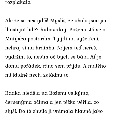
rozplakala.
Ale že se nestydíš! Myslíš, že okolo jsou jen
lhostejní lidé? hubovala ji Božena. Já se o
Matýska postarám. Ty jdi na vyšetření,
nehraj si na hrdinku! Nájem teď neřeš,
vydržím to, nevím oč bych se bála. Ať je
doma pořádek, ráno sem přijdu. A malého
mi klidně nech, zvládnu to.
Radka hleděla na Boženu velkýma,
červenýma očima a jen těžko věřila, co
slyší. Do té chvíle ji vnímala hlavně jako