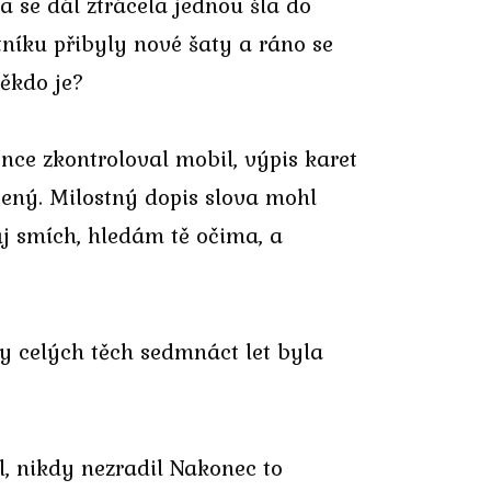
va se dál ztrácela jednou šla do
tníku přibyly nové šaty a ráno se
někdo je?
once zkontroloval mobil, výpis karet
tený. Milostný dopis slova mohl
ůj smích, hledám tě očima, a
 by celých těch sedmnáct let byla
l, nikdy nezradil Nakonec to