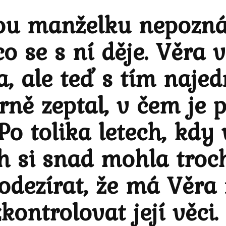
ou manželku nepozná
o se s ní děje. Věra v
la, ale teď s tím naje
rně zeptal, v čem je 
 Po tolika letech, kdy
ch si snad mohla troc
odezírat, že má Věra
kontrolovat její věci