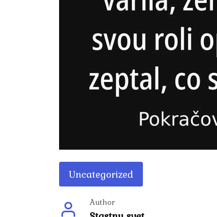
Uncategorized
Author
Stastny svet