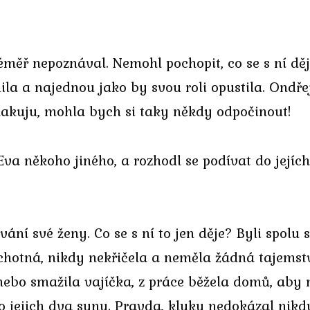
měř nepoznával. Nemohl pochopit, co se s ní děj
ila a najednou jako by svou roli opustila. Ondřej
kakuju, mohla bych si taky někdy odpočinout!
va někoho jiného, a rozhodl se podívat do jejích 
ní své ženy. Co se s ní to jen děje? Byli spolu 
hotná, nikdy nekřičela a neměla žádná tajemství. 
 nebo smažila vajíčka, z práce běžela domů, aby 
ro jejich dva syny. Pravda, kluky nedokázal nikdy 