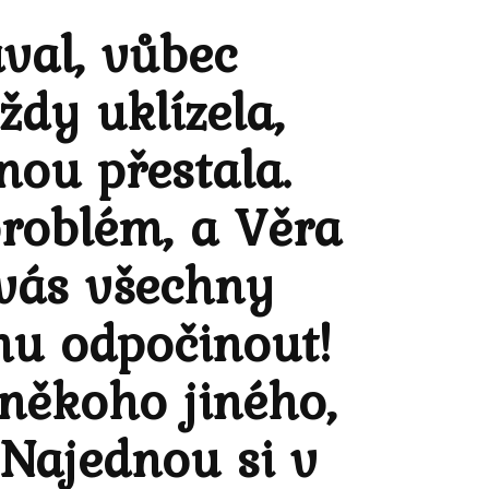
val, vůbec
ždy uklízela,
dnou přestala.
problém, a Věra
 vás všechny
hu odpočinout!
 někoho jiného,
. Najednou si v