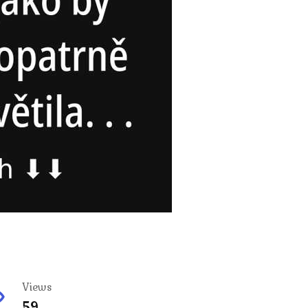
Views
59