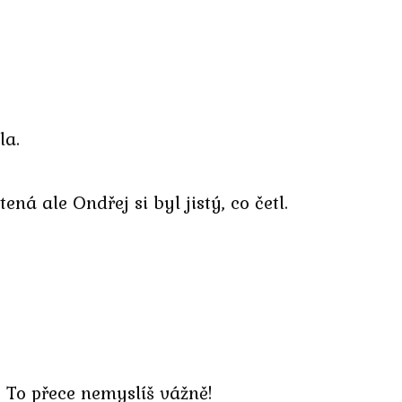
la.
ená ale Ondřej si byl jistý, co četl.
? To přece nemyslíš vážně!