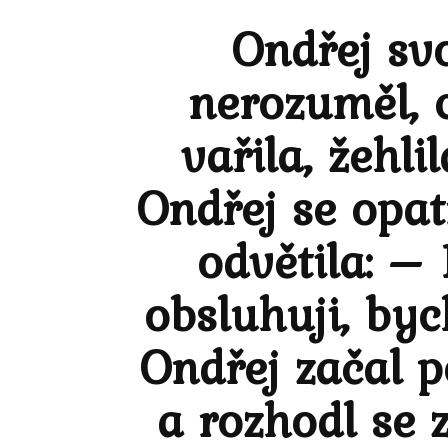
Ondřej sv
nerozuměl, c
vařila, žehli
Ondřej se opat
odvětila: –
obsluhuji, by
Ondřej začal p
a rozhodl se z