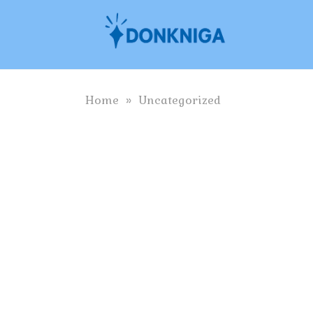
Skip
to
content
Home
»
Uncategorized