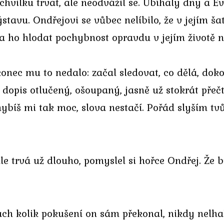
 chvilku trvat, ale neodvážil se. Ubíhaly dny a E
stavu. Ondřejovi se vůbec nelíbilo, že v jejím ša
la ho hlodat pochybnost opravdu v jejím životě 
konec mu to nedalo: začal sledovat, co dělá, dok
l dopis otlučený, ošoupaný, jasně už stokrát přeč
hybíš mi tak moc, slova nestačí. Pořád slyším tv
hle trvá už dlouho, pomyslel si hořce Ondřej. Že
ách kolik pokušení on sám překonal, nikdy nelha