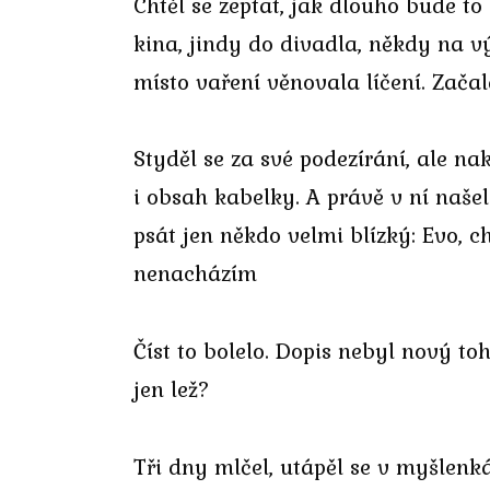
Chtěl se zeptat, jak dlouho bude to
kina, jindy do divadla, někdy na vý
místo vaření věnovala líčení. Zača
Styděl se za své podezírání, ale na
i obsah kabelky. A právě v ní naše
psát jen někdo velmi blízký: Evo, c
nenacházím
Číst to bolelo. Dopis nebyl nový to
jen lež?
Tři dny mlčel, utápěl se v myšlenk