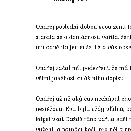
Ondřej poslední dobou svou ženu té
starala se o domácnost, vařila, žehl
mu odvětila jen suše: Léta vás obs
Ondřej začal mít podezření, že má E
všiml jakéhosi zvláštního dopisu
Ondřej už nějaký čas nechápal chová
nestěžoval Eva byla vždy vlídná, oc
kdysi vzal. Každé ráno vařila kaši
vyžehlila patnáct košil pro něj a p