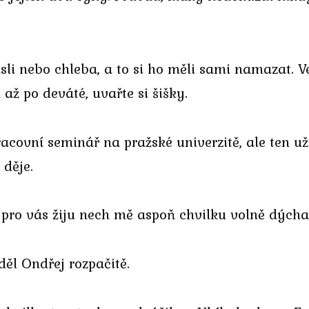
li nebo chleba, a to si ho měli sami namazat. Ve
 až po deváté, uvařte si šišky.
acovní seminář na pražské univerzitě, ale ten už 
 děje.
t pro vás žiju nech mě aspoň chvilku volně dýcha
děl Ondřej rozpačitě.