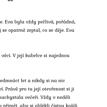
e. Eva byla vždy pečlivá, pořádná,
 se opatrně zeptal, co se děje. Eva
věcí. V její kabelce si najednou
sedmnáct let a nikdy si na nic
Právě pro tu její otevřenost si ji
nachystala večeři. Vždy v neděli
přimět, aby si oblékli čistou košili