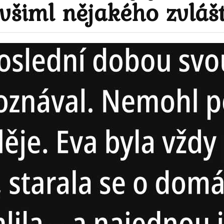
e všiml nějakého zvláš