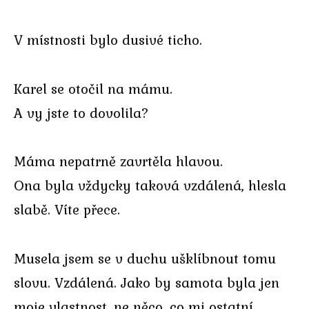
V místnosti bylo dusivé ticho.
Karel se otočil na mámu.
A vy jste to dovolila?
Máma nepatrně zavrtěla hlavou.
Ona byla vždycky taková vzdálená, hlesla
slabě. Víte přece.
Musela jsem se v duchu ušklíbnout tomu
slovu. Vzdálená. Jako by samota byla jen
moje vlastnost, ne něco, co mi ostatní