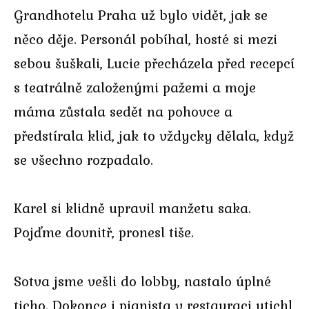
Grandhotelu Praha už bylo vidět, jak se
něco děje. Personál pobíhal, hosté si mezi
sebou šuškali, Lucie přecházela před recepcí
s teatrálně založenými pažemi a moje
máma zůstala sedět na pohovce a
předstírala klid, jak to vždycky dělala, když
se všechno rozpadalo.
Karel si klidně upravil manžetu saka.
Pojďme dovnitř, pronesl tiše.
Sotva jsme vešli do lobby, nastalo úplné
ticho. Dokonce i pianista v restauraci utichl