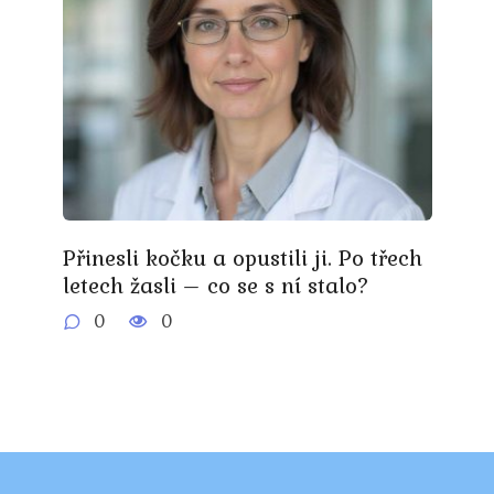
Přinesli kočku a opustili ji. Po třech
letech žasli – co se s ní stalo?
0
0