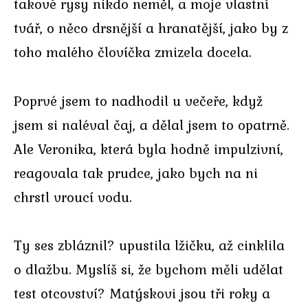
takové rysy nikdo neměl, a moje vlastní
tvář, o něco drsnější a hranatější, jako by z
toho malého človíčka zmizela docela.
Poprvé jsem to nadhodil u večeře, když
jsem si naléval čaj, a dělal jsem to opatrně.
Ale Veronika, která byla hodně impulzivní,
reagovala tak prudce, jako bych na ni
chrstl vroucí vodu.
Ty ses zbláznil? upustila lžičku, až cinklila
o dlažbu. Myslíš si, že bychom měli udělat
test otcovství? Matýskovi jsou tři roky a