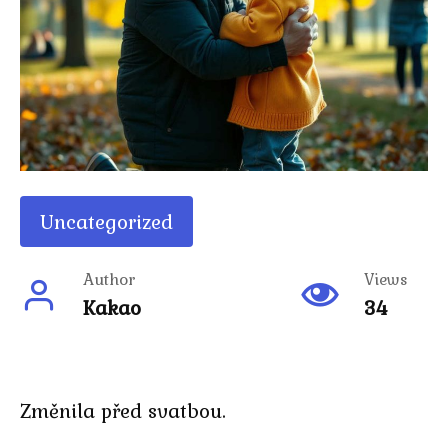
Uncategorized
Author
Views
Kakao
34
Změnila před svatbou.