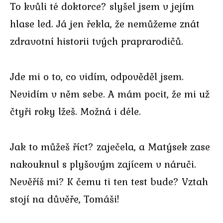
To kvůli té doktorce? slyšel jsem v jejím
hlase led. Já jen řekla, že nemůžeme znát
zdravotní historii tvých praprarodičů.
Jde mi o to, co vidím, odpověděl jsem.
Nevidím v něm sebe. A mám pocit, že mi už
čtyři roky lžeš. Možná i déle.
Jak to můžeš říct? zaječela, a Matýsek zase
nakouknul s plyšovým zajícem v náruči.
Nevěříš mi? K čemu ti ten test bude? Vztah
stojí na důvěře, Tomáši!