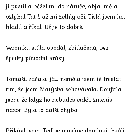
ji pustil a běžel mi do náruče, objal mě a
vzlykal Tati!, až mi zvlhly oči. Tiskl jsem ho,
hladil a říkal: Už je to dobré.
Veronika stála opodál, zbídačená, bez
špetky původní krásy.
Tomáši, začala, já… neměla jsem tě trestat
tím, že jsem Matýska schovávala. Doufala
jsem, že když ho nebudeš vidět, změníš
názor. Byla to další chyba.
Přikývl jsem. Teď se musíme domluvit kvůli