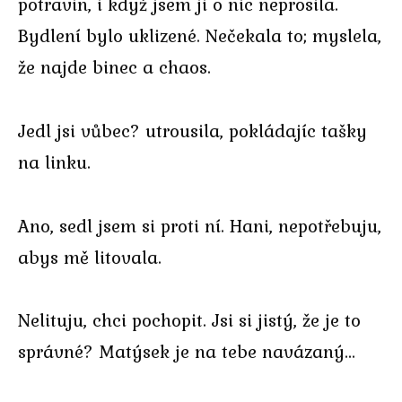
potravin, i když jsem ji o nic neprosila.
Bydlení bylo uklizené. Nečekala to; myslela,
že najde binec a chaos.
Jedl jsi vůbec? utrousila, pokládajíc tašky
na linku.
Ano, sedl jsem si proti ní. Hani, nepotřebuju,
abys mě litovala.
Nelituju, chci pochopit. Jsi si jistý, že je to
správné? Matýsek je na tebe navázaný…