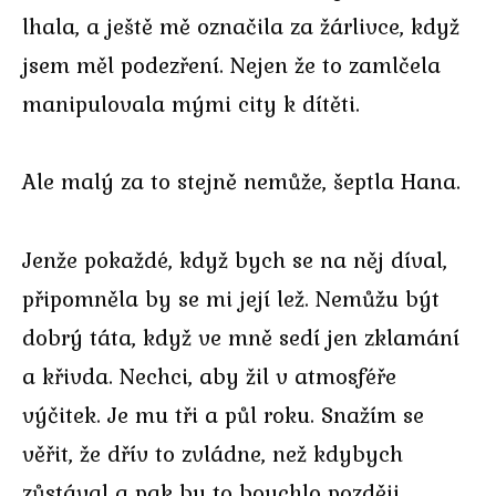
lhala, a ještě mě označila za žárlivce, když
jsem měl podezření. Nejen že to zamlčela
manipulovala mými city k dítěti.
Ale malý za to stejně nemůže, šeptla Hana.
Jenže pokaždé, když bych se na něj díval,
připomněla by se mi její lež. Nemůžu být
dobrý táta, když ve mně sedí jen zklamání
a křivda. Nechci, aby žil v atmosféře
výčitek. Je mu tři a půl roku. Snažím se
věřit, že dřív to zvládne, než kdybych
zůstával a pak by to bouchlo později.