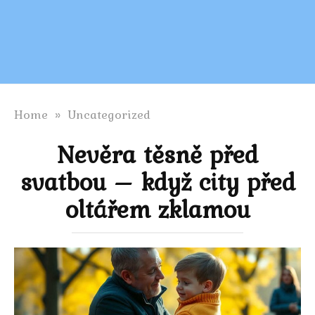
Home
»
Uncategorized
Nevěra těsně před
svatbou – když city před
oltářem zklamou