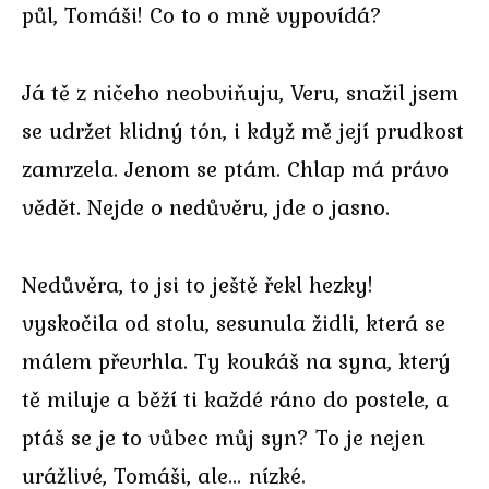
půl, Tomáši! Co to o mně vypovídá?
Já tě z ničeho neobviňuju, Veru, snažil jsem
se udržet klidný tón, i když mě její prudkost
zamrzela. Jenom se ptám. Chlap má právo
vědět. Nejde o nedůvěru, jde o jasno.
Nedůvěra, to jsi to ještě řekl hezky!
vyskočila od stolu, sesunula židli, která se
málem převrhla. Ty koukáš na syna, který
tě miluje a běží ti každé ráno do postele, a
ptáš se je to vůbec můj syn? To je nejen
urážlivé, Tomáši, ale… nízké.