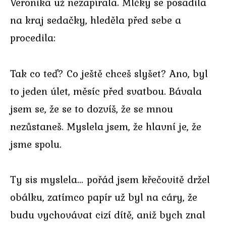
Veronika už nezapírala. Mlčky se posadila
na kraj sedačky, hleděla před sebe a
procedila:
Tak co teď? Co ještě chceš slyšet? Ano, byl
to jeden úlet, měsíc před svatbou. Bávala
jsem se, že se to dozvíš, že se mnou
nezůstaneš. Myslela jsem, že hlavní je, že
jsme spolu.
Ty sis myslela… pořád jsem křečovitě držel
obálku, zatímco papír už byl na cáry, že
budu vychovávat cizí dítě, aniž bych znal