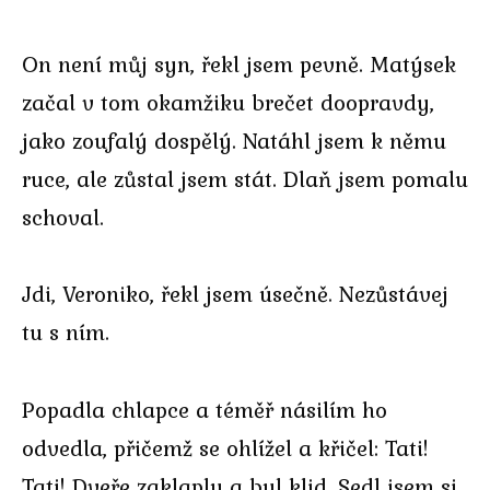
On není můj syn, řekl jsem pevně. Matýsek
začal v tom okamžiku brečet doopravdy,
jako zoufalý dospělý. Natáhl jsem k němu
ruce, ale zůstal jsem stát. Dlaň jsem pomalu
schoval.
Jdi, Veroniko, řekl jsem úsečně. Nezůstávej
tu s ním.
Popadla chlapce a téměř násilím ho
odvedla, přičemž se ohlížel a křičel: Tati!
Tati! Dveře zaklaply a byl klid. Sedl jsem si