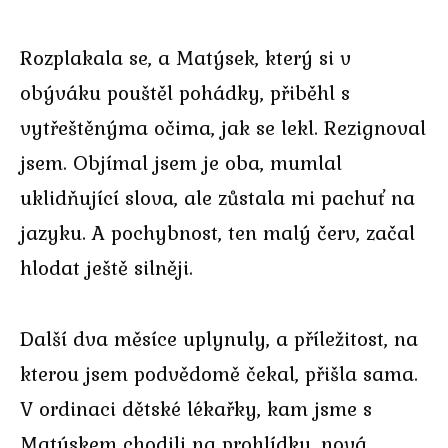
Rozplakala se, a Matýsek, který si v
obýváku pouštěl pohádky, přiběhl s
vytřeštěnýma očima, jak se lekl. Rezignoval
jsem. Objímal jsem je oba, mumlal
uklidňující slova, ale zůstala mi pachuť na
jazyku. A pochybnost, ten malý červ, začal
hlodat ještě silněji.
Další dva měsíce uplynuly, a příležitost, na
kterou jsem podvědomě čekal, přišla sama.
V ordinaci dětské lékařky, kam jsme s
Matýskem chodili na prohlídky, nová