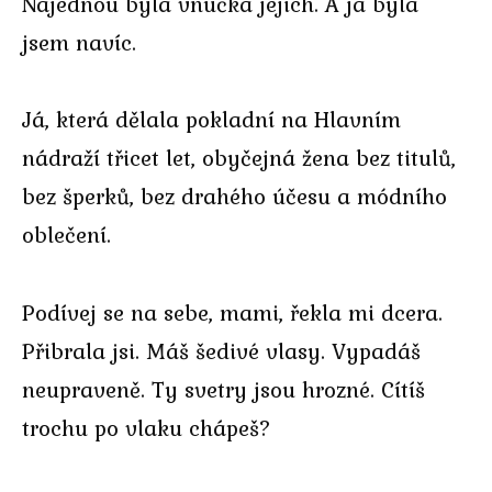
Najednou byla vnučka jejich. A já byla
jsem navíc.
Já, která dělala pokladní na Hlavním
nádraží třicet let, obyčejná žena bez titulů,
bez šperků, bez drahého účesu a módního
oblečení.
Podívej se na sebe, mami, řekla mi dcera.
Přibrala jsi. Máš šedivé vlasy. Vypadáš
neupraveně. Ty svetry jsou hrozné. Cítíš
trochu po vlaku chápeš?