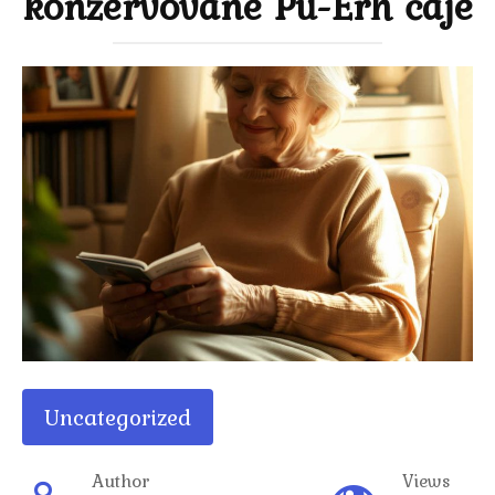
konzervované Pu-Erh čaje
Uncategorized
Author
Views