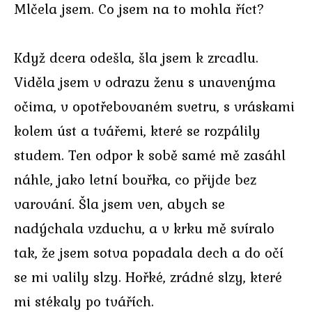
Mlčela jsem. Co jsem na to mohla říct?
Když dcera odešla, šla jsem k zrcadlu.
Viděla jsem v odrazu ženu s unavenýma
očima, v opotřebovaném svetru, s vráskami
kolem úst a tvářemi, které se rozpálily
studem. Ten odpor k sobě samé mě zasáhl
náhle, jako letní bouřka, co přijde bez
varování. Šla jsem ven, abych se
nadýchala vzduchu, a v krku mě svíralo
tak, že jsem sotva popadala dech a do očí
se mi valily slzy. Hořké, zrádné slzy, které
mi stékaly po tvářích.