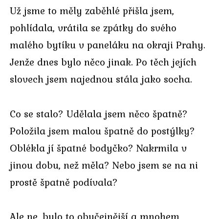
Už jsme to měly zaběhlé přišla jsem,
pohlídala, vrátila se zpátky do svého
malého bytíku v paneláku na okraji Prahy.
Jenže dnes bylo něco jinak. Po těch jejích
slovech jsem najednou stála jako socha.
Co se stalo? Udělala jsem něco špatně?
Položila jsem malou špatně do postýlky?
Oblékla jí špatné bodyčko? Nakrmila v
jinou dobu, než měla? Nebo jsem se na ni
prostě špatně podívala?
Ale ne, bylo to obyčejnější a mnohem